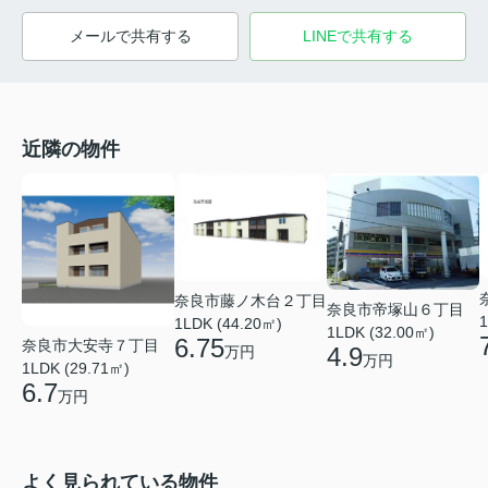
メールで共有する
LINEで共有する
近隣の物件
奈良市藤ノ木台２丁目
奈良市帝塚山６丁目
1
1LDK (44.20㎡)
1LDK (32.00㎡)
6.75
奈良市大安寺７丁目
4.9
万円
万円
1LDK (29.71㎡)
6.7
万円
よく見られている物件