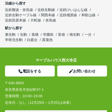
沿線から探す
近鉄難波・奈良線
近鉄生駒線
近鉄けいはんな線
近鉄生駒ケーブル線
関西本線
近鉄橿原線
和歌山線
近鉄田原本線
片町線
奈良線
駅から探す
東生駒
生駒
菜畑
学園前
富雄
南生駒
一分
学研北生駒
白庭台
菖蒲池
マーブルハウス西大寺店
電話をする
お問い合わせ
〒630-8003
奈良県奈良市佐紀町47-1
営業時間：
10:00~19:00
定休日：
なし（12月29日～1月3日は休業）