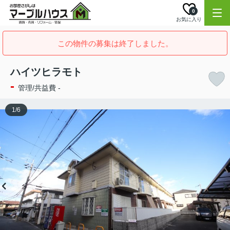
0
お気に入り
この物件の募集は終了しました。
ハイツヒラモト
-
管理/共益費 -
1
/
6