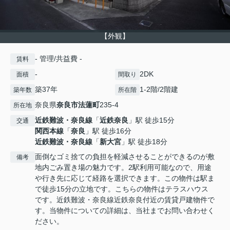
【外観】
- 管理/共益費 -
賃料
-
2DK
面積
間取り
築37年
1-2階/2階建
築年数
所在階
奈良県
奈良市
法蓮町
235-4
所在地
近鉄難波・奈良線
「
近鉄奈良
」駅 徒歩15分
交通
関西本線
「
奈良
」駅 徒歩16分
近鉄難波・奈良線
「
新大宮
」駅 徒歩18分
面倒なゴミ捨ての負担を軽減させることができるのが敷
備考
地内ごみ置き場の魅力です。2駅利用可能なので、用途
や行き先に応じて経路を選択できます。この物件は駅ま
で徒歩15分の立地です。こちらの物件はテラスハウス
です。近鉄難波・奈良線近鉄奈良付近の賃貸戸建物件で
す。当物件についての詳細は、当社までお問い合わせく
ださい。