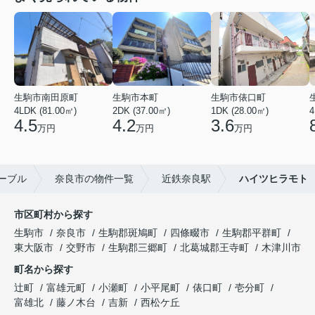
生駒市南田原町
生駒市本町
生駒市俵口町
4LDK (81.00㎡)
2DK (37.00㎡)
1DK (28.00㎡)
4
4.5
4.2
3.6
万円
万円
万円
ーブル
奈良市の物件一覧
近鉄奈良駅
ハイツヒラモト
市区町村から探す
生駒市
奈良市
生駒郡斑鳩町
四條畷市
生駒郡平群町
東大阪市
交野市
生駒郡三郷町
北葛城郡王寺町
木津川市
町名から探す
辻町
富雄元町
小瀬町
小平尾町
俵口町
壱分町
富雄北
藤ノ木台
吉新
西松ケ丘