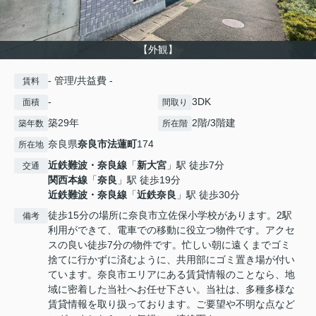
【外観】
- 管理/共益費 -
賃料
-
3DK
面積
間取り
築29年
2階/3階建
築年数
所在階
奈良県
奈良市
法蓮町
174
所在地
近鉄難波・奈良線
「
新大宮
」駅 徒歩7分
交通
関西本線
「
奈良
」駅 徒歩19分
近鉄難波・奈良線
「
近鉄奈良
」駅 徒歩30分
徒歩15分の場所に奈良市立佐保小学校があります。2駅
備考
利用ができて、電車での移動に役立つ物件です。アクセ
スの良い徒歩7分の物件です。忙しい朝に遠くまでゴミ
捨てに行かずに済むように、共用部にゴミ置き場が付い
ています。奈良市エリアにある賃貸情報のことなら、地
域に密着した当社へお任せ下さい。当社は、多種多様な
賃貸情報を取り扱っております。ご要望や不明な点など