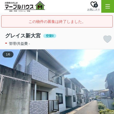
0
お気に入り
この物件の募集は終了しました。
グレイス新大宮
空室0
-
管理/共益費 -
1
/
6