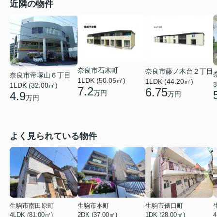
近隣の物件
奈良市石木町
奈良市藤ノ木台２丁目
奈良市帝塚山６丁目
1LDK (50.05㎡)
1LDK (44.20㎡)
3
1LDK (32.00㎡)
7.2
6.75
万円
4.9
万円
万円
よく見られている物件
生駒市南田原町
生駒市本町
生駒市俵口町
4LDK (81.00㎡)
2DK (37.00㎡)
1DK (28.00㎡)
4