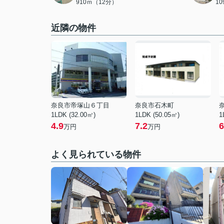
910ｍ（12分）
1
近隣の物件
奈良市帝塚山６丁目
奈良市石木町
1LDK (32.00㎡)
1LDK (50.05㎡)
1
4.9
7.2
6
万円
万円
よく見られている物件