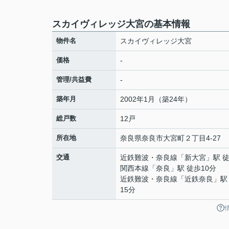
スカイヴィレッジ大宮の基本情報
物件名
スカイヴィレッジ大宮
価格
-
管理/共益費
-
築年月
2002年1月（築24年）
総戸数
12戸
所在地
奈良県
奈良市
大宮町
２丁目4-27
交通
近鉄難波・奈良線
「
新大宮
」駅 
関西本線
「
奈良
」駅 徒歩10分
近鉄難波・奈良線
「
近鉄奈良
」駅
15分