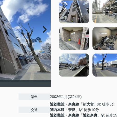
2002年1月(築24年)
築年
近鉄難波・奈良線
「
新大宮
」駅 徒歩5分
関西本線
「
奈良
」駅 徒歩10分
交通
近鉄難波・奈良線
「
近鉄奈良
」駅 徒歩1