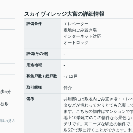
スカイヴィレッジ大宮の詳細情報
設備条件
エレベーター
敷地内ごみ置き場
インターネット対応
オートロック
設備(その他)
-
用途地域
-
募集戸数 / 総戸数
- / 12戸
取引態様
仲介
徒歩5分
備考
共用部には敷地内ごみ置き場・エレ
 徒歩
タなどが備わっておりとても充実し
ます。こちらの物件はマンションで
地上10階建てのこの物件なら景色も
情報の見方
チリです。高ニーズな駅近の物件で
歩5分で駅に行くことができます。利