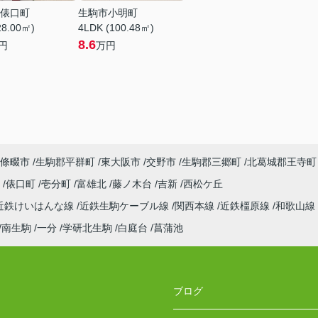
俵口町
生駒市小明町
28.00㎡)
4LDK (100.48㎡)
8.6
円
万円
條畷市
生駒郡平群町
東大阪市
交野市
生駒郡三郷町
北葛城郡王寺町
町
俵口町
壱分町
富雄北
藤ノ木台
吉新
西松ケ丘
近鉄けいはんな線
近鉄生駒ケーブル線
関西本線
近鉄橿原線
和歌山線
南生駒
一分
学研北生駒
白庭台
菖蒲池
ブログ