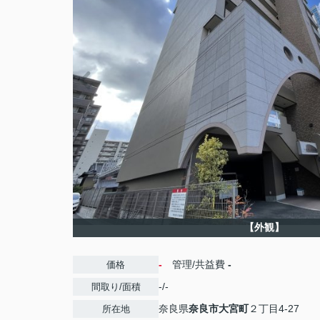
【外観】
-
管理/共益費
-
価格
-/-
間取り/面積
奈良県
奈良市
大宮町
２丁目4-27
所在地