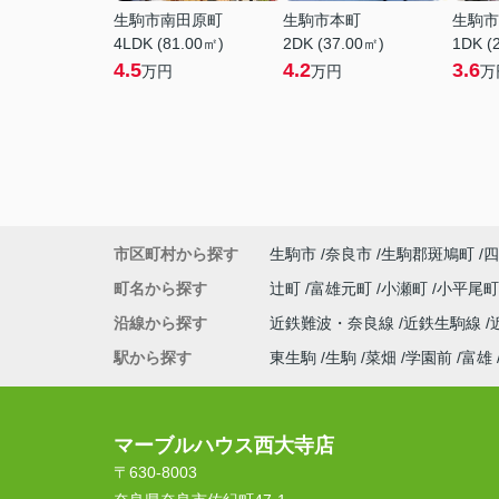
生駒市南田原町
生駒市本町
生駒市
4LDK (81.00㎡)
2DK (37.00㎡)
1DK (
4.5
4.2
3.6
万円
万円
万
市区町村から探す
生駒市
奈良市
生駒郡斑鳩町
四
町名から探す
辻町
富雄元町
小瀬町
小平尾
沿線から探す
近鉄難波・奈良線
近鉄生駒線
駅から探す
東生駒
生駒
菜畑
学園前
富雄
マーブルハウス西大寺店
〒630-8003