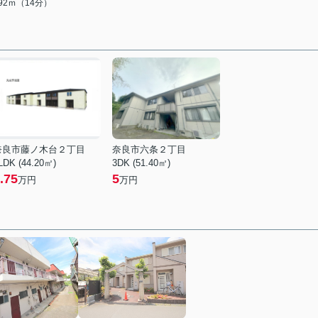
092ｍ（14分）
奈良市藤ノ木台２丁目
奈良市六条２丁目
LDK (44.20㎡)
3DK (51.40㎡)
.75
5
万円
万円