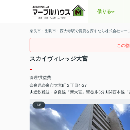
借りる
奈良市・生駒市・西大寺駅で賃貸を探すなら株式会社マー
この物
スカイヴィレッジ大宮
-
管理/共益費 -
奈良県
奈良市
大宮町
２丁目4-27
近鉄難波・奈良線「新大宮」駅徒歩5分
関西本線「
1
/
8