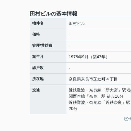
田村ビルの基本情報
物件名
田村ビル
価格
-
管理/共益費
-
築年月
1978年9月（築47年）
総戸数
-
所在地
奈良県
奈良市
芝辻町
４丁目
交通
近鉄難波・奈良線
「
新大宮
」駅 
関西本線
「
奈良
」駅 徒歩16分
近鉄難波・奈良線
「
近鉄奈良
」駅
20分