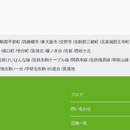
駒郡平群町
四條畷市
東大阪市
交野市
生駒郡三郷町
北葛城郡王寺町
町
俵口町
壱分町
富雄北
藤ノ木台
吉新
西松ケ丘
近鉄けいはんな線
近鉄生駒ケーブル線
関西本線
近鉄橿原線
和歌山線
南生駒
一分
学研北生駒
白庭台
菖蒲池
ブログ
問い合わせ
店舗一覧