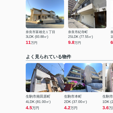
奈良市富雄北１丁目
奈良市紀寺町
3LDK (93.88㎡)
2SLDK (77.55㎡)
1
11
9.8
6
万円
万円
よく見られている物件
生駒市南田原町
生駒市本町
生駒市
4LDK (81.00㎡)
2DK (37.00㎡)
1DK (
4.5
4.2
3.6
万円
万円
万