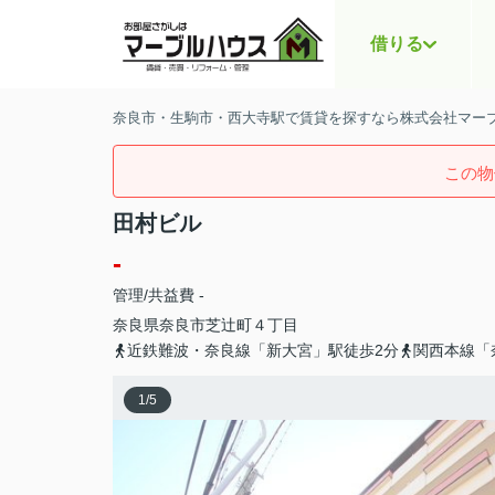
借りる
奈良市・生駒市・西大寺駅で賃貸を探すなら株式会社マー
この物
田村ビル
-
管理/共益費 -
奈良県
奈良市
芝辻町
４丁目
近鉄難波・奈良線「新大宮」駅徒歩2分
関西本線「
1
/
5