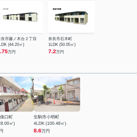
奈良市藤ノ木台２丁目
奈良市石木町
LDK (44.20㎡)
1LDK (50.05㎡)
.75
7.2
万円
万円
俵口町
生駒市小明町
28.00㎡)
4LDK (100.48㎡)
8.6
円
万円