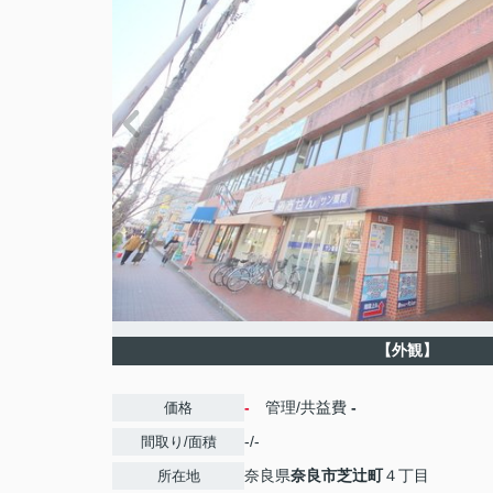
【外観】
-
管理/共益費
-
価格
-/-
間取り/面積
奈良県
奈良市
芝辻町
４丁目
所在地