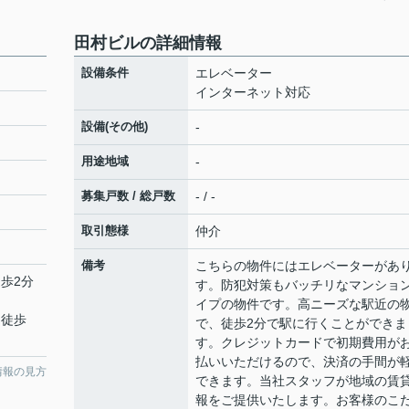
田村ビルの詳細情報
設備条件
エレベーター
インターネット対応
設備(その他)
-
用途地域
-
募集戸数 / 総戸数
- / -
取引態様
仲介
備考
こちらの物件にはエレベーターがあ
徒歩2分
す。防犯対策もバッチリなマンショ
イプの物件です。高ニーズな駅近の
 徒歩
で、徒歩2分で駅に行くことができま
す。クレジットカードで初期費用が
払いいただけるので、決済の手間が
情報の見方
できます。当社スタッフが地域の賃
報をご提供いたします。お客様のこ