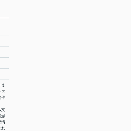
りま
ンタ
物件
お支
軽減
貸情
だわ