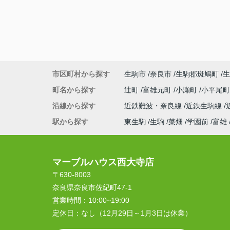
市区町村から探す
生駒市
奈良市
生駒郡斑鳩町
生
町名から探す
辻町
富雄元町
小瀬町
小平尾
沿線から探す
近鉄難波・奈良線
近鉄生駒線
駅から探す
東生駒
生駒
菜畑
学園前
富雄
マーブルハウス西大寺店
〒630-8003
奈良県奈良市佐紀町47-1
営業時間：
10:00~19:00
定休日：
なし（12月29日～1月3日は休業）