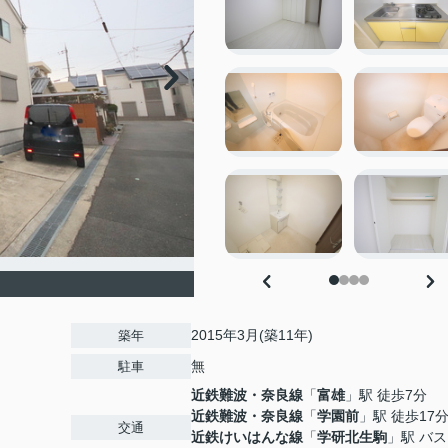
2015年3月(築11年)
築年
無
駐車
近鉄難波・奈良線
「
富雄
」駅 徒歩7分
近鉄難波・奈良線
「
学園前
」駅 徒歩17
交通
近鉄けいはんな線
「
学研北生駒
」駅 バス