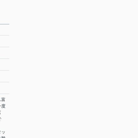
ユ富
一度
富
で
タッ