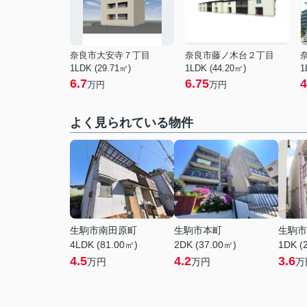
奈良市大安寺７丁目
奈良市藤ノ木台２丁目
1LDK (29.71㎡)
1LDK (44.20㎡)
1
6.7
6.75
4
万円
万円
よく見られている物件
生駒市南田原町
生駒市本町
生駒市
4LDK (81.00㎡)
2DK (37.00㎡)
1DK (
4.5
4.2
3.6
万円
万円
万