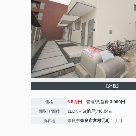
【外観】
6.5万円
管理/共益費
3,000円
価格
1LDK＋S(納戸)/46.84㎡
間取り/面積
奈良県
奈良市
富雄元町
１丁目
所在地