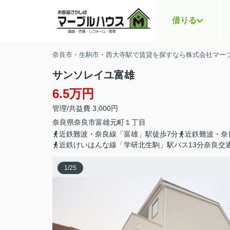
借りる
奈良市・生駒市・西大寺駅で賃貸を探すなら株式会社マー
サンソレイユ富雄
6.5万円
管理/共益費 3,000円
奈良県
奈良市
富雄元町
１丁目
近鉄難波・奈良線「富雄」駅徒歩7分
近鉄難波・奈
近鉄けいはんな線「学研北生駒」駅バス13分奈良交
1
/
25