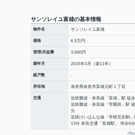
サンソレイユ富雄の基本情報
物件名
サンソレイユ富雄
価格
6.5万円
管理/共益費
3,000円
築年月
2015年3月（築11年）
総戸数
-
所在地
奈良県
奈良市
富雄元町
１丁目
交通
近鉄難波・奈良線
「
富雄
」駅 徒歩
近鉄難波・奈良線
「
学園前
」駅 徒
分
近鉄けいはんな線
「
学研北生駒
」
13分 奈良交通「富雄駅」 停歩6