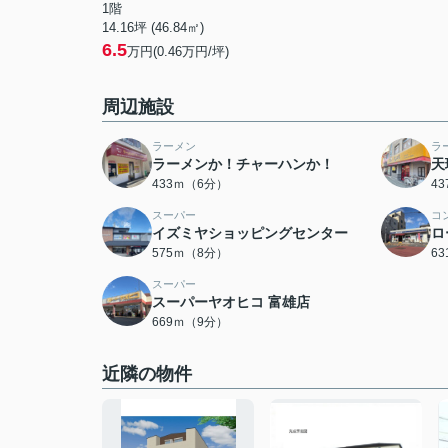
1階
14.16坪 (46.84㎡)
6.5
万円(0.46万円/坪)
周辺施設
ラーメン
ラ
ラーメンか！チャーハンか！
天
433ｍ（6分）
4
スーパー
コ
イズミヤショッピングセンター
ロ
575ｍ（8分）
6
スーパー
スーパーヤオヒコ 富雄店
669ｍ（9分）
近隣の物件