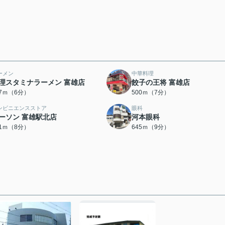
ーメン
中華料理
理スタミナラーメン 富雄店
餃子の王将 富雄店
37ｍ（6分）
500ｍ（7分）
ンビニエンスストア
眼科
ーソン 富雄駅北店
河本眼科
31ｍ（8分）
645ｍ（9分）