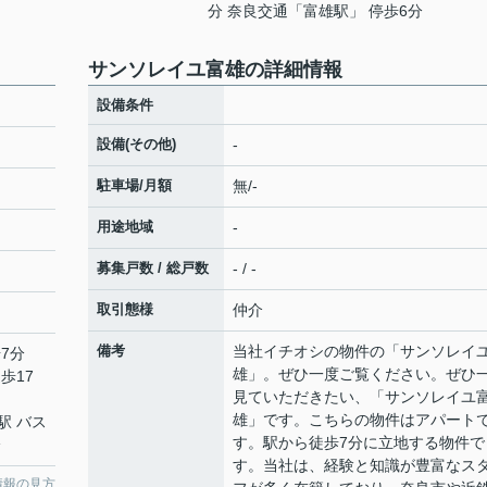
分 奈良交通「富雄駅」 停歩6分
サンソレイユ富雄の詳細情報
設備条件
設備(その他)
-
駐車場/月額
無/-
用途地域
-
募集戸数 / 総戸数
- / -
取引態様
仲介
備考
当社イチオシの物件の「サンソレイ
7分
雄」。ぜひ一度ご覧ください。ぜひ
歩17
見ていただきたい、「サンソレイユ
雄」です。こちらの物件はアパート
駅 バス
す。駅から徒歩7分に立地する物件で
分
す。当社は、経験と知識が豊富なス
情報の見方