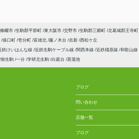
條畷市
生駒郡平群町
東大阪市
交野市
生駒郡三郷町
北葛城郡王寺町
町
俵口町
壱分町
富雄北
藤ノ木台
吉新
西松ケ丘
近鉄けいはんな線
近鉄生駒ケーブル線
関西本線
近鉄橿原線
和歌山線
南生駒
一分
学研北生駒
白庭台
菖蒲池
ブログ
問い合わせ
店舗一覧
ブログ