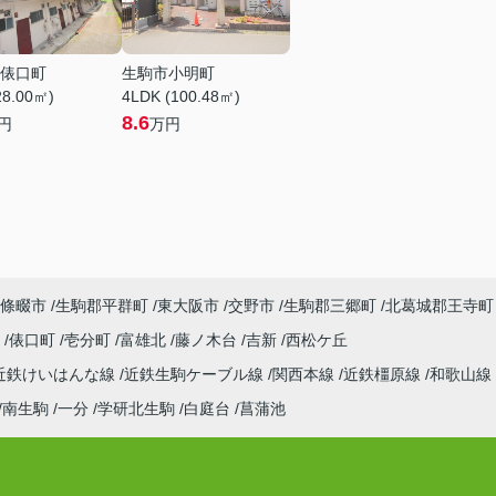
俵口町
生駒市小明町
28.00㎡)
4LDK (100.48㎡)
8.6
円
万円
條畷市
生駒郡平群町
東大阪市
交野市
生駒郡三郷町
北葛城郡王寺町
町
俵口町
壱分町
富雄北
藤ノ木台
吉新
西松ケ丘
近鉄けいはんな線
近鉄生駒ケーブル線
関西本線
近鉄橿原線
和歌山線
南生駒
一分
学研北生駒
白庭台
菖蒲池