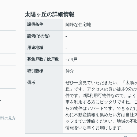
太陽ヶ丘の詳細情報
設備条件
閑静な住宅地
設備(その他)
-
用途地域
-
募集戸数 / 総戸数
- / 4戸
取引態様
仲介
備考
ぜひ一度見ていただきたい、「太陽
丘」です。アクセスの良い徒歩9分の
件です。2駅利用可物件なので、よく
分
車を利用する方にピッタリですね。
らの物件はアパートです。できるだ
めに不動産情報を集めたい方は当社
情報の見方
ッフまでご連絡ください。地域の不
情報をいち早くお届けします。