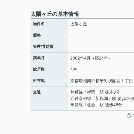
太陽ヶ丘の基本情報
物件名
太陽ヶ丘
価格
-
管理/共益費
-
築年月
2002年4月（築24年）
総戸数
4戸
所在地
京都府
相楽郡精華町
祝園西
１丁目
交通
片町線
「
祝園
」駅 徒歩9分
近鉄京都線
「
新祝園
」駅 徒歩10
奈良線
「
棚倉
」駅 徒歩48分