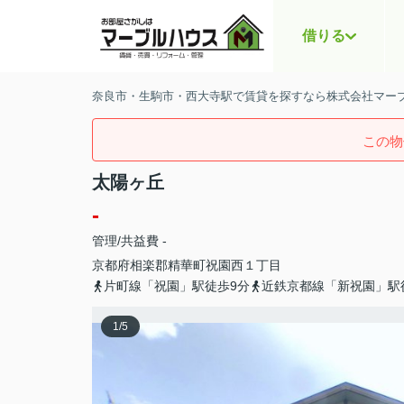
借りる
奈良市・生駒市・西大寺駅で賃貸を探すなら株式会社マー
この物
太陽ヶ丘
-
管理/共益費 -
京都府
相楽郡精華町
祝園西
１丁目
片町線「祝園」駅徒歩9分
近鉄京都線「新祝園」駅
1
/
5