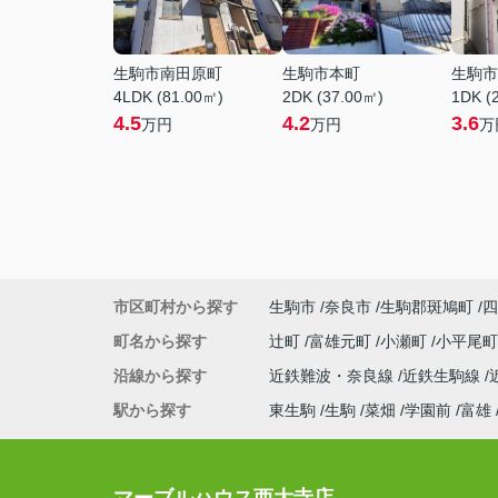
生駒市南田原町
生駒市本町
生駒市
4LDK (81.00㎡)
2DK (37.00㎡)
1DK (
4.5
4.2
3.6
万円
万円
万
市区町村から探す
生駒市
奈良市
生駒郡斑鳩町
四
町名から探す
辻町
富雄元町
小瀬町
小平尾
沿線から探す
近鉄難波・奈良線
近鉄生駒線
駅から探す
東生駒
生駒
菜畑
学園前
富雄