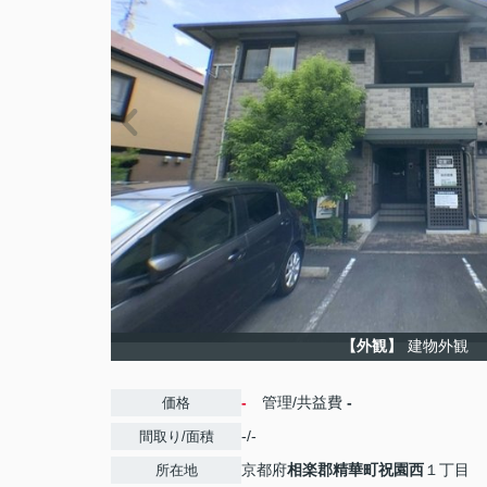
【外観】
建物外観
-
管理/共益費
-
価格
-/-
間取り/面積
京都府
相楽郡精華町
祝園西
１丁目
所在地