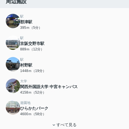
周辺施設
駅
郡津駅
395ｍ（5分）
駅
京阪交野市駅
889ｍ（12分）
駅
村野駅
1448ｍ（19分）
大学
関西外国語大学 中宮キャンパス
4158ｍ（52分）
遊園地
ひらかたパーク
4600ｍ（58分）
すべて見る