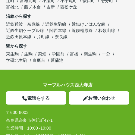
辻町
富雄元町
小瀬町
小平尾町
俵口町
壱分町
富雄北
藤ノ木台
吉新
西松ケ丘
沿線から探す
近鉄難波・奈良線
近鉄生駒線
近鉄けいはんな線
近鉄生駒ケーブル線
関西本線
近鉄橿原線
和歌山線
近鉄田原本線
片町線
奈良線
駅から探す
東生駒
生駒
菜畑
学園前
富雄
南生駒
一分
学研北生駒
白庭台
菖蒲池
マーブルハウス西大寺店
電話をする
お問い合わせ
〒630-8003
奈良県奈良市佐紀町47-1
営業時間：
10:00~19:00