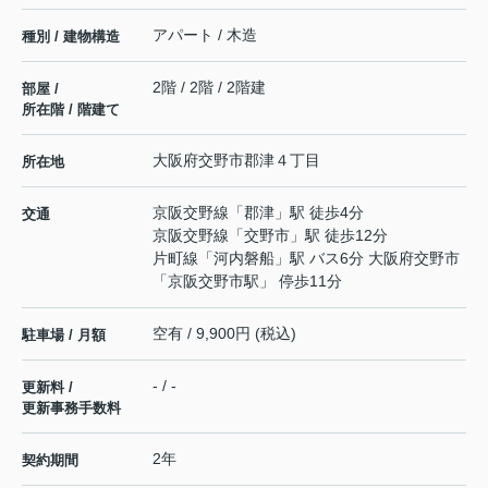
アパート / 木造
種別 / 建物構造
2階 / 2階 / 2階建
部屋 /
所在階 / 階建て
大阪府
交野市
郡津
４丁目
所在地
京阪交野線
「
郡津
」駅 徒歩4分
交通
京阪交野線
「
交野市
」駅 徒歩12分
片町線
「
河内磐船
」駅 バス6分 大阪府交野市
「京阪交野市駅」 停歩11分
空有 / 9,900円 (税込)
駐車場 / 月額
- / -
更新料 /
更新事務手数料
2年
契約期間