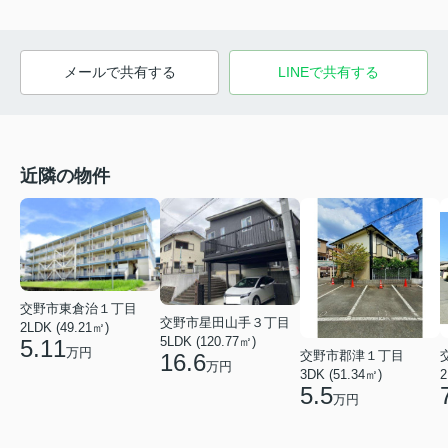
メールで共有する
LINEで共有する
近隣の物件
交野市東倉治１丁目
交野市星田山手３丁目
2LDK (49.21㎡)
5LDK (120.77㎡)
5.11
万円
交野市郡津１丁目
16.6
万円
3DK (51.34㎡)
2
5.5
万円