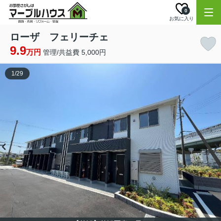
0
お気に入り
ローザ フェリーチェ
9.9
万円
管理/共益費 5,000円
1
/
29