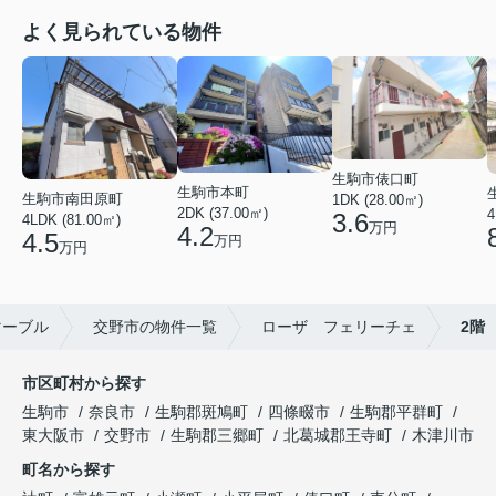
よく見られている物件
生駒市俵口町
生駒市本町
生駒市南田原町
1DK (28.00㎡)
2DK (37.00㎡)
4
3.6
4LDK (81.00㎡)
万円
4.2
4.5
万円
万円
マーブル
交野市の物件一覧
ローザ フェリーチェ
2階
市区町村から探す
生駒市
奈良市
生駒郡斑鳩町
四條畷市
生駒郡平群町
東大阪市
交野市
生駒郡三郷町
北葛城郡王寺町
木津川市
町名から探す