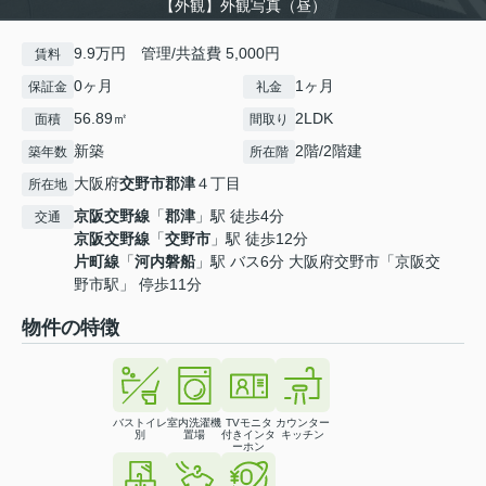
【外観】外観写真（昼）
9.9万円 管理/共益費 5,000円
賃料
0ヶ月
1ヶ月
保証金
礼金
56.89㎡
2LDK
面積
間取り
新築
2階/2階建
築年数
所在階
大阪府
交野市
郡津
４丁目
所在地
京阪交野線
「
郡津
」駅 徒歩4分
交通
京阪交野線
「
交野市
」駅 徒歩12分
片町線
「
河内磐船
」駅 バス6分 大阪府交野市「京阪交
野市駅」 停歩11分
物件の特徴
バストイレ
室内洗濯機
TVモニタ
カウンター
別
置場
付きインタ
キッチン
ーホン