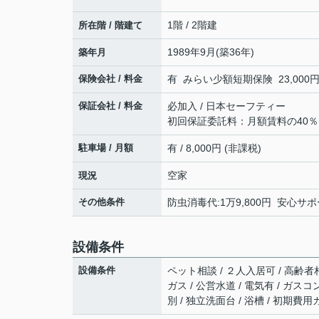
1階 / 2階建
所在階 / 階建て
1989年9月(築36年)
築年月
保険会社 / 料金
有 みらい少額短期保険 23,000円 
保証会社 / 料金
必加入 / 日本セーフティー
初回保証委託料：月額賃料の40
駐車場 / 月額
有 / 8,000円 (非課税)
空家
現況
その他条件
防虫消毒代:1万9,800円 安心サポー
設備条件
設備条件
ペット相談 / ２人入居可 / 高齢者相
ガス / 公営水道 / 電気有 / ガス
別 / 独立洗面台 / 浴槽 / 初期