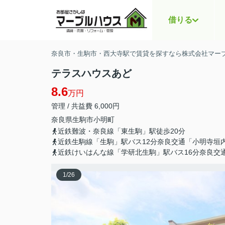
借りる
奈良市・生駒市・西大寺駅で賃貸を探すなら株式会社マー
テラスハウスあど
8.6
万円
管理 / 共益費 6,000円
奈良県
生駒市
小明町
近鉄難波・奈良線「東生駒」駅徒歩20分
近鉄生駒線「生駒」駅バス12分奈良交通「小明寺垣
近鉄けいはんな線「学研北生駒」駅バス16分奈良交
1
/
26