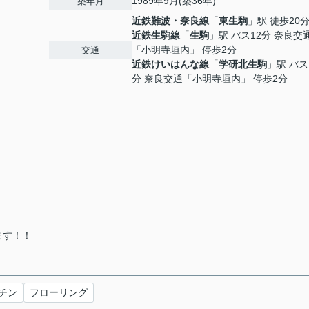
1989年9月(築36年)
築年月
近鉄難波・奈良線
「
東生駒
」駅 徒歩20
近鉄生駒線
「
生駒
」駅 バス12分 奈良交
「小明寺垣内」 停歩2分
交通
近鉄けいはんな線
「
学研北生駒
」駅 バス
分 奈良交通「小明寺垣内」 停歩2分
ます！！
チン
フローリング