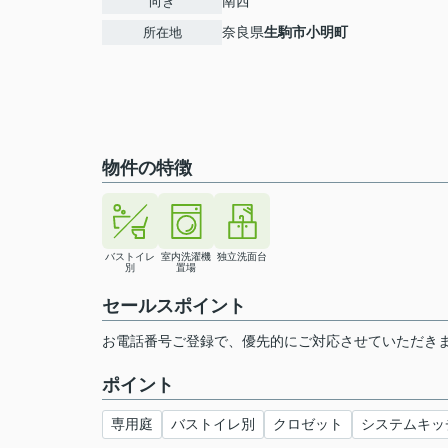
南西
向き
奈良県
生駒市
小明町
所在地
物件の特徴
バストイレ
室内洗濯機
独立洗面台
別
置場
セールスポイント
お電話番号ご登録で、優先的にご対応させていただき
ポイント
専用庭
バストイレ別
クロゼット
システムキッ