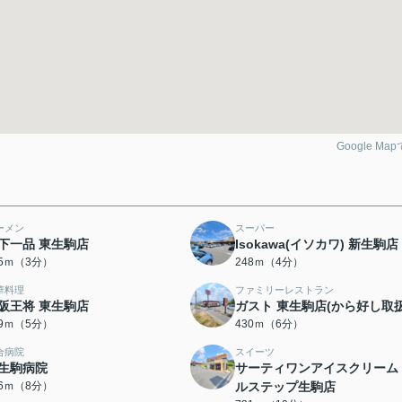
Google Ma
ーメン
スーパー
下一品 東生駒店
Isokawa(イソカワ) 新生駒店
65ｍ（3分）
248ｍ（4分）
華料理
ファミリーレストラン
阪王将 東生駒店
ガスト 東生駒店(から好し取扱
99ｍ（5分）
430ｍ（6分）
合病院
スイーツ
生駒病院
サーティワンアイスクリーム
16ｍ（8分）
ルステップ生駒店