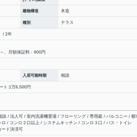
木造
建物構造
テラス
種別
/ 2年
％～、月額保証料：800円
相談
入居可能時期
ト:1万6,500円
談 / 法人可 / 室内洗濯機置場 / フローリング / 専用庭 / バルコニー / 都
コンロ / コンロ２口以上 / システムキッチン / コンロ３口 / バス・トイレ
費用カード決済可