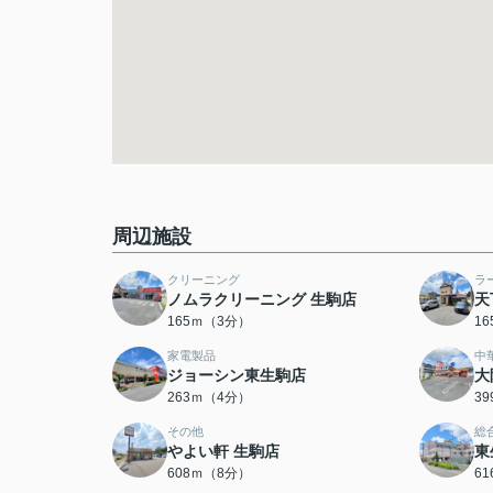
周辺施設
クリーニング
ラ
ノムラクリーニング 生駒店
天
165ｍ（3分）
1
家電製品
中
ジョーシン東生駒店
大
263ｍ（4分）
3
その他
総
やよい軒 生駒店
東
608ｍ（8分）
6