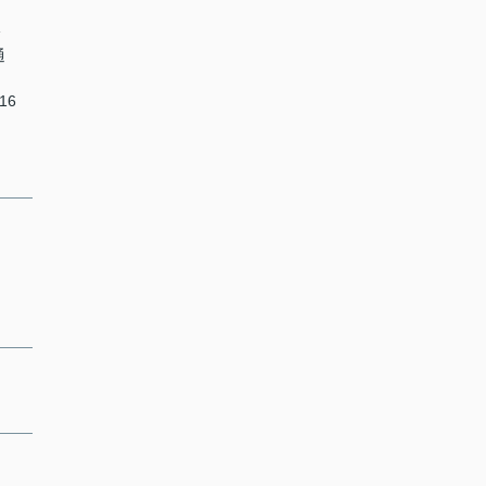
分
通
16