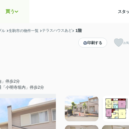
買う
スタ
テラスハウスあど
1階
ブル
生駒市の物件一覧
印刷する
お気
内」停歩2分
通「小明寺垣内」停歩2分