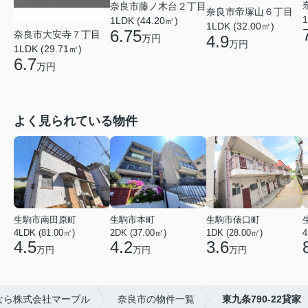
奈良市藤ノ木台２丁目
奈良市帝塚山６丁目
1
1LDK (44.20㎡)
1LDK (32.00㎡)
6.75
奈良市大安寺７丁目
4.9
万円
万円
1LDK (29.71㎡)
6.7
万円
よく見られている物件
生駒市南田原町
生駒市本町
生駒市俵口町
4LDK (81.00㎡)
2DK (37.00㎡)
1DK (28.00㎡)
4
4.5
4.2
3.6
万円
万円
万円
なら株式会社マーブル
奈良市の物件一覧
東九条790-22貸家