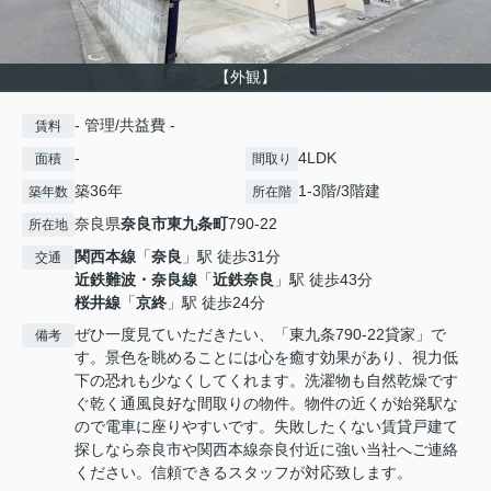
【外観】
- 管理/共益費 -
賃料
-
4LDK
面積
間取り
築36年
1-3階/3階建
築年数
所在階
奈良県
奈良市
東九条町
790-22
所在地
関西本線
「
奈良
」駅 徒歩31分
交通
近鉄難波・奈良線
「
近鉄奈良
」駅 徒歩43分
桜井線
「
京終
」駅 徒歩24分
ぜひ一度見ていただきたい、「東九条790-22貸家」で
備考
す。景色を眺めることには心を癒す効果があり、視力低
下の恐れも少なくしてくれます。洗濯物も自然乾燥です
ぐ乾く通風良好な間取りの物件。物件の近くが始発駅な
ので電車に座りやすいです。失敗したくない賃貸戸建て
探しなら奈良市や関西本線奈良付近に強い当社へご連絡
ください。信頼できるスタッフが対応致します。