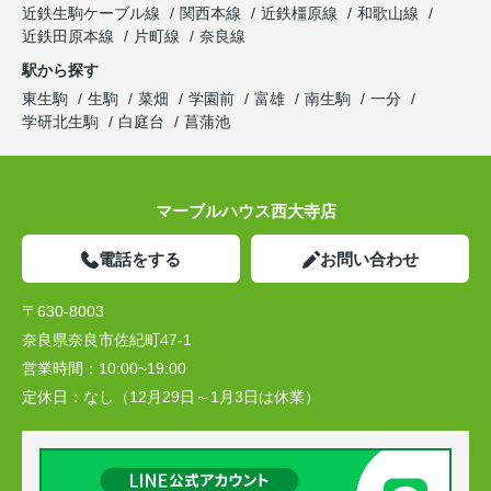
近鉄生駒ケーブル線
関西本線
近鉄橿原線
和歌山線
近鉄田原本線
片町線
奈良線
駅から探す
東生駒
生駒
菜畑
学園前
富雄
南生駒
一分
学研北生駒
白庭台
菖蒲池
マーブルハウス西大寺店
電話をする
お問い合わせ
〒630-8003
奈良県奈良市佐紀町47-1
営業時間：
10:00~19:00
定休日：
なし（12月29日～1月3日は休業）