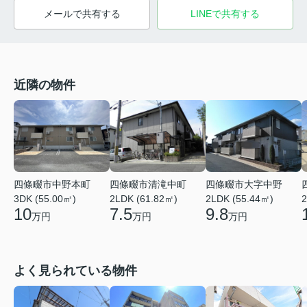
メールで共有する
LINEで共有する
近隣の物件
四條畷市中野本町
四條畷市清滝中町
四條畷市大字中野
3DK (55.00㎡)
2LDK (61.82㎡)
2LDK (55.44㎡)
2
10
7.5
9.8
万円
万円
万円
よく見られている物件