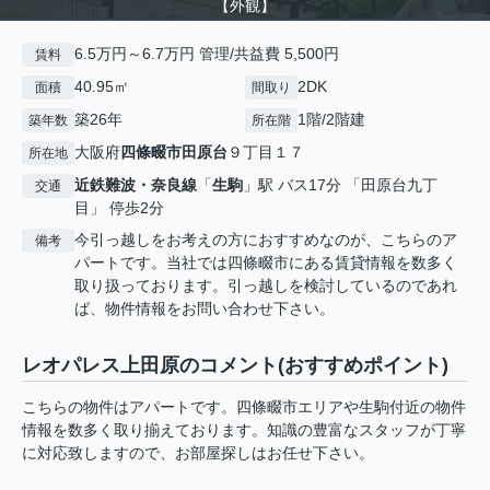
【外観】
6.5万円～6.7万円 管理/共益費 5,500円
賃料
40.95㎡
2DK
面積
間取り
築26年
1階/2階建
築年数
所在階
大阪府
四條畷市
田原台
９丁目１７
所在地
近鉄難波・奈良線
「
生駒
」駅 バス17分 「田原台九丁
交通
目」 停歩2分
今引っ越しをお考えの方におすすめなのが、こちらのア
備考
パートです。当社では四條畷市にある賃貸情報を数多く
取り扱っております。引っ越しを検討しているのであれ
ば、物件情報をお問い合わせ下さい。
レオパレス上田原のコメント(おすすめポイント)
こちらの物件はアパートです。四條畷市エリアや生駒付近の物件
情報を数多く取り揃えております。知識の豊富なスタッフが丁寧
に対応致しますので、お部屋探しはお任せ下さい。