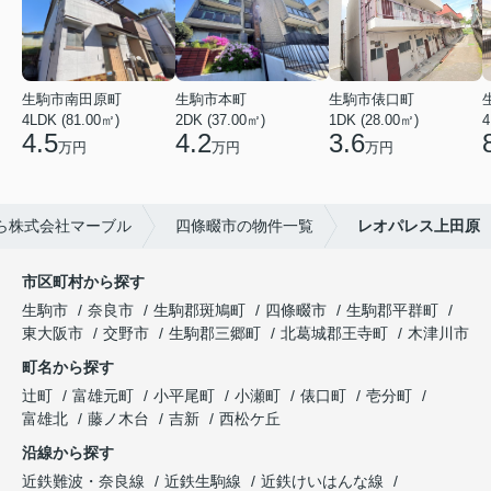
生駒市南田原町
生駒市本町
生駒市俵口町
4LDK (81.00㎡)
2DK (37.00㎡)
1DK (28.00㎡)
4
4.5
4.2
3.6
万円
万円
万円
ら株式会社マーブル
四條畷市の物件一覧
レオパレス上田原
市区町村から探す
生駒市
奈良市
生駒郡斑鳩町
四條畷市
生駒郡平群町
東大阪市
交野市
生駒郡三郷町
北葛城郡王寺町
木津川市
町名から探す
辻町
富雄元町
小平尾町
小瀬町
俵口町
壱分町
富雄北
藤ノ木台
吉新
西松ケ丘
沿線から探す
近鉄難波・奈良線
近鉄生駒線
近鉄けいはんな線