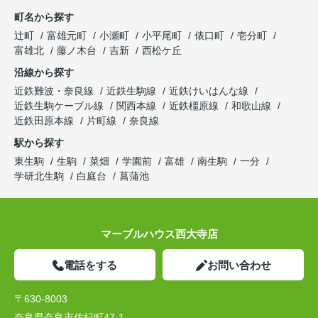
町名から探す
辻町
富雄元町
小瀬町
小平尾町
俵口町
壱分町
富雄北
藤ノ木台
吉新
西松ケ丘
沿線から探す
近鉄難波・奈良線
近鉄生駒線
近鉄けいはんな線
近鉄生駒ケーブル線
関西本線
近鉄橿原線
和歌山線
近鉄田原本線
片町線
奈良線
駅から探す
東生駒
生駒
菜畑
学園前
富雄
南生駒
一分
学研北生駒
白庭台
菖蒲池
マーブルハウス西大寺店
電話をする
お問い合わせ
〒630-8003
奈良県奈良市佐紀町47-1