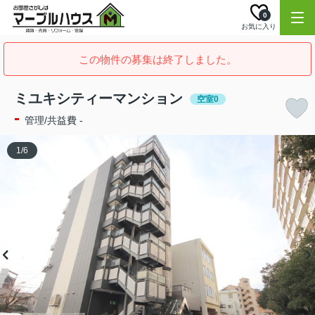
0
お気に入り
この物件の募集は終了しました。
ミユキシティーマンション
空室0
-
管理/共益費 -
1
/
6