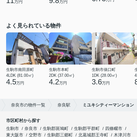
11
9.8
万円
万円
よく見られている物件
生駒市南田原町
生駒市本町
生駒市俵口町
4LDK (81.00㎡)
2DK (37.00㎡)
1DK (28.00㎡)
4
4.5
4.2
3.6
万円
万円
万円
奈良市の物件一覧
奈良駅
ミユキシティーマンション
市区町村から探す
生駒市
奈良市
生駒郡斑鳩町
生駒郡平群町
四條畷市
東大阪市
交野市
生駒郡三郷町
北葛城郡王寺町
木津川市