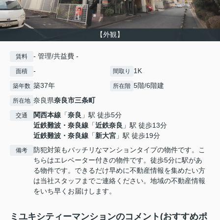
【外観】
- 管理/共益費 -
賃料
-
1K
面積
間取り
築37年
5階/6階建
築年数
所在階
奈良県
奈良市
三条町
所在地
関西本線
「
奈良
」駅 徒歩5分
交通
近鉄難波・奈良線
「
近鉄奈良
」駅 徒歩13分
近鉄難波・奈良線
「
新大宮
」駅 徒歩19分
防犯対策もバッチリなマンションタイプの物件です。こ
備考
ちらはエレベーター付きの物件です。徒歩5分に駅があ
る物件です。できるだけ早めに不動産情報を集めたい方
は当社スタッフまでご連絡ください。地域の不動産情報
をいち早くお届けします。
ミユキシティーマンションのコメント(おすすめポ