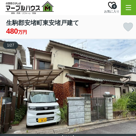
0
お気に入り
生駒郡安堵町東安堵戸建て
480
万円
1
/
27