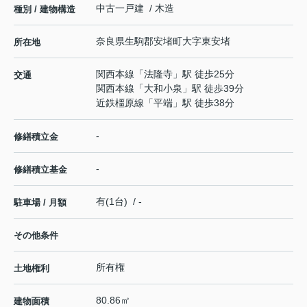
中古一戸建 / 木造
種別 / 建物構造
奈良県
生駒郡安堵町
大字東安堵
所在地
関西本線
「
法隆寺
」駅 徒歩25分
交通
関西本線
「
大和小泉
」駅 徒歩39分
近鉄橿原線
「
平端
」駅 徒歩38分
-
修繕積立金
-
修繕積立基金
有(1台) / -
駐車場 / 月額
その他条件
所有権
土地権利
80.86㎡
建物面積