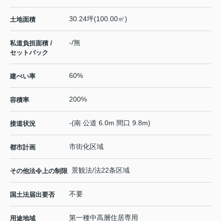
30.24坪(100.00㎡)
土地面積
-/無
私道負担面積 /
セットバック
60%
建ぺい率
200%
容積率
-(南 公道 6.0m 間口 9.8m)
接道状況
市街化区域
都市計画
景観法/法22条区域
その他法令上の制限
不要
国土法届出要否
第一種中高層住居専用
用途地域