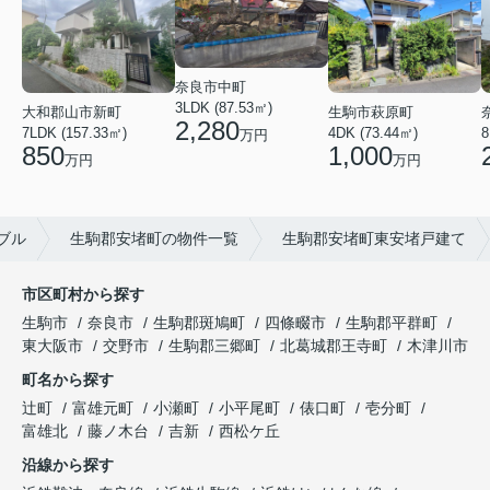
奈良市中町
3LDK (87.53㎡)
生駒市萩原町
大和郡山市新町
2,280
4DK (73.44㎡)
7LDK (157.33㎡)
8
万円
1,000
850
万円
万円
ブル
生駒郡安堵町の物件一覧
生駒郡安堵町東安堵戸建て
市区町村から探す
生駒市
奈良市
生駒郡斑鳩町
四條畷市
生駒郡平群町
東大阪市
交野市
生駒郡三郷町
北葛城郡王寺町
木津川市
町名から探す
辻町
富雄元町
小瀬町
小平尾町
俵口町
壱分町
富雄北
藤ノ木台
吉新
西松ケ丘
沿線から探す