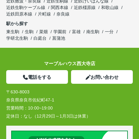
近鉄難波・奈良線
近鉄生駒線
近鉄けいはんな線
近鉄生駒ケーブル線
関西本線
近鉄橿原線
和歌山線
近鉄田原本線
片町線
奈良線
駅から探す
東生駒
生駒
菜畑
学園前
富雄
南生駒
一分
学研北生駒
白庭台
菖蒲池
マーブルハウス西大寺店
電話をする
お問い合わせ
〒630-8003
奈良県奈良市佐紀町47-1
営業時間：
10:00~19:00
定休日：
なし（12月29日～1月3日は休業）