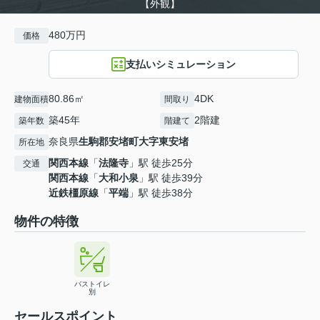
【外観】
480万円
価格
支払いシミュレーション
80.86㎡
4DK
建物面積
間取り
築45年
2階建
築年数
階建て
奈良県
生駒郡安堵町
大字東安堵
所在地
関西本線
「
法隆寺
」駅 徒歩25分
交通
関西本線
「
大和小泉
」駅 徒歩39分
近鉄橿原線
「
平端
」駅 徒歩38分
物件の特徴
バストイレ
別
セールスポイント