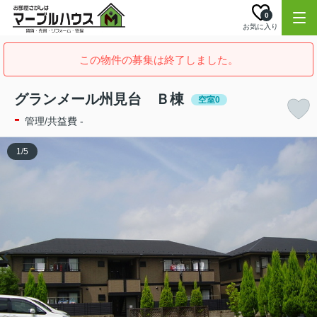
0
お気に入り
この物件の募集は終了しました。
グランメール州見台 Ｂ棟
空室0
-
管理/共益費 -
1
/
5