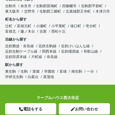
生駒市
奈良市
生駒郡斑鳩町
四條畷市
生駒郡平群町
東大阪市
交野市
生駒郡三郷町
北葛城郡王寺町
木津川市
町名から探す
辻町
富雄元町
小瀬町
小平尾町
俵口町
壱分町
富雄北
藤ノ木台
吉新
西松ケ丘
沿線から探す
近鉄難波・奈良線
近鉄生駒線
近鉄けいはんな線
近鉄生駒ケーブル線
関西本線
近鉄橿原線
和歌山線
近鉄田原本線
片町線
奈良線
駅から探す
東生駒
生駒
菜畑
学園前
富雄
南生駒
一分
学研北生駒
白庭台
菖蒲池
マーブルハウス西大寺店
電話をする
お問い合わせ