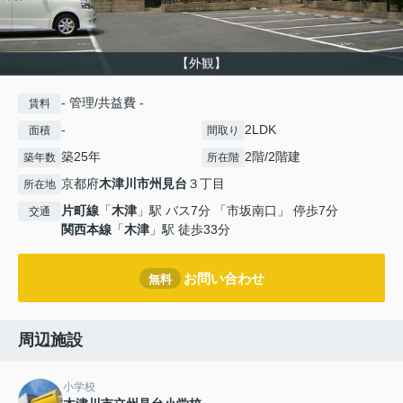
【外観】
- 管理/共益費 -
賃料
-
2LDK
面積
間取り
築25年
2階/2階建
築年数
所在階
京都府
木津川市
州見台
３丁目
所在地
片町線
「
木津
」駅 バス7分 「市坂南口」 停歩7分
交通
関西本線
「
木津
」駅 徒歩33分
お問い合わせ
無料
周辺施設
小学校