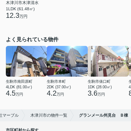
木津川市木津清水
1LDK (61.48㎡)
12.3
万円
よく見られている物件
生駒市南田原町
生駒市本町
生駒市俵口町
4LDK (81.00㎡)
2DK (37.00㎡)
1DK (28.00㎡)
4
4.5
4.2
3.6
万円
万円
万円
社マーブル
木津川市の物件一覧
グランメール州見台 Ｂ棟
市区町村から探す