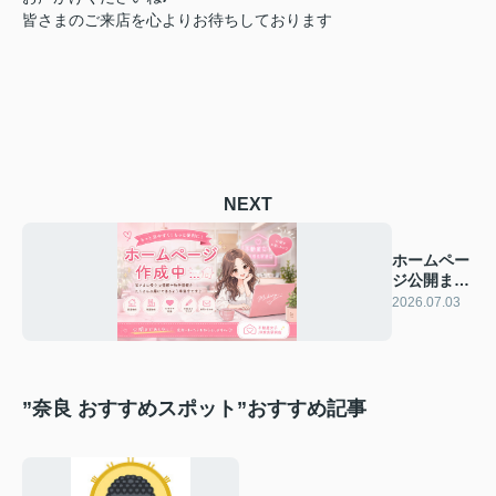
皆さまのご来店を心よりお待ちしております
NEXT
ホームペー
ジ公開まで
あと少し…
2026.07.03
✨
”奈良 おすすめスポット”おすすめ記事