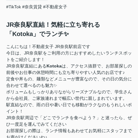
#TikTok
#奈良賃貸
#不動産女子
JR奈良駅直結！気軽に立ち寄れる
「Kotoka」でランチ✨
こんにちは！不動産女子 JR奈良駅前店です
今日は、JR奈良駅をご利用の方におすすめしたいランチスポッ
トをご紹介します！
JR奈良駅直結にある
Kotoka
は、アクセス抜群で、お部屋探しの
前後やお仕事の休憩時間にも立ち寄りやすい人気のお店です♪
定食や丼もの、麺類などメニューが豊富なので、その日の気分に
合わせて選べるのも魅力✨
ボリュームもしっかりありながらリーズナブルなので、学生さん
から会社員、ご家族連れまで幅広い世代に親しまれています。
駅直結なので、雨の日や暑い日でも移動がラクなのもうれしいポ
イント！
JR奈良駅周辺で「どこでランチを食べよう？」と迷ったら、ぜ
ひ一度足を運んでみてください
お部屋探しの際は、ランチ情報もあわせてお気軽にスタッフまで
お声がけくださいね♪