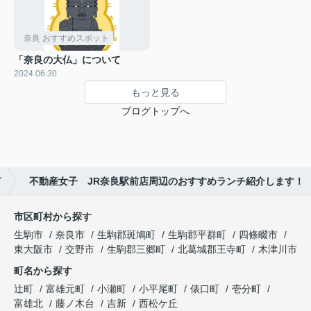
奈良 おすすめスポット
「奈良の大仏」について
2024.06.30
もっと見る
ブログトップへ
グ
不動産女子 JR奈良駅前店周辺のおすすめランチ紹介します！
市区町村から探す
生駒市
奈良市
生駒郡斑鳩町
生駒郡平群町
四條畷市
東大阪市
交野市
生駒郡三郷町
北葛城郡王寺町
木津川市
町名から探す
辻町
富雄元町
小瀬町
小平尾町
俵口町
壱分町
富雄北
藤ノ木台
吉新
西松ケ丘