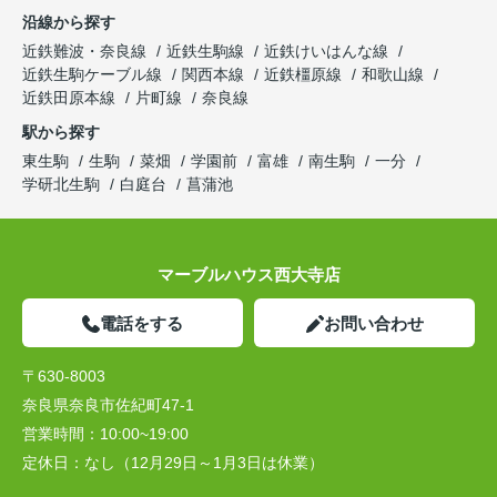
沿線から探す
近鉄難波・奈良線
近鉄生駒線
近鉄けいはんな線
近鉄生駒ケーブル線
関西本線
近鉄橿原線
和歌山線
近鉄田原本線
片町線
奈良線
駅から探す
東生駒
生駒
菜畑
学園前
富雄
南生駒
一分
学研北生駒
白庭台
菖蒲池
マーブルハウス西大寺店
電話をする
お問い合わせ
〒630-8003
奈良県奈良市佐紀町47-1
営業時間：
10:00~19:00
定休日：
なし（12月29日～1月3日は休業）