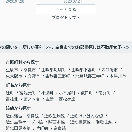
2026.07.28
2026.07.24
もっと見る
ブログトップへ
夕の願いを、新しい暮らしへ。奈良市でのお部屋探しは不動産女子へ✨
市区町村から探す
生駒市
奈良市
生駒郡斑鳩町
生駒郡平群町
四條畷市
東大阪市
交野市
生駒郡三郷町
北葛城郡王寺町
木津川市
町名から探す
辻町
富雄元町
小瀬町
小平尾町
俵口町
壱分町
富雄北
藤ノ木台
吉新
西松ケ丘
沿線から探す
近鉄難波・奈良線
近鉄生駒線
近鉄けいはんな線
近鉄生駒ケーブル線
関西本線
近鉄橿原線
和歌山線
近鉄田原本線
片町線
奈良線