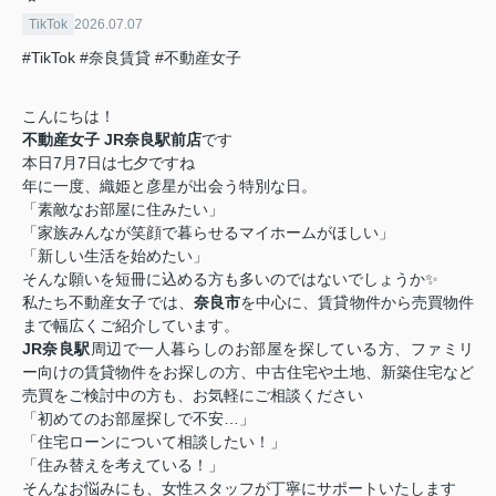
TikTok
2026.07.07
#TikTok
#奈良賃貸
#不動産女子
こんにちは！
不動産女子 JR奈良駅前店
です
本日7月7日は七夕ですね
年に一度、織姫と彦星が出会う特別な日。
「素敵なお部屋に住みたい」
「家族みんなが笑顔で暮らせるマイホームがほしい」
「新しい生活を始めたい」
そんな願いを短冊に込める方も多いのではないでしょうか✨
私たち不動産女子では、
奈良市
を中心に、賃貸物件から売買物件
まで幅広くご紹介しています。
JR奈良駅
周辺で一人暮らしのお部屋を探している方、ファミリ
ー向けの賃貸物件をお探しの方、中古住宅や土地、新築住宅など
売買をご検討中の方も、お気軽にご相談ください
「初めてのお部屋探しで不安…」
「住宅ローンについて相談したい！」
「住み替えを考えている！」
そんなお悩みにも、女性スタッフが丁寧にサポートいたします