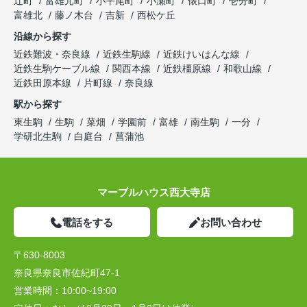
辻町
富雄元町
小平尾町
小瀬町
俵口町
壱分町
富雄北
藤ノ木台
吉新
西松ケ丘
沿線から探す
近鉄難波・奈良線
近鉄生駒線
近鉄けいはんな線
近鉄生駒ケーブル線
関西本線
近鉄橿原線
和歌山線
近鉄田原本線
片町線
奈良線
駅から探す
東生駒
生駒
菜畑
学園前
富雄
南生駒
一分
学研北生駒
白庭台
菖蒲池
マーブルハウス西大寺店
電話をする
お問い合わせ
〒630-8003
奈良県奈良市佐紀町47-1
営業時間：
10:00~19:00