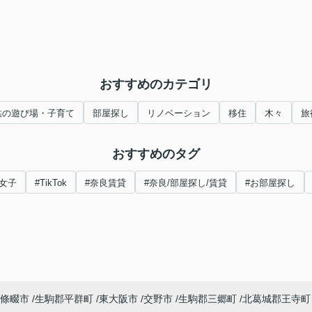
おすすめのカテゴリ
供の遊び場・子育て
部屋探し
リノベーション
移住
木々
旅
おすすめのタグ
女子
#TikTok
#奈良賃貸
#奈良/部屋探し/賃貸
#お部屋探し
條畷市
生駒郡平群町
東大阪市
交野市
生駒郡三郷町
北葛城郡王寺町