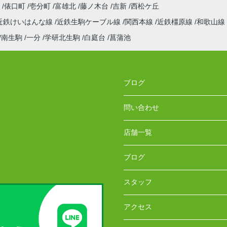
町
俵口町
壱分町
富雄北
藤ノ木台
吉新
西松ケ丘
近鉄けいはんな線
近鉄生駒ケーブル線
関西本線
近鉄橿原線
和歌山線
南生駒
一分
学研北生駒
白庭台
菖蒲池
ブログ
問い合わせ
店舗一覧
ブログ
スタッフ
アクセス