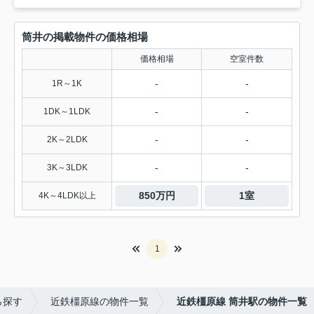
筒井の掲載物件の価格相場
価格相場
空室件数
-
-
1R～1K
-
-
1DK～1LDK
-
-
2K～2LDK
-
-
3K～3LDK
850万円
1室
4K～4LDK以上
1
ら探す
近鉄橿原線の物件一覧
近鉄橿原線 筒井駅の物件一覧