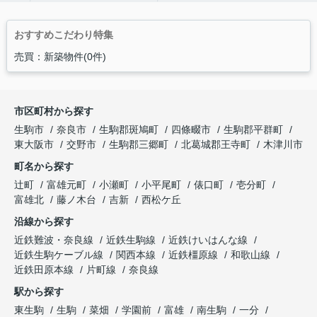
おすすめこだわり特集
売買：新築物件(0件)
市区町村から探す
生駒市
奈良市
生駒郡斑鳩町
四條畷市
生駒郡平群町
東大阪市
交野市
生駒郡三郷町
北葛城郡王寺町
木津川市
町名から探す
辻町
富雄元町
小瀬町
小平尾町
俵口町
壱分町
富雄北
藤ノ木台
吉新
西松ケ丘
沿線から探す
近鉄難波・奈良線
近鉄生駒線
近鉄けいはんな線
近鉄生駒ケーブル線
関西本線
近鉄橿原線
和歌山線
近鉄田原本線
片町線
奈良線
駅から探す
東生駒
生駒
菜畑
学園前
富雄
南生駒
一分