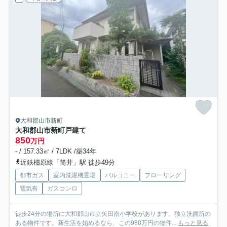
大和郡山市新町
大和郡山市新町戸建て
850
万円
- / 157.33㎡ / 7LDK /築34年
近鉄橿原線「筒井」駅 徒歩49分
都市ガス
室内洗濯機置場
バルコニー
フローリング
電気有
ガスコンロ
徒歩24分の場所に大和郡山市立矢田南小学校があります。独立洗面所の
ある物件です。新生活を始めるなら、この980万円の物件...
もっと見る