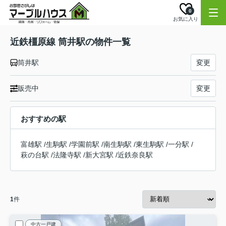
0
お気に入り
近鉄橿原線 筒井駅の物件一覧
筒井駅
変更
販売中
変更
おすすめの駅
富雄駅
/
生駒駅
/
学園前駅
/
南生駒駅
/
東生駒駅
/
一分駅
/
萩の台駅
/
法隆寺駅
/
新大宮駅
/
近鉄奈良駅
1
件
中古一戸建