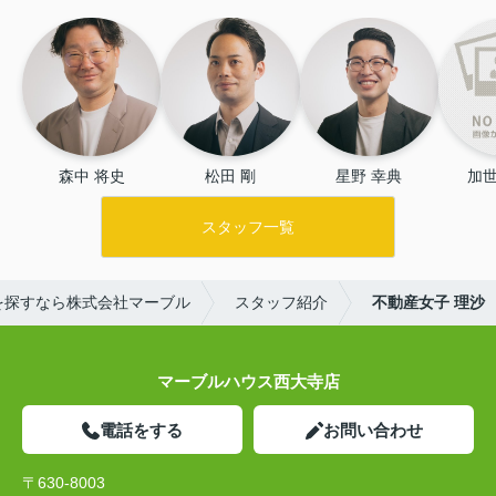
森中 将史
松田 剛
星野 幸典
加世
スタッフ一覧
を探すなら株式会社マーブル
スタッフ紹介
不動産女子 理沙
マーブルハウス西大寺店
電話をする
お問い合わせ
〒630-8003