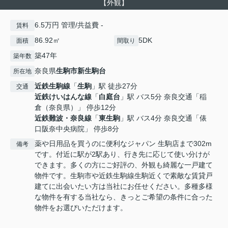
【外観】
6.5万円 管理/共益費 -
賃料
86.92㎡
5DK
面積
間取り
築47年
築年数
奈良県
生駒市
新生駒台
所在地
近鉄生駒線
「
生駒
」駅 徒歩27分
交通
近鉄けいはんな線
「
白庭台
」駅 バス5分 奈良交通「稲
倉（奈良県）」 停歩12分
近鉄難波・奈良線
「
東生駒
」駅 バス4分 奈良交通「俵
口阪奈中央病院」 停歩8分
薬や日用品を買うのに便利なジャパン 生駒店まで302m
備考
です。付近に駅が2駅あり、行き先に応じて使い分けが
できます。多くの方にご好評の、外観も綺麗な一戸建て
物件です。生駒市や近鉄生駒線生駒近くで素敵な賃貸戸
建てに出会いたい方は当社にお任せください。多種多様
な物件を有する当社なら、きっとご希望の条件に合った
物件をお選びいただけます。