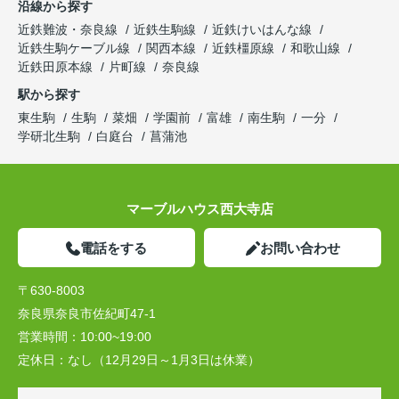
沿線から探す
近鉄難波・奈良線
近鉄生駒線
近鉄けいはんな線
近鉄生駒ケーブル線
関西本線
近鉄橿原線
和歌山線
近鉄田原本線
片町線
奈良線
駅から探す
東生駒
生駒
菜畑
学園前
富雄
南生駒
一分
学研北生駒
白庭台
菖蒲池
マーブルハウス西大寺店
電話をする
お問い合わせ
〒630-8003
奈良県奈良市佐紀町47-1
営業時間：
10:00~19:00
定休日：
なし（12月29日～1月3日は休業）