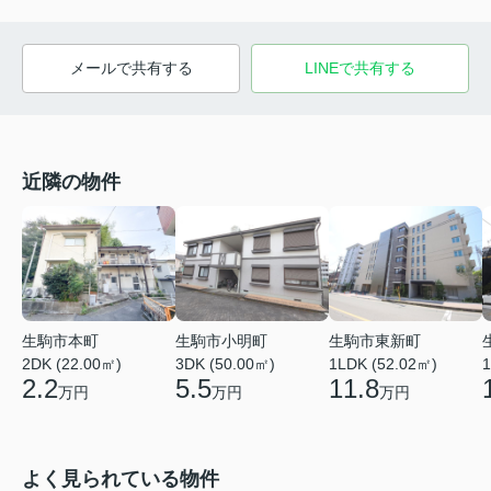
メールで共有する
LINEで共有する
近隣の物件
生駒市本町
生駒市小明町
生駒市東新町
2DK (22.00㎡)
3DK (50.00㎡)
1LDK (52.02㎡)
1
2.2
5.5
11.8
万円
万円
万円
よく見られている物件