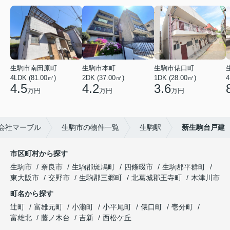
生駒市南田原町
生駒市本町
生駒市俵口町
4LDK (81.00㎡)
2DK (37.00㎡)
1DK (28.00㎡)
4
4.5
4.2
3.6
万円
万円
万円
会社マーブル
生駒市の物件一覧
生駒駅
新生駒台戸建
市区町村から探す
生駒市
奈良市
生駒郡斑鳩町
四條畷市
生駒郡平群町
東大阪市
交野市
生駒郡三郷町
北葛城郡王寺町
木津川市
町名から探す
辻町
富雄元町
小瀬町
小平尾町
俵口町
壱分町
富雄北
藤ノ木台
吉新
西松ケ丘