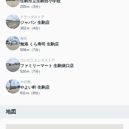
生駒市立生駒台小学校
205ｍ（3分）
ドラッグストア
ジャパン 生駒店
302ｍ（4分）
寿司
無添 くら寿司 生駒店
508ｍ（7分）
コンビニエンスストア
ファミリーマート 生駒俵口店
520ｍ（7分）
その他
やよい軒 生駒店
611ｍ（8分）
地図