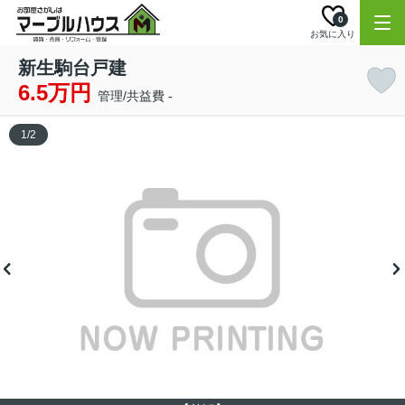
0
お気に入り
新生駒台戸建
6.5万円
管理/共益費 -
1
/
2