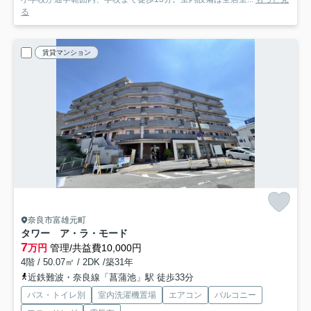
る
賃貸マンション
奈良市富雄元町
タワー ア・ラ・モード
7
万円
管理/共益費10,000円
4階 / 50.07㎡ / 2DK /築31年
近鉄難波・奈良線「菖蒲池」駅 徒歩33分
バス・トイレ別
室内洗濯機置場
エアコン
バルコニー