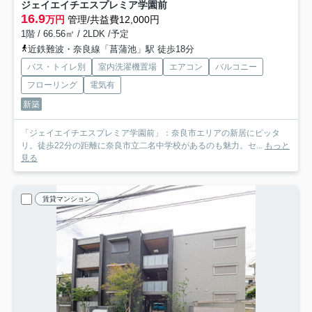
ジェイエイチエスプレミア学園前
16.9
万円
管理/共益費12,000円
1階 / 66.56㎡ / 2LDK /予定
近鉄難波・奈良線「菖蒲池」駅 徒歩18分
バス・トイレ別
室内洗濯機置場
エアコン
バルコニー
フローリング
電気有
新築
「ジェイエイチエスプレミア学園前」：奈良市エリアの新居にピッタ
リ。徒歩22分の距離に奈良市立二名中学校があるのも魅力。セ...
もっと
見る
賃貸マンション