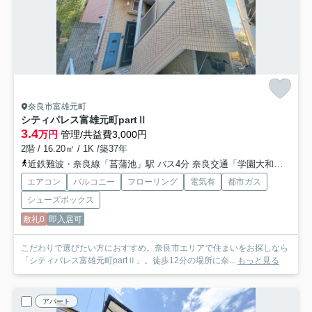
奈良市富雄元町
シティパレス富雄元町partⅡ
3.4
万円
管理/共益費3,000円
2階 / 16.20㎡ / 1K /築37年
近鉄難波・奈良線「菖蒲池」駅 バス4分 奈良交通「学園大和町五丁目」 停歩9分
エアコン
バルコニー
フローリング
電気有
都市ガス
シューズボックス
敷礼0
即入居可
こだわりで選びたい方におすすめ。奈良市エリアで住まいをお探しなら
「シティパレス富雄元町partⅡ」。徒歩12分の場所に奈...
もっと見る
アパート