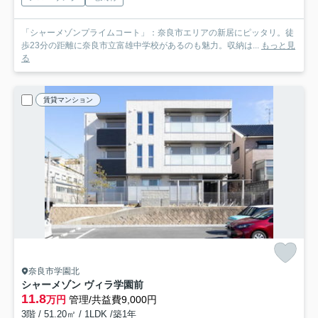
「シャーメゾンプライムコート」：奈良市エリアの新居にピッタリ。徒
歩23分の距離に奈良市立富雄中学校があるのも魅力。収納は...
もっと見
る
賃貸マンション
奈良市学園北
シャーメゾン ヴィラ学園前
11.8
万円
管理/共益費9,000円
3階 / 51.20㎡ / 1LDK /築1年