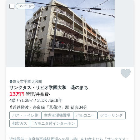
アパート
奈良市学園大和町
サンクタス・リビオ学園大和 花のまち
13
万円
管理/共益費-
4階 / 71.39㎡ / 3LDK /築18年
近鉄難波・奈良線「菖蒲池」駅 徒歩34分
バス・トイレ別
室内洗濯機置場
バルコニー
フローリング
都市ガス
TVモニタ付インターホン
近鉄難波・奈良線富雄駅周辺への引っ越しをお考えなら「サンクタス・