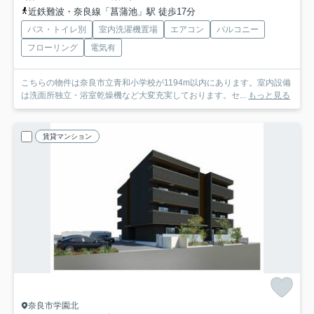
近鉄難波・奈良線「菖蒲池」駅 徒歩17分
バス・トイレ別
室内洗濯機置場
エアコン
バルコニー
フローリング
電気有
こちらの物件は奈良市立青和小学校が1194m以内にあります。室内設備
は洗面所独立・浴室乾燥機など大変充実しております。セ...
もっと見る
賃貸マンション
奈良市学園北