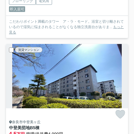
フローリング
電気有
即入居可
こだわりポイント満載のタワー ア・ラ・モード。浴室と切り離されて
いるので湿気に悩まされることがなくなる独立洗面台がありま...
もっと
見る
賃貸マンション
奈良市中登美ヶ丘
中登美団地B5棟
4.5
万円
管理/共益費4,000円