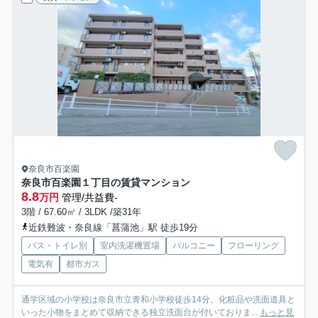
奈良市百楽園
奈良市百楽園１丁目の賃貸マンション
8.8
万円
管理/共益費-
3階 / 67.60㎡ / 3LDK /築31年
近鉄難波・奈良線「菖蒲池」駅 徒歩19分
バス・トイレ別
室内洗濯機置場
バルコニー
フローリング
電気有
都市ガス
通学区域の小学校は奈良市立青和小学校徒歩14分。化粧品や洗面道具と
いった小物をまとめて収納できる独立洗面台が付いておりま...
もっと見