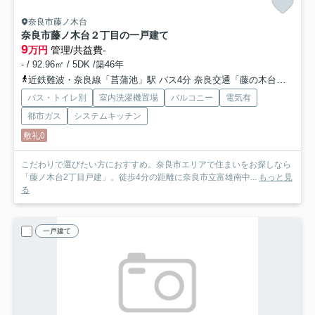
奈良市藤ノ木台
奈良市藤ノ木台２丁目の一戸建て
9
万円
管理/共益費-
- / 92.96㎡ / 5DK /築46年
近鉄難波・奈良線「菖蒲池」駅 バス4分 奈良交通「藤の木台一丁目」 停歩9分
バス・トイレ別
室内洗濯機置場
バルコニー
電気有
都市ガス
システムキッチン
敷礼0
こだわりで選びたい方におすすめ。奈良市エリアで住まいをお探しなら
「藤ノ木台2丁目戸建」。徒歩4分の距離に奈良市立富雄南中...
もっと見
る
一戸建て