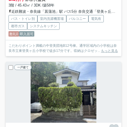
3階 / 45.43㎡ / 3DK /築58年
近鉄難波・奈良線「菖蒲池」駅 バス5分 奈良交通「登美ヶ丘三丁目」 停歩7分
バス・トイレ別
室内洗濯機置場
バルコニー
電気有
都市ガス
システムキッチン
敷礼0
即入居可
こだわりポイント満載の中登美団地B12号棟。通学区域内の小学校は奈
良市立東登美ヶ丘小学校で徒歩17分です。収納はクロゼッ...
もっと見る
一戸建て