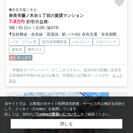
奈良市藤ノ木台
奈良市藤ノ木台１丁目の賃貸マンション
7.8
万円
管理/共益費-
5階 / 65.12㎡ / 2LDK /築47年
近鉄難波・奈良線「菖蒲池」駅 バス4分 奈良交通「奈良国際ゴルフ場前」 停歩4分
バス・トイレ別
室内洗濯機置場
バルコニー
フローリング
電気有
都市ガス
敷0
即入居可
「学園前ガーデンハイツ」のここがイチオシ。徒歩6分の距離に奈良市
立富雄南中学校があるのも魅力。共用部には宅配ボックスが付...
もっと
見る
賃貸マンション
当サイトでは、お客様の当サイト利用状況把握、サービス向上検討を目的と
して、クッキー（Cookie）を使用しています。
詳しくは、当社の
「Cookieの取扱いについて」
をご確認ください。
閉じる