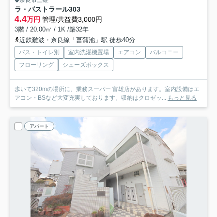
奈良市三碓
ラ・パストラール
303
4.4
万円
管理/共益費3,000円
3階 / 20.00㎡ / 1K /築32年
近鉄難波・奈良線「菖蒲池」駅 徒歩40分
バス・トイレ別
室内洗濯機置場
エアコン
バルコニー
フローリング
シューズボックス
歩いて320mの場所に、業務スーパー 富雄店があります。室内設備はエ
アコン・BSなど大変充実しております。収納はクロゼッ...
もっと見る
アパート