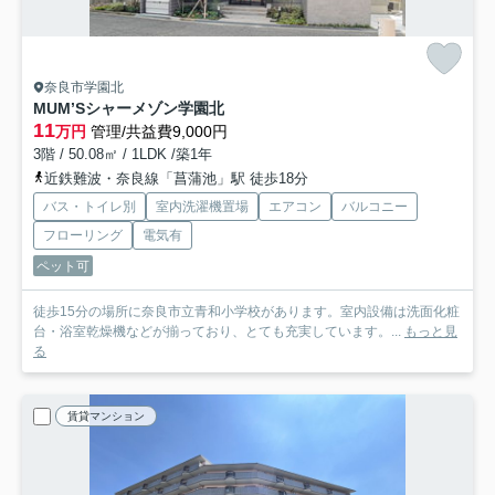
奈良市学園北
MUM’Sシャーメゾン学園北
11
万円
管理/共益費9,000円
3階 / 50.08㎡ / 1LDK /築1年
近鉄難波・奈良線「菖蒲池」駅 徒歩18分
バス・トイレ別
室内洗濯機置場
エアコン
バルコニー
フローリング
電気有
ペット可
徒歩15分の場所に奈良市立青和小学校があります。室内設備は洗面化粧
台・浴室乾燥機などが揃っており、とても充実しています。...
もっと見
る
賃貸マンション