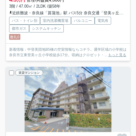
3階 / 47.00㎡ / 2LDK /築58年
近鉄難波・奈良線「菖蒲池」駅 バス5分 奈良交通「登美ヶ丘三丁目」 停歩7分
バス・トイレ別
室内洗濯機置場
バルコニー
電気有
都市ガス
システムキッチン
敷礼0
新着情報：中登美団地B5棟の空室情報ならコチラ。通学区域の小学校は
奈良市立東登美ヶ丘小学校徒歩17分。収納はクロゼット・...
もっと見る
賃貸マンション