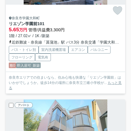
奈良市学園大和町
リエゾン学園前
101
5.65
万円
管理/共益費3,300円
1階 / 27.02㎡ / 1K /新築
近鉄難波・奈良線「菖蒲池」駅 バス3分 奈良交通「学園大和町三丁目」 停歩1分
バス・トイレ別
室内洗濯機置場
エアコン
バルコニー
フローリング
電気有
敷0
即入居可
新築
奈良市エリアでの住まいなら、住み心地も快適な「リエゾン学園前」は
いかがでしょうか。徒歩14分の場所に奈良市立三碓小学校が...
もっと見
る
アパート