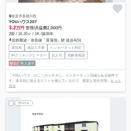
奈良市富雄川西
YOUハウス
207
3.2
万円
管理/共益費2,000円
2階 / 16.20㎡ / 1K /築36年
近鉄難波・奈良線「菖蒲池」駅 徒歩42分
電気有
保証人不要
インターネット対応
IHクッキングヒーター
法人可
高齢者相談
敷礼0
即入居可
「YOUハウス」のここがイチオシ。インターネット回線がある物件で
す。多目的に使えるロフトを備えているので、寝室と居住空間...
もっと
見る
アパート