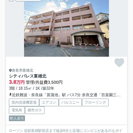
奈良市富雄北
シティパレス富雄北
3.8
万円
管理/共益費3,500円
3階 / 18.15㎡ / 1K /築32年
近鉄難波・奈良線「菖蒲池」駅 バス7分 奈良交通「百楽園三丁目」 停歩10分
室内洗濯機置場
エアコン
バルコニー
フローリング
電気有
都市ガス
即入居可
ローソン 近鉄富雄駅前店まで徒歩6分と近場にコンビニがあるのもポイ