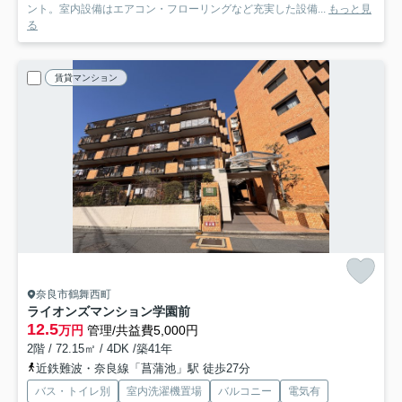
ント。室内設備はエアコン・フローリングなど充実した設備...
もっと見
る
賃貸マンション
奈良市鶴舞西町
ライオンズマンション学園前
12.5
万円
管理/共益費5,000円
2階 / 72.15㎡ / 4DK /築41年
近鉄難波・奈良線「菖蒲池」駅 徒歩27分
バス・トイレ別
室内洗濯機置場
バルコニー
電気有