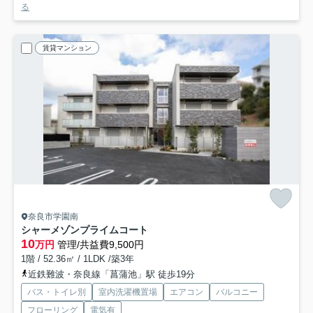
る
賃貸マンション
奈良市学園南
シャーメゾンプライムコート
10
万円
管理/共益費9,500円
1階 / 52.36㎡ / 1LDK /築3年
近鉄難波・奈良線「菖蒲池」駅 徒歩19分
バス・トイレ別
室内洗濯機置場
エアコン
バルコニー
フローリング
電気有