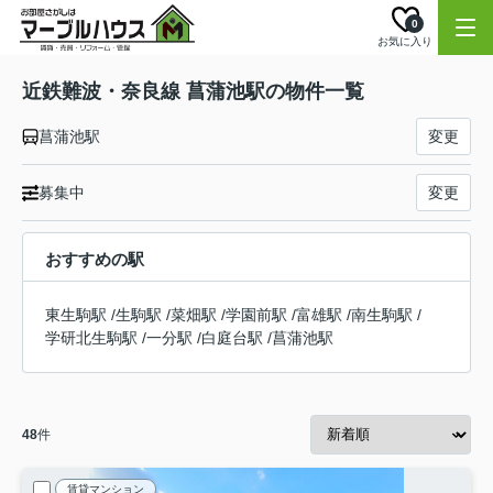
0
お気に入り
近鉄難波・奈良線 菖蒲池駅の物件一覧
菖蒲池駅
変更
募集中
変更
おすすめの駅
東生駒駅
/
生駒駅
/
菜畑駅
/
学園前駅
/
富雄駅
/
南生駒駅
/
学研北生駒駅
/
一分駅
/
白庭台駅
/
菖蒲池駅
48
件
賃貸マンション