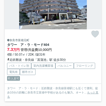
奈良市富雄元町
タワー ア・ラ・モード
404
7.3
万円
管理/共益費10,000円
4階 / 50.07㎡ / 2DK /築31年
近鉄難波・奈良線「菖蒲池」駅 徒歩30分
バス・トイレ別
室内洗濯機置場
バルコニー
フローリング
電気有
都市ガス
即入居可
タワー ア・ラ・モード：近鉄難波・奈良線富雄駅にも近くて便利。徒
歩10分の距離に奈良市立富雄中学校があるのも魅力。オート...
もっと見
る