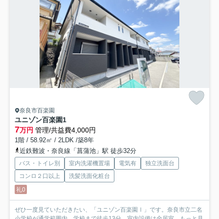
奈良市百楽園
ユニゾン百楽園1
7
万円
管理/共益費4,000円
1階 / 58.92㎡ / 2LDK /築8年
近鉄難波・奈良線「菖蒲池」駅 徒歩32分
バス・トイレ別
室内洗濯機置場
電気有
独立洗面台
コンロ２口以上
洗髪洗面化粧台
礼0
ぜひ一度見ていただきたい、「ユニゾン百楽園Ⅰ」です。奈良市立二名
小学校が通学範囲内、学校まで徒歩13分。室内設備は全居室...
もっと見