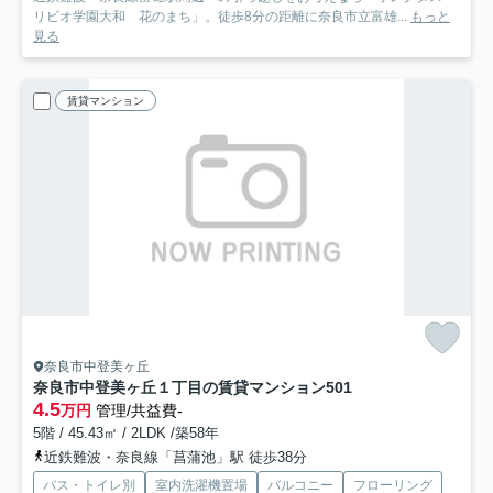
リビオ学園大和 花のまち」。徒歩8分の距離に奈良市立富雄...
もっと
見る
賃貸マンション
奈良市中登美ヶ丘
奈良市中登美ヶ丘１丁目の賃貸マンション
501
4.5
万円
管理/共益費-
5階 / 45.43㎡ / 2LDK /築58年
近鉄難波・奈良線「菖蒲池」駅 徒歩38分
バス・トイレ別
室内洗濯機置場
バルコニー
フローリング