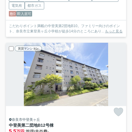
電気有
都市ガス
敷0
即入居可
こだわりポイント満載の中登美第2団地B10。ファミリー向けのポイン
ト、奈良市立東登美ヶ丘小学校が徒歩14分のところにあり...
もっと見る
賃貸マンション
奈良市中登美ヶ丘
中登美第二団地B12号棟
5.5
万円
管理/共益費-