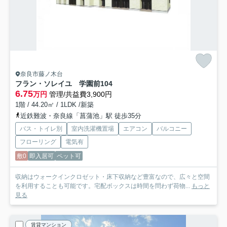
奈良市藤ノ木台
フラン・ソレイユ 学園前
104
6.75
万円
管理/共益費3,900円
1階 / 44.20㎡ / 1LDK /新築
近鉄難波・奈良線「菖蒲池」駅 徒歩35分
バス・トイレ別
室内洗濯機置場
エアコン
バルコニー
フローリング
電気有
敷0
即入居可
ペット可
収納はウォークインクロゼット・床下収納など豊富なので、広々と空間
を利用することも可能です。宅配ボックスは時間を問わず荷物...
もっと
見る
賃貸マンション