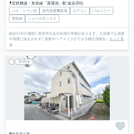
近鉄難波・奈良線「菖蒲池」駅 徒歩20分
バス・トイレ別
室内洗濯機置場
エアコン
バルコニー
電気有
シューズボックス
徒歩17分の場所に奈良市立あやめ池小学校があります。入浴後でも温度
や湿度に悩まされずに化粧やヘアメイクができる独立洗面台...
もっと見
る
アパート