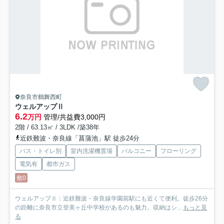
奈良市鶴舞西町
ウェルアップⅡ
6.2
万円
管理/共益費3,000円
2階 / 63.13㎡ / 3LDK /築38年
近鉄難波・奈良線「菖蒲池」駅 徒歩24分
バス・トイレ別
室内洗濯機置場
バルコニー
フローリング
電気有
都市ガス
敷0
ウェルアップⅡ：近鉄難波・奈良線学園前駅にも近くて便利。徒歩26分
の距離に奈良市立登美ヶ丘中学校があるのも魅力。収納はシ...
もっと見
る