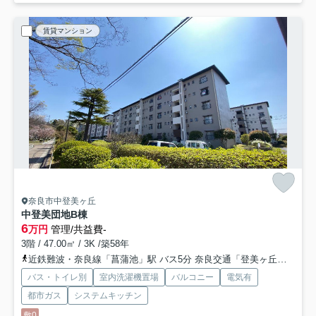
賃貸マンション
奈良市中登美ヶ丘
中登美団地B棟
6
万円
管理/共益費-
3階 / 47.00㎡ / 3K /築58年
近鉄難波・奈良線「菖蒲池」駅 バス5分 奈良交通「登美ヶ丘三丁目」 停歩7分
バス・トイレ別
室内洗濯機置場
バルコニー
電気有
都市ガス
システムキッチン
敷0