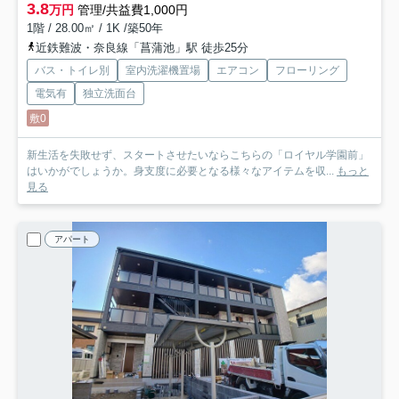
3.8
万円
管理/共益費1,000円
1階 / 28.00㎡ / 1K /築50年
近鉄難波・奈良線「菖蒲池」駅 徒歩25分
バス・トイレ別
室内洗濯機置場
エアコン
フローリング
電気有
独立洗面台
敷0
新生活を失敗せず、スタートさせたいならこちらの「ロイヤル学園前」
はいかがでしょうか。身支度に必要となる様々なアイテムを収...
もっと
見る
アパート