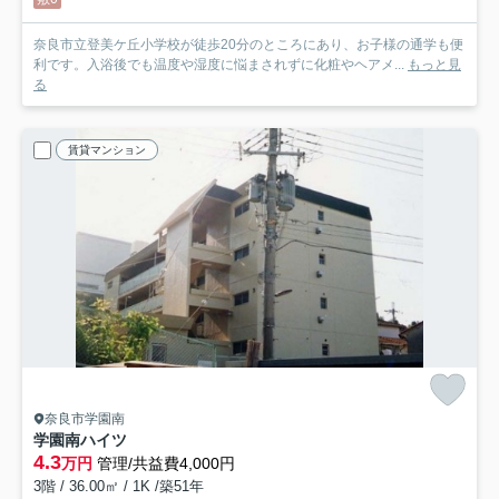
奈良市立登美ケ丘小学校が徒歩20分のところにあり、お子様の通学も便
利です。入浴後でも温度や湿度に悩まされずに化粧やヘアメ...
もっと見
る
賃貸マンション
奈良市学園南
学園南ハイツ
4.3
万円
管理/共益費4,000円
3階 / 36.00㎡ / 1K /築51年