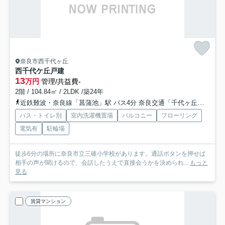
奈良市西千代ヶ丘
西千代ケ丘戸建
13
万円
管理/共益費-
2階 / 104.84㎡ / 2LDK /築24年
近鉄難波・奈良線「菖蒲池」駅 バス4分 奈良交通「千代ヶ丘一丁目（奈良県）」 停歩14分
バス・トイレ別
室内洗濯機置場
バルコニー
フローリング
電気有
駐輪場
徒歩6分の場所に奈良市立三碓小学校があります。通話ボタンを押せば
相手の声が聞けるので、会話したうえで直接会うかを決められ...
もっと
見る
賃貸マンション