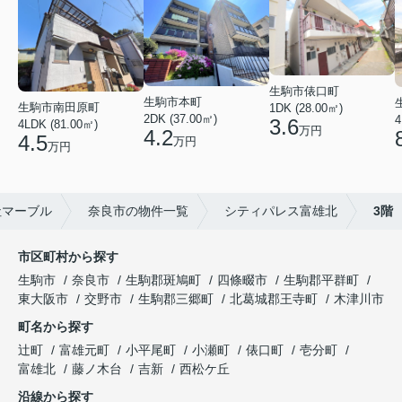
生駒市俵口町
生駒市本町
生駒市南田原町
1DK (28.00㎡)
2DK (37.00㎡)
4
3.6
4LDK (81.00㎡)
万円
4.2
4.5
万円
万円
社マーブル
奈良市の物件一覧
シティパレス富雄北
3階
市区町村から探す
生駒市
奈良市
生駒郡斑鳩町
四條畷市
生駒郡平群町
東大阪市
交野市
生駒郡三郷町
北葛城郡王寺町
木津川市
町名から探す
辻町
富雄元町
小平尾町
小瀬町
俵口町
壱分町
富雄北
藤ノ木台
吉新
西松ケ丘
沿線から探す