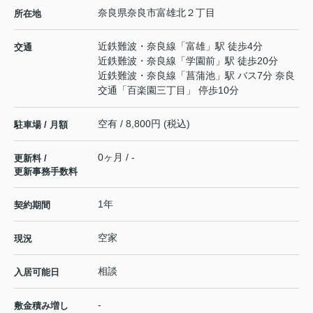
奈良県
奈良市
富雄北
２丁目
所在地
近鉄難波・奈良線
「
富雄
」駅 徒歩4分
交通
近鉄難波・奈良線
「
学園前
」駅 徒歩20分
近鉄難波・奈良線
「
菖蒲池
」駅 バス7分 奈良
交通「百楽園三丁目」 停歩10分
空有 / 8,800円 (税込)
駐車場 / 月額
0ヶ月 / -
更新料 /
更新事務手数料
1年
契約期間
空家
現況
相談
入居可能日
-
敷金積み増し