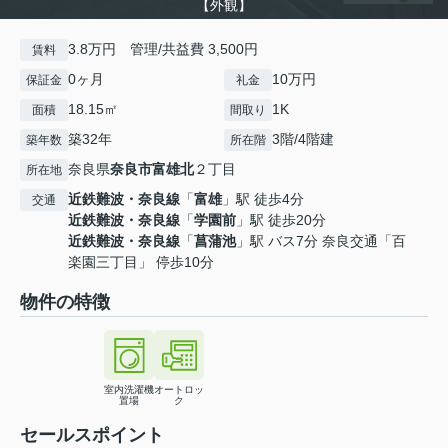
【外観】
3.8万円 管理/共益費 3,500円
賃料
0ヶ月
10万円
保証金
礼金
18.15㎡
1K
面積
間取り
築32年
3階/4階建
築年数
所在階
奈良県
奈良市
富雄北
２丁目
所在地
近鉄難波・奈良線
「
富雄
」駅 徒歩4分
交通
近鉄難波・奈良線
「
学園前
」駅 徒歩20分
近鉄難波・奈良線
「
菖蒲池
」駅 バス7分 奈良交通「百
楽園三丁目」 停歩10分
物件の特徴
室内洗濯機
オートロッ
置場
ク
セールスポイント