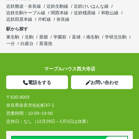
近鉄難波・奈良線
近鉄生駒線
近鉄けいはんな線
近鉄生駒ケーブル線
関西本線
近鉄橿原線
和歌山線
近鉄田原本線
片町線
奈良線
駅から探す
東生駒
生駒
菜畑
学園前
富雄
南生駒
学研北生駒
一分
白庭台
菖蒲池
マーブルハウス西大寺店
電話をする
お問い合わせ
〒630-8003
奈良県奈良市佐紀町47-1
営業時間：
10:00~19:00
定休日：
なし（12月29日～1月3日は休業）