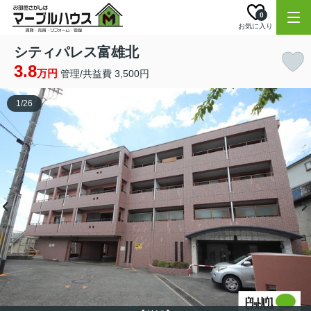
0
お気に入り
シティパレス富雄北
3.8
万円
管理/共益費 3,500円
1
/
26