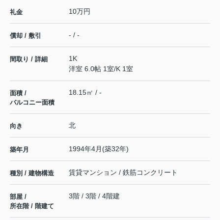
10万円
礼金
- / -
償却 / 敷引
1K
間取り / 詳細
洋室 6.0帖 1室
/
K 1室
18.15㎡ / -
面積 /
バルコニー面積
北
向き
1994年4月(築32年)
築年月
賃貸マンション / 鉄筋コンクリート
種別 / 建物構造
3階 / 3階 / 4階建
部屋 /
所在階 / 階建て