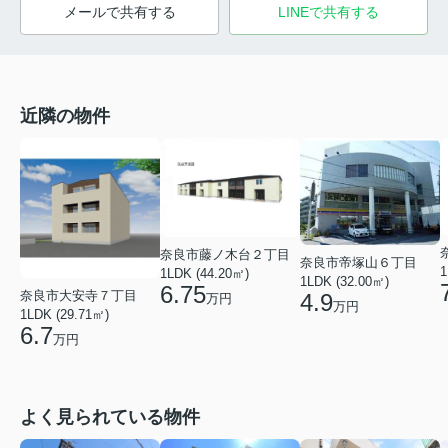
メールで共有する
LINEで共有する
近隣の物件
奈良市藤ノ木台２丁目
奈良市帝塚山６丁目
1
1LDK (44.20㎡)
1LDK (32.00㎡)
6.75
奈良市大安寺７丁目
4.9
万円
万円
1LDK (29.71㎡)
6.7
万円
よく見られている物件