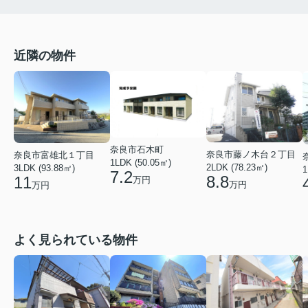
近隣の物件
奈良市石木町
奈良市藤ノ木台２丁目
奈良市富雄北１丁目
1LDK (50.05㎡)
2LDK (78.23㎡)
3LDK (93.88㎡)
1
7.2
8.8
11
万円
万円
万円
よく見られている物件