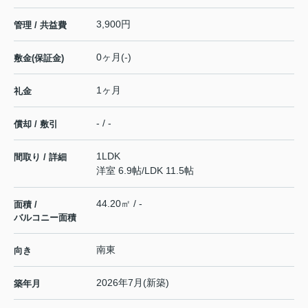
3,900円
管理 / 共益費
0ヶ月(-)
敷金(保証金)
1ヶ月
礼金
- / -
償却 / 敷引
1LDK
間取り / 詳細
洋室 6.9帖
/
LDK 11.5帖
44.20㎡ / -
面積 /
バルコニー面積
南東
向き
2026年7月(新築)
築年月