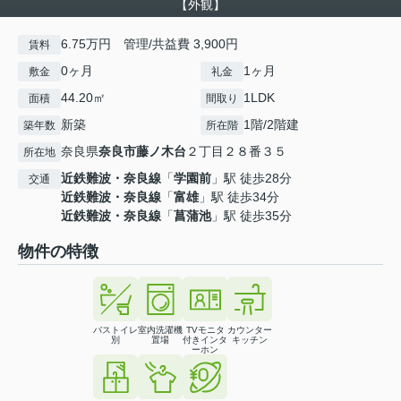
【外観】
6.75万円 管理/共益費 3,900円
賃料
0ヶ月
1ヶ月
敷金
礼金
44.20㎡
1LDK
面積
間取り
新築
1階/2階建
築年数
所在階
奈良県
奈良市
藤ノ木台
２丁目２８番３５
所在地
近鉄難波・奈良線
「
学園前
」駅 徒歩28分
交通
近鉄難波・奈良線
「
富雄
」駅 徒歩34分
近鉄難波・奈良線
「
菖蒲池
」駅 徒歩35分
物件の特徴
バストイレ
室内洗濯機
TVモニタ
カウンター
別
置場
付きインタ
キッチン
ーホン