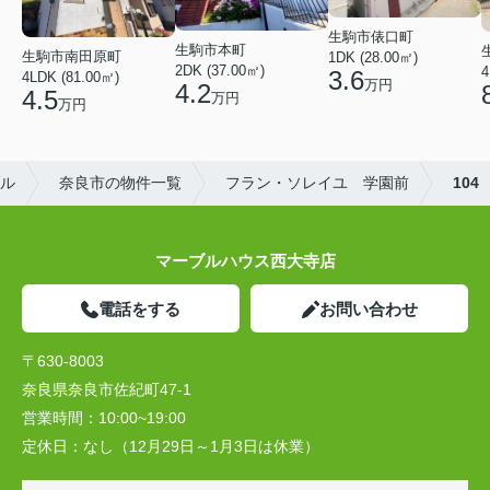
生駒市俵口町
生駒市本町
生駒市南田原町
1DK (28.00㎡)
2DK (37.00㎡)
4
3.6
4LDK (81.00㎡)
万円
4.2
4.5
万円
万円
ル
奈良市の物件一覧
フラン・ソレイユ 学園前
104
マーブルハウス西大寺店
電話をする
お問い合わせ
〒630-8003
奈良県奈良市佐紀町47-1
営業時間：
10:00~19:00
定休日：
なし（12月29日～1月3日は休業）