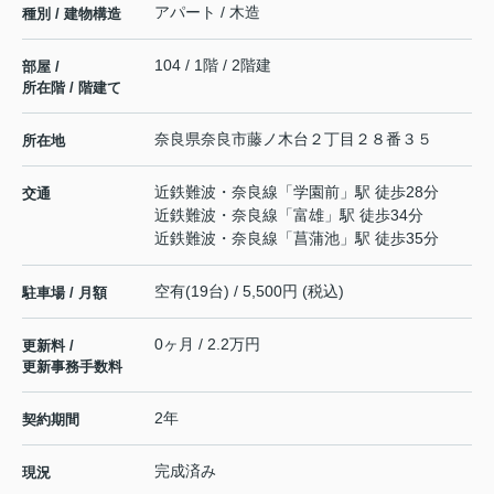
アパート / 木造
種別 / 建物構造
104 / 1階 / 2階建
部屋 /
所在階 / 階建て
奈良県
奈良市
藤ノ木台
２丁目２８番３５
所在地
近鉄難波・奈良線
「
学園前
」駅 徒歩28分
交通
近鉄難波・奈良線
「
富雄
」駅 徒歩34分
近鉄難波・奈良線
「
菖蒲池
」駅 徒歩35分
空有(19台) / 5,500円 (税込)
駐車場 / 月額
0ヶ月 / 2.2万円
更新料 /
更新事務手数料
2年
契約期間
完成済み
現況