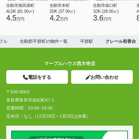
生駒市南田原町
生駒市本町
生駒市俵口町
4LDK (81.00㎡)
2DK (37.00㎡)
1DK (28.00㎡)
4
4.5
4.2
3.6
万円
万円
万円
ブル
生駒郡平群町の物件一覧
平群駅
クレール初香台
マーブルハウス西大寺店
電話をする
お問い合わせ
〒630-8003
奈良県奈良市佐紀町47-1
営業時間：
10:00~19:00
定休日：
なし（12月29日～1月3日は休業）