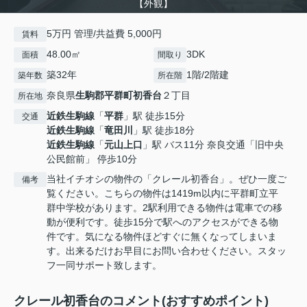
【外観】
5万円 管理/共益費 5,000円
賃料
48.00㎡
3DK
面積
間取り
築32年
1階/2階建
築年数
所在階
奈良県
生駒郡平群町
初香台
２丁目
所在地
近鉄生駒線
「
平群
」駅 徒歩15分
交通
近鉄生駒線
「
竜田川
」駅 徒歩18分
近鉄生駒線
「
元山上口
」駅 バス11分 奈良交通「旧中央
公民館前」 停歩10分
当社イチオシの物件の「クレール初香台」。ぜひ一度ご
備考
覧ください。こちらの物件は1419m以内に平群町立平
群中学校があります。2駅利用できる物件は電車での移
動が便利です。徒歩15分で駅へのアクセスができる物
件です。気になる物件ほどすぐに無くなってしまいま
す。出来るだけお早目にお問い合わせください。スタッ
フ一同サポート致します。
クレール初香台のコメント(おすすめポイント)