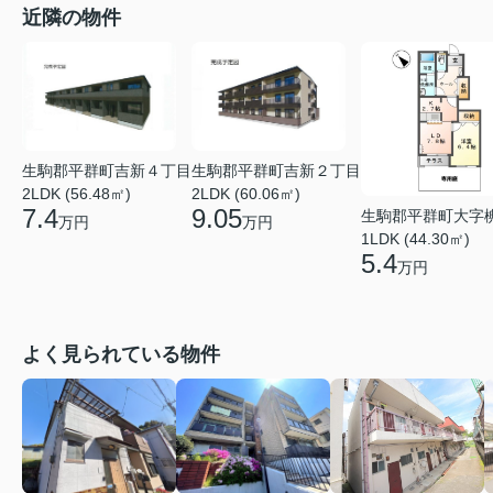
近隣の物件
生駒郡平群町吉新４丁目
生駒郡平群町吉新２丁目
2LDK (56.48㎡)
2LDK (60.06㎡)
7.4
9.05
生駒郡平群町大字
万円
万円
1LDK (44.30㎡)
5.4
万円
よく見られている物件