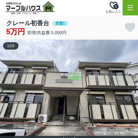
0
お気に入り
クレール初香台
空室1
5万円
管理/共益費 5,000円
1
/
29