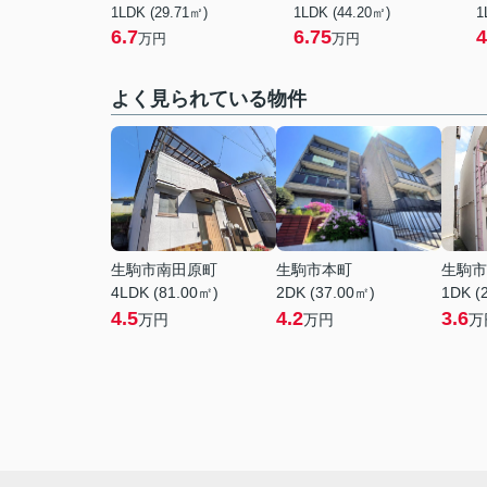
1LDK (29.71㎡)
1LDK (44.20㎡)
1
6.7
6.75
4
万円
万円
よく見られている物件
生駒市南田原町
生駒市本町
生駒市
4LDK (81.00㎡)
2DK (37.00㎡)
1DK (
4.5
4.2
3.6
万円
万円
万