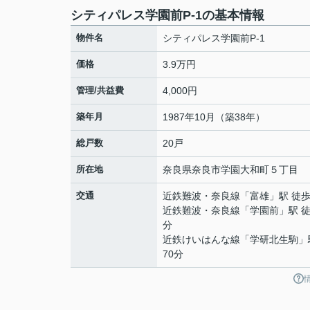
シティパレス学園前P-1の基本情報
物件名
シティパレス学園前P-1
価格
3.9万円
管理/共益費
4,000円
築年月
1987年10月（築38年）
総戸数
20戸
所在地
奈良県
奈良市
学園大和町
５丁目
交通
近鉄難波・奈良線
「
富雄
」駅 徒歩
近鉄難波・奈良線
「
学園前
」駅 徒
分
近鉄けいはんな線
「
学研北生駒
」
70分