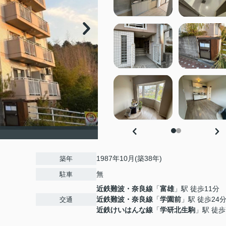
1987年10月(築38年)
築年
無
駐車
近鉄難波・奈良線
「
富雄
」駅 徒歩11分
近鉄難波・奈良線
「
学園前
」駅 徒歩24
交通
近鉄けいはんな線
「
学研北生駒
」駅 徒歩