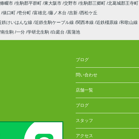
條畷市
生駒郡平群町
東大阪市
交野市
生駒郡三郷町
北葛城郡王寺町
町
俵口町
壱分町
富雄北
藤ノ木台
吉新
西松ケ丘
近鉄けいはんな線
近鉄生駒ケーブル線
関西本線
近鉄橿原線
和歌山線
南生駒
一分
学研北生駒
白庭台
菖蒲池
ブログ
問い合わせ
店舗一覧
ブログ
スタッフ
アクセス