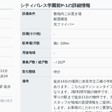
シティパレス学園前P-1の詳細情報
設備条件
敷地内ごみ置き場
耐震構造
光ファイバー
設備(その他)
-
駐車場/月額
無/- 100m
用途地域
-
募集戸数 / 総戸数
- / 20戸
11分
取引態様
仲介
歩24
備考
徒歩14分の場所に奈良市立三碓小学
駅 徒歩
あります。こちらはマンションタイ
なります。2駅利用可能の物件です。
寄りの駅まで徒歩11分の物件です。
情報の見方
スタッフが地域の賃貸情報をご提供
します。お客様のこだわりやご要望