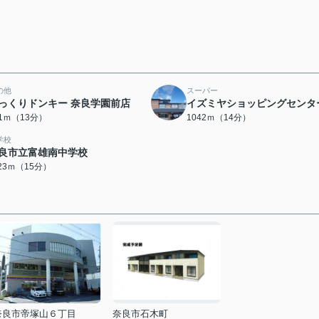
の他
スーパー
っくりドンキー 奈良学園前店
イズミヤショッピングセンタ
71ｍ（13分）
1042ｍ（14分）
学校
良市立富雄南中学校
123ｍ（15分）
奈良市帝塚山６丁目
奈良市石木町