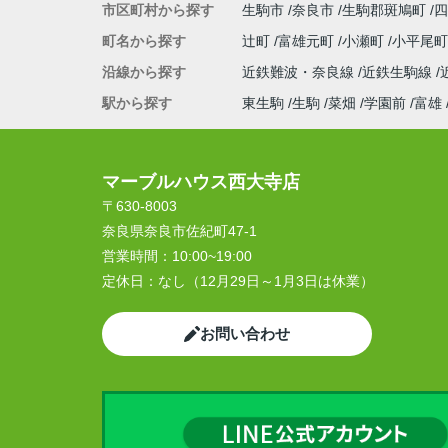
市区町村から探す
生駒市
奈良市
生駒郡斑鳩町
四
町名から探す
辻町
富雄元町
小瀬町
小平尾
沿線から探す
近鉄難波・奈良線
近鉄生駒線
駅から探す
東生駒
生駒
菜畑
学園前
富雄
マーブルハウス西大寺店
〒630-8003
奈良県奈良市佐紀町47-1
営業時間：
10:00~19:00
定休日：
なし（12月29日～1月3日は休業）
お問い合わせ