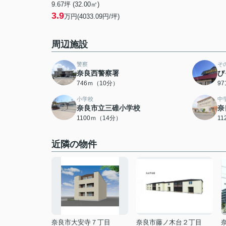
9.67坪 (32.00㎡)
3.9
万円(4033.09円/坪)
周辺施設
警察
そ
奈良西警察署
び
746ｍ（10分）
9
小学校
中
奈良市立三碓小学校
奈
1100ｍ（14分）
1
近隣の物件
奈良市大安寺７丁目
奈良市藤ノ木台２丁目