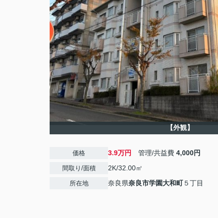
【外観】
3.9万円
管理/共益費
4,000円
価格
2K/32.00㎡
間取り/面積
奈良県
奈良市
学園大和町
５丁目
所在地