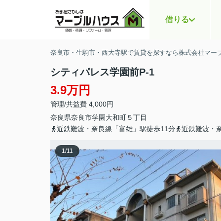
借りる
奈良市・生駒市・西大寺駅で賃貸を探すなら株式会社マー
シティパレス学園前P-1
3.9万円
管理/共益費 4,000円
奈良県
奈良市
学園大和町
５丁目
近鉄難波・奈良線「富雄」駅徒歩11分
近鉄難波・
1
/
11