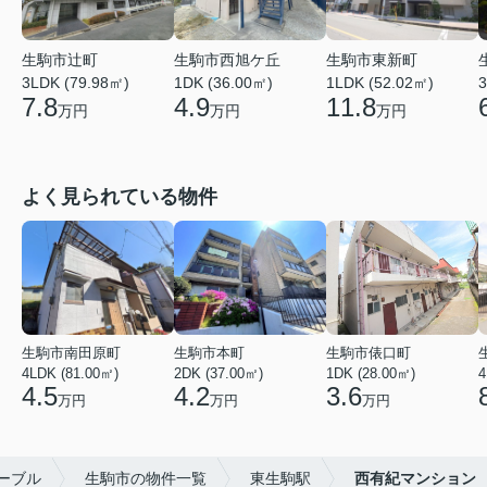
生駒市辻町
生駒市西旭ケ丘
生駒市東新町
3LDK (79.98㎡)
1DK (36.00㎡)
1LDK (52.02㎡)
3
7.8
4.9
11.8
万円
万円
万円
よく見られている物件
生駒市南田原町
生駒市本町
生駒市俵口町
4LDK (81.00㎡)
2DK (37.00㎡)
1DK (28.00㎡)
4
4.5
4.2
3.6
万円
万円
万円
ーブル
生駒市の物件一覧
東生駒駅
西有紀マンション