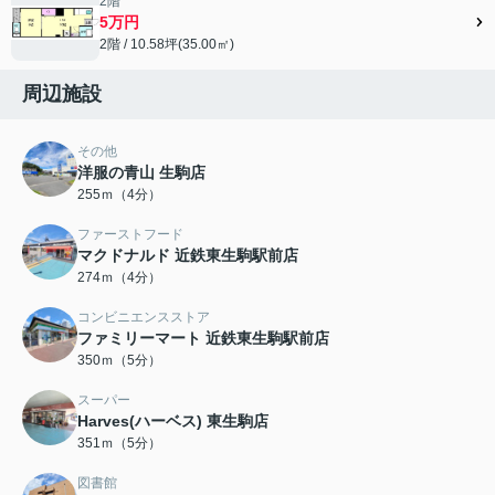
2階
5万円
2階 / 10.58坪(35.00㎡)
周辺施設
その他
洋服の青山 生駒店
255ｍ（4分）
ファーストフード
マクドナルド 近鉄東生駒駅前店
274ｍ（4分）
コンビニエンスストア
ファミリーマート 近鉄東生駒駅前店
350ｍ（5分）
スーパー
Harves(ハーベス) 東生駒店
351ｍ（5分）
図書館