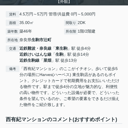
【外観】
4.5万円～5万円 管理/共益費 0円～5,000円
賃料
35.00㎡
2DK
面積
間取り
築46年
1階/2階建
築年数
所在階
奈良県
生駒市
辻町
所在地
近鉄難波・奈良線
「
東生駒
」駅 徒歩4分
交通
近鉄けいはんな線
「
生駒
」駅 徒歩14分
近鉄生駒線
「
菜畑
」駅 徒歩13分
「西有紀マンション」のここがイチオシ。歩いて徒歩5
備考
分の場所にHarves(ハーベス) 東生駒店があるのもポイ
ント。クレジットカードで初期費用をお支払いいただけ
る物件です。駅まで徒歩4分の立地が魅力的な、利便性
の高い物件です。どういった設備が必要で、どういった
条件を望んでいるのか。ご希望の要素をできるだけ揃え
た物件をご紹介致します。
西有紀マンションのコメント(おすすめポイント)