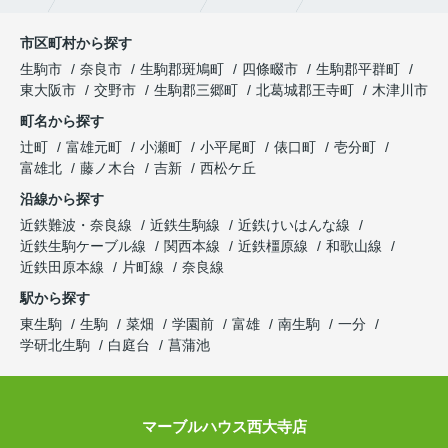
市区町村から探す
生駒市
奈良市
生駒郡斑鳩町
四條畷市
生駒郡平群町
東大阪市
交野市
生駒郡三郷町
北葛城郡王寺町
木津川市
町名から探す
辻町
富雄元町
小瀬町
小平尾町
俵口町
壱分町
富雄北
藤ノ木台
吉新
西松ケ丘
沿線から探す
近鉄難波・奈良線
近鉄生駒線
近鉄けいはんな線
近鉄生駒ケーブル線
関西本線
近鉄橿原線
和歌山線
近鉄田原本線
片町線
奈良線
駅から探す
東生駒
生駒
菜畑
学園前
富雄
南生駒
一分
学研北生駒
白庭台
菖蒲池
マーブルハウス西大寺店