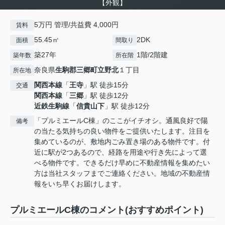
【外観】
5万円 管理/共益費 4,000円
賃料
55.45㎡
2DK
面積
間取り
築27年
1階/2階建
築年数
所在階
奈良県
生駒郡三郷町
立野北
１丁目
所在地
関西本線
「
王寺
」駅 徒歩15分
交通
関西本線
「
三郷
」駅 徒歩12分
近鉄生駒線
「
信貴山下
」駅 徒歩12分
「プルミエールC棟」のここがイチオシ。通風良好で陽
備考
の当たる気持ちの良い物件をご提供いたします。注目を
集めているのが、敷地内ごみ置き場のある物件です。付
近に駅が2つあるので、経路を用途や行き先によって選
べる物件です。できるだけ早めに不動産情報を集めたい
方は当社スタッフまでご連絡ください。地域の不動産情
報をいち早くお届けします。
プルミエールC棟のコメント(おすすめポイント)