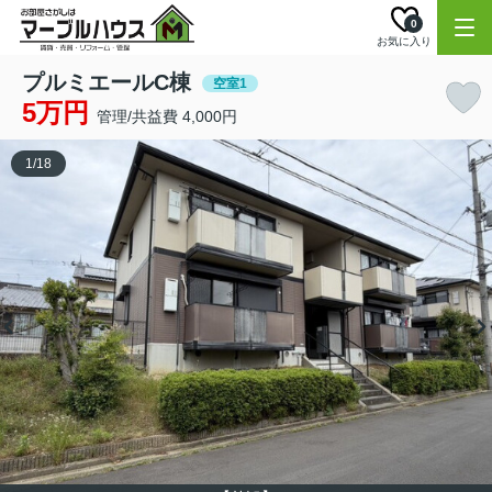
0
お気に入り
プルミエールC棟
空室1
5万円
管理/共益費 4,000円
1
/
18