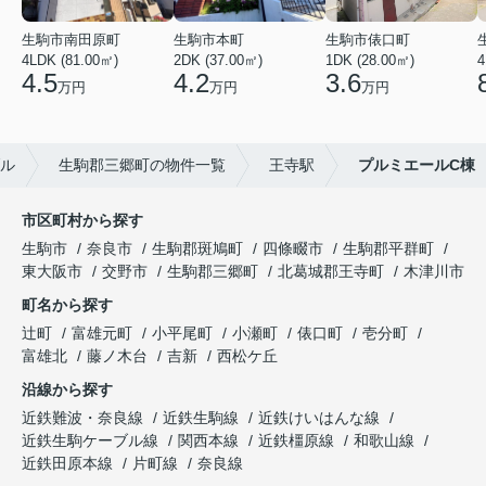
生駒市南田原町
生駒市本町
生駒市俵口町
4LDK (81.00㎡)
2DK (37.00㎡)
1DK (28.00㎡)
4
4.5
4.2
3.6
万円
万円
万円
ル
生駒郡三郷町の物件一覧
王寺駅
プルミエールC棟
市区町村から探す
生駒市
奈良市
生駒郡斑鳩町
四條畷市
生駒郡平群町
東大阪市
交野市
生駒郡三郷町
北葛城郡王寺町
木津川市
町名から探す
辻町
富雄元町
小平尾町
小瀬町
俵口町
壱分町
富雄北
藤ノ木台
吉新
西松ケ丘
沿線から探す
近鉄難波・奈良線
近鉄生駒線
近鉄けいはんな線
近鉄生駒ケーブル線
関西本線
近鉄橿原線
和歌山線
近鉄田原本線
片町線
奈良線