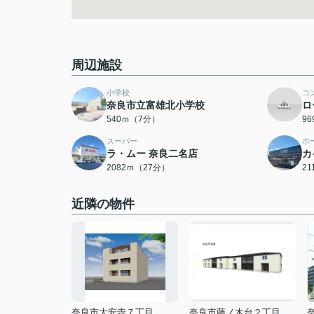
周辺施設
小学校
コ
奈良市立富雄北小学校
ロ
540ｍ（7分）
9
スーパー
ホ
ラ・ムー 奈良二名店
カ
2082ｍ（27分）
2
近隣の物件
奈良市大安寺７丁目
奈良市藤ノ木台２丁目