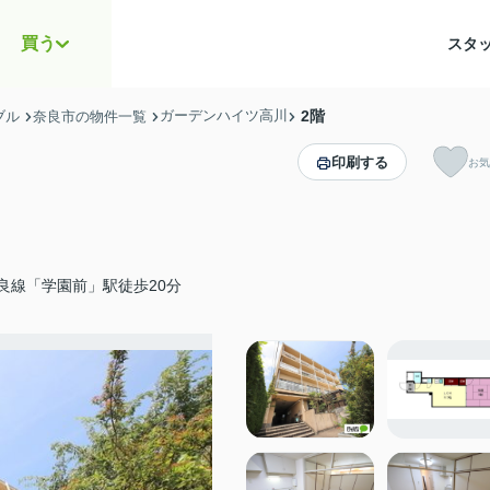
買う
スタ
ガーデンハイツ高川
2階
ブル
奈良市の物件一覧
印刷する
お気
良線「学園前」駅徒歩20分