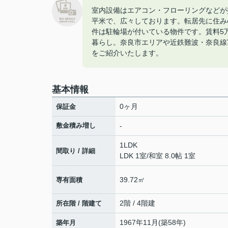
室内設備はエアコン・フローリングなどが揃
平米で、広々しております。転居先に住み
件は駐輪場が付いている物件です。賃料5
暮らし。奈良市エリアや近鉄難波・奈良線
をご紹介いたします。
基本情報
0ヶ月
保証金
敷金積み増し
-
1LDK
間取り / 詳細
LDK 1室
/
和室 8.0帖 1室
39.72㎡
専有面積
2階 / 4階建
所在階 / 階建て
1967年11月(築58年)
築年月