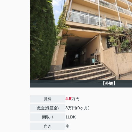
【外観】
4.5
万円
賃料
8万円(0ヶ月)
敷金(保証金)
1LDK
間取り
南
向き