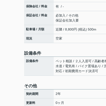
保険会社 / 料金
有 / -
保証会社 / 料金
必加入 / その他
保証会社加入要
駐車場 / 月額
近隣 / 8,800円 (税込) 500m
空家
現況
設備条件
設備条件
ペット相談 / ２人入居可 / 高齢者相
水道 / 電気有 / バイク置場あり /
対応 / 初期費用カード決済可
その他
2年
契約期間
0ヶ月
更新料