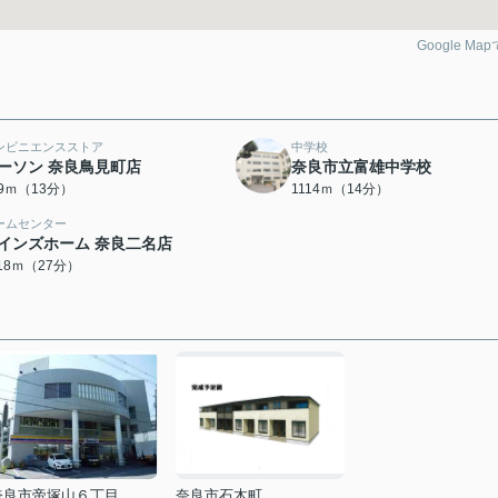
Google Ma
ンビニエンスストア
中学校
ーソン 奈良鳥見町店
奈良市立富雄中学校
69ｍ（13分）
1114ｍ（14分）
ームセンター
インズホーム 奈良二名店
118ｍ（27分）
奈良市帝塚山６丁目
奈良市石木町