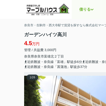
借りる
奈良市・生駒市・西大寺駅で賃貸を探すなら株式会社マー
ガーデンハイツ高川
4.5
万円
管理 / 共益費 3,000円
奈良県
奈良市
富雄北
２丁目
近鉄難波・奈良線「富雄」駅徒歩6分
近鉄難波・奈
近鉄難波・奈良線「菖蒲池」駅徒歩37分
1
/
26