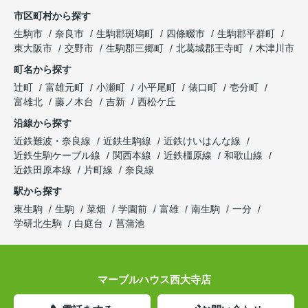
市区町村から探す
生駒市
奈良市
生駒郡斑鳩町
四條畷市
生駒郡平群町
東大阪市
交野市
生駒郡三郷町
北葛城郡王寺町
木津川市
町名から探す
辻町
富雄元町
小瀬町
小平尾町
俵口町
壱分町
富雄北
藤ノ木台
吉新
西松ケ丘
沿線から探す
近鉄難波・奈良線
近鉄生駒線
近鉄けいはんな線
近鉄生駒ケーブル線
関西本線
近鉄橿原線
和歌山線
近鉄田原本線
片町線
奈良線
駅から探す
東生駒
生駒
菜畑
学園前
富雄
南生駒
一分
学研北生駒
白庭台
菖蒲池
マーブルハウス西大寺店