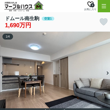
0
お気に入り
ドムール南生駒
空室1
1,690万円
1
/
4