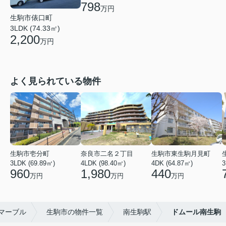
798
万円
生駒市俵口町
3LDK (74.33㎡)
2,200
万円
よく見られている物件
生駒市壱分町
奈良市二名２丁目
生駒市東生駒月見町
3LDK (69.89㎡)
4LDK (98.40㎡)
4DK (64.87㎡)
960
1,980
440
万円
万円
万円
マーブル
生駒市の物件一覧
南生駒駅
ドムール南生駒