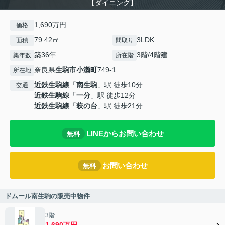
【ダイニング】
1,690万円
価格
79.42㎡
3LDK
面積
間取り
築36年
3階/4階建
築年数
所在階
奈良県
生駒市
小瀬町
749-1
所在地
近鉄生駒線
「
南生駒
」駅 徒歩10分
交通
近鉄生駒線
「
一分
」駅 徒歩12分
近鉄生駒線
「
萩の台
」駅 徒歩21分
LINEからお問い合わせ
無料
お問い合わせ
無料
ドムール南生駒の販売中物件
3階
1,690万円