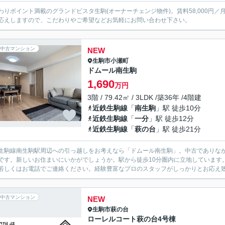
わりポイント満載のグランドビスタ生駒(オーナーチェンジ物件)。賃料58,000円／
応えしますので、こだわりやご希望などお気軽にお問い合わせ下さい。
中古マンション
NEW
生駒市
小瀬町
ドムール南生駒
1,690
万円
3階 / 79.42㎡ / 3LDK /築36年 /4階建
近鉄生駒線
「
南生駒
」駅 徒歩10分
近鉄生駒線
「
一分
」駅 徒歩12分
近鉄生駒線
「
萩の台
」駅 徒歩21分
生駒線南生駒駅周辺への引っ越しをお考えなら「ドムール南生駒」。中古でありなが
です。新しいお住まいにいかがでしょうか。駅から徒歩10分圏内に立地しています
若しくはお電話でご連絡ください。経験豊富なプロのスタッフがしっかりとお応え
中古マンション
NEW
生駒市
萩の台
ローレルコート萩の台4号棟