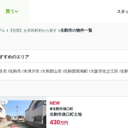
買う
スタ
生駒市の物件一覧
ブル
【売買】を市区町村から探す
すすめのエリア
良市
/
生駒市
/
木津川市
/
大和郡山市
/
生駒郡斑鳩町
/
大阪市住之江区
/
生
売地
NEW
生駒市
俵口町
生駒市俵口町土地
430
万円