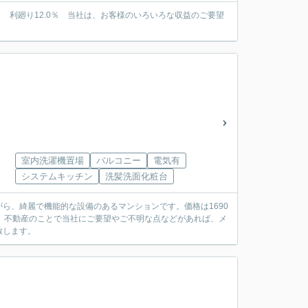
月 利廻り12.0％ 当社は、お客様のいろいろな収益のご要望
室内洗濯機置場
バルコニー
電気有
システムキッチン
洗髪洗面化粧台
ら、綺麗で機能的な設備のあるマンションです。価格は1690
。不動産のことで当社にご要望やご不明な点などがあれば、メ
致します。