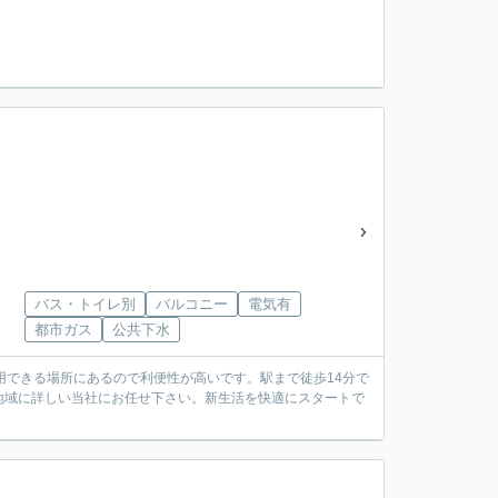
バス・トイレ別
バルコニー
電気有
都市ガス
公共下水
用できる場所にあるので利便性が高いです。駅まで徒歩14分で
地域に詳しい当社にお任せ下さい。新生活を快適にスタートで