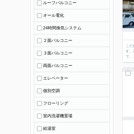
ルーフバルコニー
オール電化
24時間換気システム
２面バルコニー
こだ
す。
３面バルコニー
で、
両面バルコニー
エレベーター
個別空調
フローリング
室内洗濯機置場
給湯室