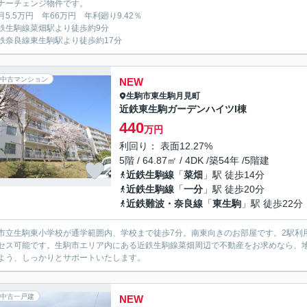
ナーチェンジ物件です。
月5.5万円 年66万円 年利廻り9.42％
生駒線菜畑駅より徒歩約9分
奈良線東生駒駅より徒歩約17分
中古マンション
NEW
生駒市
東生駒月見町
近鉄東生駒ガーデンハイツI棟
440
万円
利回り： 表面12.27%
5階 / 64.87㎡ / 4DK /築54年 /5階建
近鉄生駒線
「
菜畑
」駅 徒歩14分
近鉄生駒線
「
一分
」駅 徒歩20分
近鉄難波・奈良線
「
東生駒
」駅 徒歩22分
市立生駒東小学校が通学範囲内、学校まで徒歩7分。南東向きのお部屋です。2駅利
セス可能です。生駒市エリア内にある近鉄生駒線菜畑周辺で不動産をお求めなら、
よう、しっかりとサポートいたします。
中古一戸建
NEW