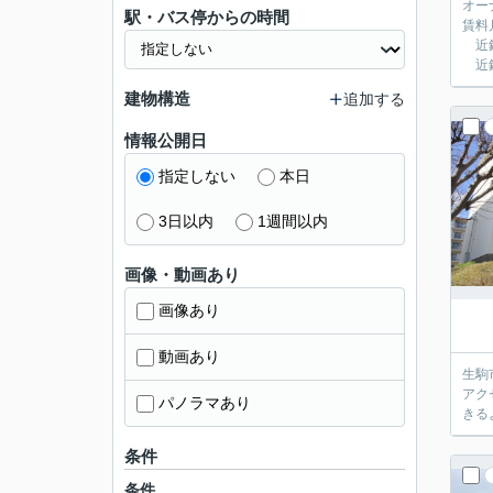
オー
駅・バス停からの時間
賃料
近鉄
近鉄
建物構造
追加する
情報公開日
指定しない
本日
3日以内
1週間以内
画像・動画あり
画像あり
動画あり
生駒
アク
パノラマあり
きる
条件
条件