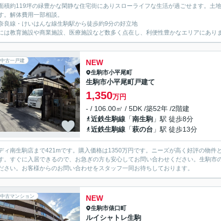
面積約119坪の緑豊かな閑静な住宅街にありスローライフな生活が過ごせます。土
す。解体費用一部相談。
奈良線・けいはんな線生駒駅から徒歩約9分の好立地
には教育施設や商業施設、医療施設など数多く点在し、利便性豊かなエリアにあり
中古一戸建
NEW
生駒市
小平尾町
生駒市小平尾町戸建て
1,350
万円
- / 106.00㎡ / 5DK /築52年 /2階建
近鉄生駒線
「
南生駒
」駅 徒歩8分
近鉄生駒線
「
萩の台
」駅 徒歩13分
ディ南生駒店まで421mです。購入価格は1350万円です。ニーズが高く好評の物件
す。すぐに入居できるので、お急ぎの方も安心してお問い合わせください。生駒市
ださい。お客様からのお問い合わせをスタッフ一同お待ちしております。
中古マンション
NEW
生駒市
俵口町
ルイシャトレ生駒