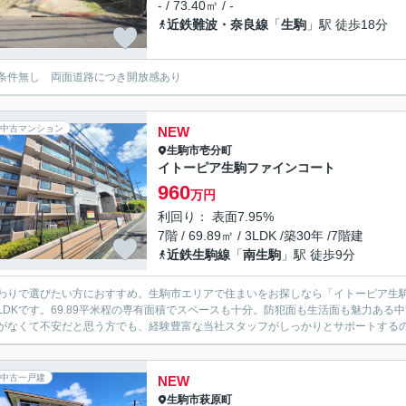
- / 73.40㎡ / -
近鉄難波・奈良線
「
生駒
」駅 徒歩18分
条件無し 両面道路につき開放感あり
中古マンション
NEW
生駒市
壱分町
イトーピア生駒ファインコート
960
万円
利回り： 表面7.95%
7階 / 69.89㎡ / 3LDK /築30年 /7階建
近鉄生駒線
「
南生駒
」駅 徒歩9分
わりで選びたい方におすすめ。生駒市エリアで住まいをお探しなら「イトーピア生駒
LDKです。69.89平米程の専有面積でスペースも十分。防犯面も生活面も魅力あ
がなくて不安だと思う方でも、経験豊富な当社スタッフがしっかりとサポートする
中古一戸建
NEW
生駒市
萩原町