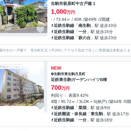
生駒市萩原町中古戸建 1
1,000
万円
- / 73.44㎡ / 4DK /築49年 /2階建
近鉄生駒線
「
南生駒
」駅 徒歩10分
近鉄生駒線
「
一分
」駅 徒歩15分
近鉄生駒線
「
萩の台
」駅 徒歩23分
場付きの一戸建て、壱分町IC近くR168にアクセス良好で近くに商業施設多数ありま
中古マンション
NEW
生駒市
東生駒月見町
近鉄東生駒ガーデンハイツB棟
700
万円
利回り： 表面9.42%
4階 / 95.72㎡ / 3LDK＋S(納戸) /築54年 /5
近鉄生駒線
「
菜畑
」駅 徒歩9分
近鉄難波・奈良線
「
東生駒
」駅 徒歩17分
近鉄生駒線
「
一分
」駅 徒歩18分