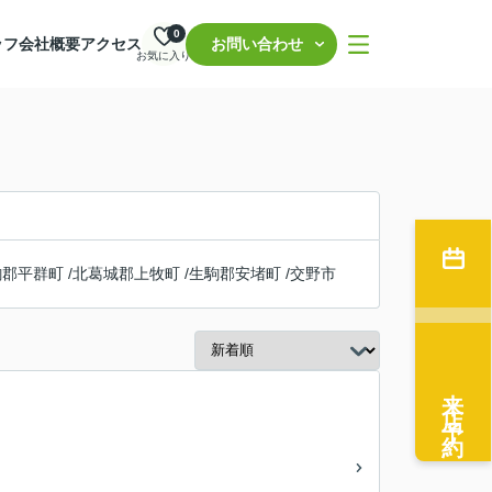
0
ッフ
会社概要
アクセス
お問い合わせ
お気に入り
駒郡平群町
/
北葛城郡上牧町
/
生駒郡安堵町
/
交野市
来店予約