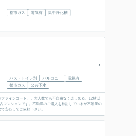
都市ガス
電気有
集中浄化槽
バス・トイレ別
バルコニー
電気有
都市ガス
公共下水
ファインコート」。大人数でも不自由なく楽しめる、12帖以
る中古マンションです。不動産のご購入を検討しているが不動産の
ので安心してご依頼下さい。