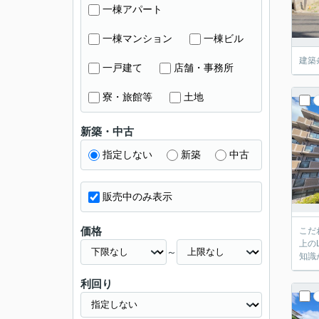
一棟アパート
一棟マンション
一棟ビル
建築
一戸建て
店舗・事務所
寮・旅館等
土地
新築・中古
指定しない
新築
中古
販売中のみ表示
価格
こだ
上の
～
知識
利回り