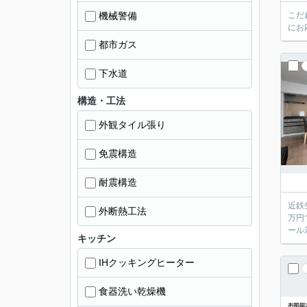
機械警備
こだ
にお
都市ガス
下水道
構造・工法
外観タイル張り
免震構造
耐震構造
近鉄
外断熱工法
万円
ール
キッチン
IHクッキングヒーター
食器洗い乾燥機