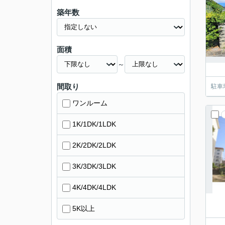
築年数
面積
～
間取り
駐車
ワンルーム
1K/1DK/1LDK
2K/2DK/2LDK
3K/3DK/3LDK
4K/4DK/4LDK
5K以上