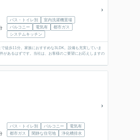
バス・トイレ別
室内洗濯機置場
バルコニー
電気有
都市ガス
分
システムキッチン
徒歩11分。家族におすすめな3LDK。設備も充実していま
条件があるはずです。当社は、お客様のご要望にお応えしますの
バス・トイレ別
バルコニー
電気有
分
都市ガス
閑静な住宅地
浄化槽排水