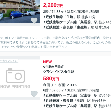
2,200
万円
3階 / 74.33㎡ / 3LDK /築25年 /5階建
近鉄生駒線
「
生駒
」駅 徒歩11分
近鉄生駒ケーブル線
「
鳥居前
」駅 徒歩14
近鉄難波・奈良線
「
東生駒
」駅 徒歩19分
わりポイント満載のルイシャトレ生駒。生駒市立桜ヶ丘小学校が通学範囲内、学校まで
2駅利用できる場所にあるので利便性が高いです。新居を構えるなら、こだわりの
こだわりやご希望などお気軽にお問い合わせ下さい。
中古マンション
NEW
生駒市
門前町
グランドビスタ生駒
580
万円
利回り： 表面12.00%
6階 / 57.65㎡ / 3LDK /築30年 /7階建
近鉄生駒ケーブル線
「
宝山寺
」駅 徒歩4分
近鉄難波・奈良線
「
生駒
」駅 徒歩16分
近鉄生駒ケーブル線
「
鳥居前
」駅 徒歩13