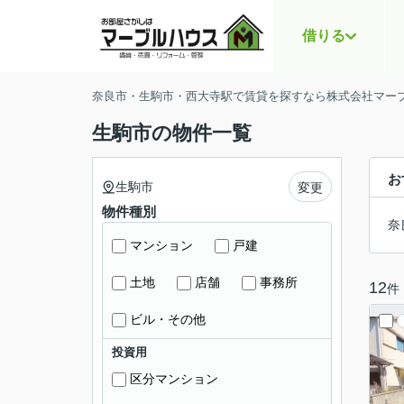
借りる
奈良市・生駒市・西大寺駅で賃貸を探すなら株式会社マー
生駒市の物件一覧
お
生駒市
変更
物件種別
奈
マンション
戸建
土地
店舗
事務所
12
件
ビル・その他
投資用
区分マンション