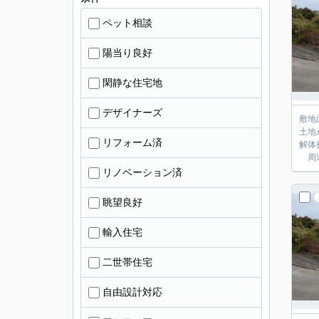
ペット相談
陽当り良好
閑静な住宅地
デザイナーズ
敷地
土地
リフォーム済
解体
周辺
リノベーション済
眺望良好
輸入住宅
二世帯住宅
自由設計対応