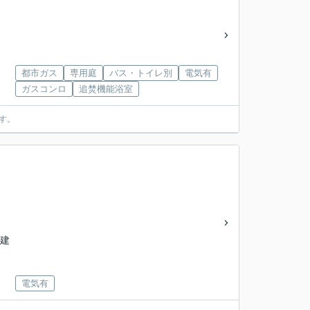
都市ガス
専用庭
バス・トイレ別
電気有
ガスコンロ
追焚機能浴室
す。
階建
電気有