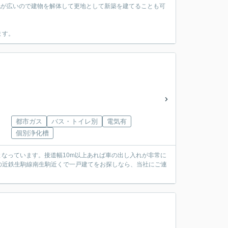
地が広いので建物を解体して更地として新築を建てることも可
ます。
都市ガス
バス・トイレ別
電気有
個別浄化槽
となっています。接道幅10m以上あれば車の出し入れが非常に
の近鉄生駒線南生駒近くで一戸建てをお探しなら、当社にご連