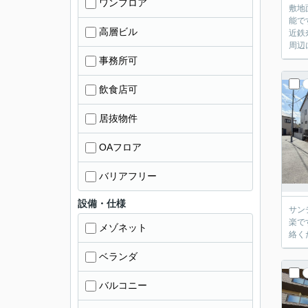
ワンフロア
敷地
能で
高層ビル
近鉄
周辺
事務所可
飲食店可
居抜物件
OAフロア
バリアフリー
設備・仕様
サン
楽で
メゾネット
絡く
ベランダ
バルコニー