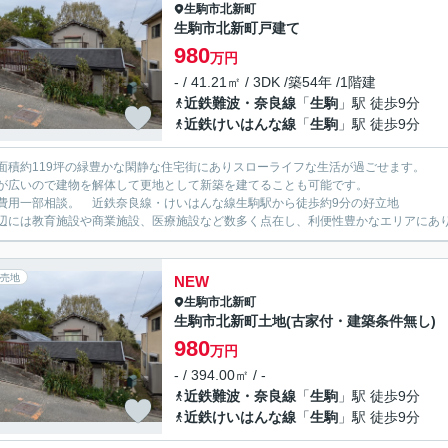
生駒市
北新町
生駒市北新町戸建て
980
万円
- / 41.21㎡ / 3DK /築54年 /1階建
近鉄難波・奈良線
「
生駒
」駅 徒歩9分
近鉄けいはんな線
「
生駒
」駅 徒歩9分
面積約119坪の緑豊かな閑静な住宅街にありスローライフな生活が過ごせます。
が広いので建物を解体して更地として新築を建てることも可能です。
費用一部相談。 近鉄奈良線・けいはんな線生駒駅から徒歩約9分の好立地
には教育施設や商業施設、医療施設など数多く点在し、利便性豊かなエリアにあ
売地
NEW
生駒市
北新町
生駒市北新町土地(古家付・建築条件無し)
980
万円
- / 394.00㎡ / -
近鉄難波・奈良線
「
生駒
」駅 徒歩9分
近鉄けいはんな線
「
生駒
」駅 徒歩9分