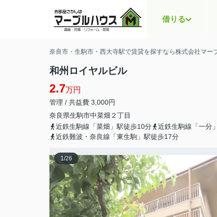
借りる
奈良市・生駒市・西大寺駅で賃貸を探すなら株式会社マー
和州ロイヤルビル
2.7
万円
管理 / 共益費 3,000円
奈良県
生駒市
中菜畑
２丁目
近鉄生駒線「菜畑」駅徒歩10分
近鉄生駒線「一分」
近鉄難波・奈良線「東生駒」駅徒歩17分
1
/
26