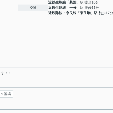
近鉄生駒線
「
菜畑
」駅 徒歩10分
近鉄生駒線
「
一分
」駅 徒歩11分
交通
近鉄難波・奈良線
「
東生駒
」駅 徒歩17
ます！！
イク置場