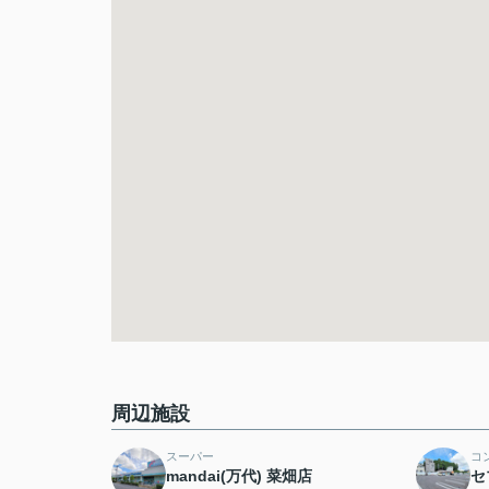
周辺施設
スーパー
コ
mandai(万代) 菜畑店
セ