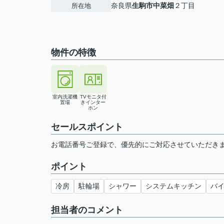
奈良県
生駒市
中菜畑
２丁目
所在地
物件の特徴
室内洗濯機
TVモニタ付
置場
きインター
ホン
セールスポイント
お電話番号ご登録で、優先的にご対応させていただき
ポイント
冷房
駐輪場
シャワー
システムキッチン
バ
担当者のコメント