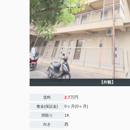
【外観】
2.7
万円
賃料
0ヶ月(0ヶ月)
敷金(保証金)
1K
間取り
西
向き