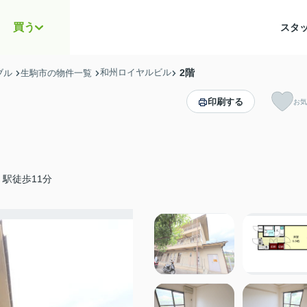
買う
スタ
和州ロイヤルビル
2階
ブル
生駒市の物件一覧
印刷する
お気
駅徒歩11分