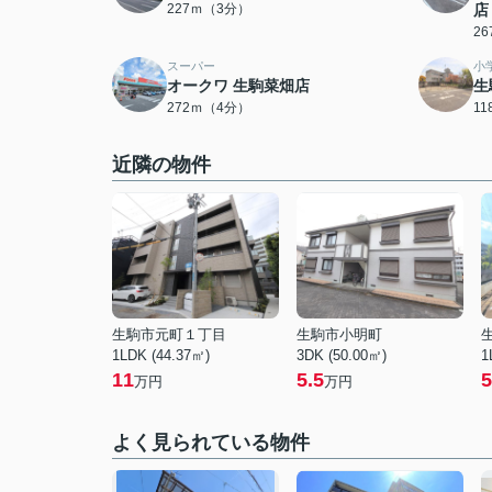
227ｍ（3分）
店
2
スーパー
小
オークワ 生駒菜畑店
生
272ｍ（4分）
1
近隣の物件
生駒市元町１丁目
生駒市小明町
1LDK (44.37㎡)
3DK (50.00㎡)
1
11
5.5
5
万円
万円
よく見られている物件