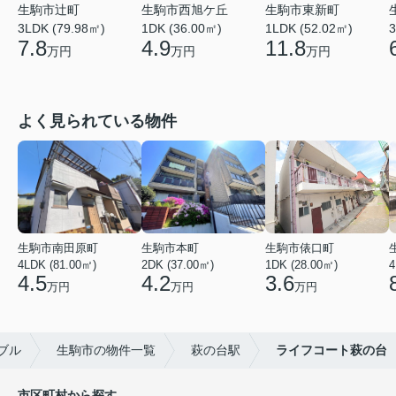
生駒市辻町
生駒市西旭ケ丘
生駒市東新町
3LDK (79.98㎡)
1DK (36.00㎡)
1LDK (52.02㎡)
3
7.8
4.9
11.8
万円
万円
万円
よく見られている物件
生駒市南田原町
生駒市本町
生駒市俵口町
4LDK (81.00㎡)
2DK (37.00㎡)
1DK (28.00㎡)
4
4.5
4.2
3.6
万円
万円
万円
ブル
生駒市の物件一覧
萩の台駅
ライフコート萩の台
市区町村から探す