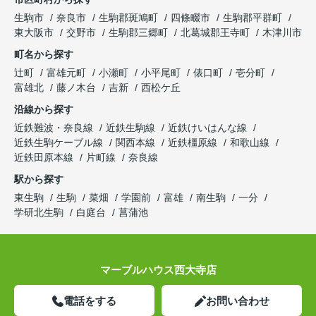
生駒市
奈良市
生駒郡斑鳩町
四條畷市
生駒郡平群町
東大阪市
交野市
生駒郡三郷町
北葛城郡王寺町
木津川市
町名から探す
辻町
富雄元町
小瀬町
小平尾町
俵口町
壱分町
富雄北
藤ノ木台
吉新
西松ケ丘
沿線から探す
近鉄難波・奈良線
近鉄生駒線
近鉄けいはんな線
近鉄生駒ケーブル線
関西本線
近鉄橿原線
和歌山線
近鉄田原本線
片町線
奈良線
駅から探す
東生駒
生駒
菜畑
学園前
富雄
南生駒
一分
学研北生駒
白庭台
菖蒲池
マーブルハウス西大寺店
電話をする
お問い合わせ