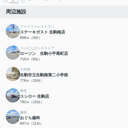
周辺施設
ファミリーレストラン
ステーキガスト 生駒南店
658ｍ（9分）
コンビニエンスストア
ローソン 生駒小平尾町店
710ｍ（9分）
小学校
生駒市立生駒南第二小学校
778ｍ（10分）
寿司
スシロー 生駒店
782ｍ（10分）
歯科
おぐら歯科
847ｍ（11分）