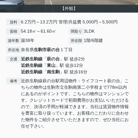
【外観】
6.2万円～13.2万円 管理/共益費 5,000円～5,500円
賃料
54.18㎡～61.60㎡
3LDK
面積
間取り
築38年
1階/6階建
築年数
所在階
奈良県
生駒市
萩の台
１丁目
所在地
近鉄生駒線
「
萩の台
」駅 徒歩2分
交通
近鉄生駒線
「
東山
」駅 徒歩12分
近鉄生駒線
「
南生駒
」駅 徒歩16分
近鉄生駒線萩の台駅周辺物件：ライフコート萩の台。こ
備考
ちらの物件は生駒市立生駒南第二小学校まで778m以内
にあるのがポイントです。こちらの物件はマンションで
す。クレジットカードで初期費用がお支払いいただける
ので、決済の手間が軽減できます。当社は賃貸物件情報
を豊富に取り扱っています。お客様のこだわりに合わせ
た物件をご紹介させていただきますので、ぜひ当社にお
任せ下さい。