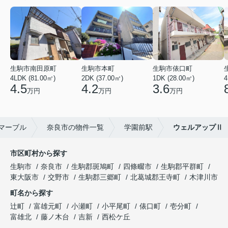
生駒市南田原町
生駒市本町
生駒市俵口町
4LDK (81.00㎡)
2DK (37.00㎡)
1DK (28.00㎡)
4
4.5
4.2
3.6
万円
万円
万円
マーブル
奈良市の物件一覧
学園前駅
ウェルアップⅡ
市区町村から探す
生駒市
奈良市
生駒郡斑鳩町
四條畷市
生駒郡平群町
東大阪市
交野市
生駒郡三郷町
北葛城郡王寺町
木津川市
町名から探す
辻町
富雄元町
小瀬町
小平尾町
俵口町
壱分町
富雄北
藤ノ木台
吉新
西松ケ丘