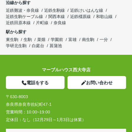
沿線から探す
近鉄難波・奈良線
近鉄生駒線
近鉄けいはんな線
近鉄生駒ケーブル線
関西本線
近鉄橿原線
和歌山線
近鉄田原本線
片町線
奈良線
駅から探す
東生駒
生駒
菜畑
学園前
富雄
南生駒
一分
学研北生駒
白庭台
菖蒲池
マーブルハウス西大寺店
電話をする
お問い合わせ
〒630-8003
奈良県奈良市佐紀町47-1
営業時間：
10:00~19:00
定休日：
なし（12月29日～1月3日は休業）