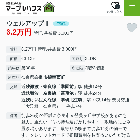
0
お気に入り
ウェルアップⅡ
空室1
6.2万円
管理/共益費 3,000円
6.2万円 管理/共益費 3,000円
賃料
63.13㎡
3LDK
面積
間取り
築38年
2階/3階建
築年数
所在階
奈良県
奈良市
鶴舞西町
所在地
近鉄難波・奈良線
「
学園前
」駅 徒歩14分
交通
近鉄難波・奈良線
「
菖蒲池
」駅 徒歩24分
近鉄けいはんな線
「
学研北生駒
」駅 バス14分 奈良交通
「大渕橋（奈良県）」 停歩7分
徒歩26分の距離に奈良市立登美ヶ丘中学校があるのも
備考
魅力。重たいゴミの持ち運びがしやすく、敷地内にごみ
置き場があります。最寄りの駅まで徒歩14分の物件で
す。クレジットカードで初期費用をお支払いいただける