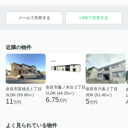
メールで共有する
LINEで共有する
近隣の物件
奈良市藤ノ木台２丁目
奈良市富雄北１丁目
奈良市六条２丁目
1LDK (44.20㎡)
3LDK (93.88㎡)
3DK (51.40㎡)
1
6.75
11
5
万円
万円
万円
よく見られている物件