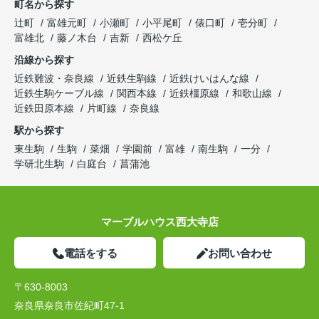
町名から探す
辻町
富雄元町
小瀬町
小平尾町
俵口町
壱分町
富雄北
藤ノ木台
吉新
西松ケ丘
沿線から探す
近鉄難波・奈良線
近鉄生駒線
近鉄けいはんな線
近鉄生駒ケーブル線
関西本線
近鉄橿原線
和歌山線
近鉄田原本線
片町線
奈良線
駅から探す
東生駒
生駒
菜畑
学園前
富雄
南生駒
一分
学研北生駒
白庭台
菖蒲池
マーブルハウス西大寺店
電話をする
お問い合わせ
〒630-8003
奈良県奈良市佐紀町47-1