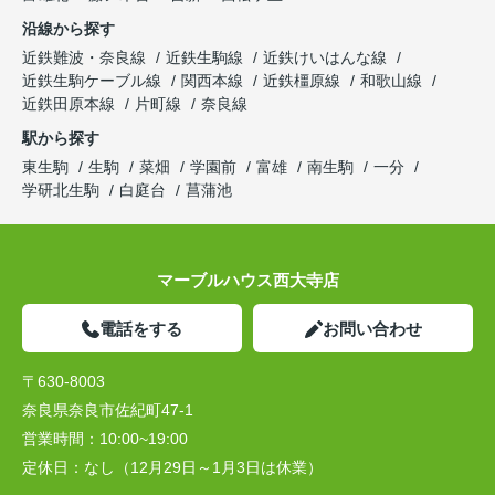
沿線から探す
近鉄難波・奈良線
近鉄生駒線
近鉄けいはんな線
近鉄生駒ケーブル線
関西本線
近鉄橿原線
和歌山線
近鉄田原本線
片町線
奈良線
駅から探す
東生駒
生駒
菜畑
学園前
富雄
南生駒
一分
学研北生駒
白庭台
菖蒲池
マーブルハウス西大寺店
電話をする
お問い合わせ
〒630-8003
奈良県奈良市佐紀町47-1
営業時間：
10:00~19:00
定休日：
なし（12月29日～1月3日は休業）