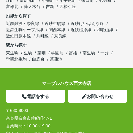
辻町
富雄元町
小瀬町
小平尾町
俵口町
壱分町
富雄北
藤ノ木台
吉新
西松ケ丘
沿線から探す
近鉄難波・奈良線
近鉄生駒線
近鉄けいはんな線
近鉄生駒ケーブル線
関西本線
近鉄橿原線
和歌山線
近鉄田原本線
片町線
奈良線
駅から探す
東生駒
生駒
菜畑
学園前
富雄
南生駒
一分
学研北生駒
白庭台
菖蒲池
マーブルハウス西大寺店
電話をする
お問い合わせ
〒630-8003
奈良県奈良市佐紀町47-1
営業時間：
10:00~19:00