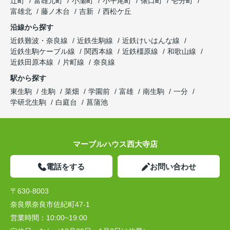
辻町
富雄元町
小瀬町
小平尾町
俵口町
壱分町
富雄北
藤ノ木台
吉新
西松ケ丘
沿線から探す
近鉄難波・奈良線
近鉄生駒線
近鉄けいはんな線
近鉄生駒ケーブル線
関西本線
近鉄橿原線
和歌山線
近鉄田原本線
片町線
奈良線
駅から探す
東生駒
生駒
菜畑
学園前
富雄
南生駒
一分
学研北生駒
白庭台
菖蒲池
マーブルハウス西大寺店
電話をする
お問い合わせ
〒630-8003
奈良県奈良市佐紀町47-1
営業時間：
10:00~19:00