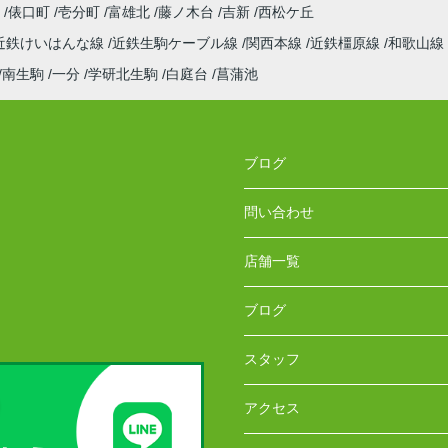
町
俵口町
壱分町
富雄北
藤ノ木台
吉新
西松ケ丘
近鉄けいはんな線
近鉄生駒ケーブル線
関西本線
近鉄橿原線
和歌山線
南生駒
一分
学研北生駒
白庭台
菖蒲池
ブログ
問い合わせ
店舗一覧
ブログ
スタッフ
アクセス