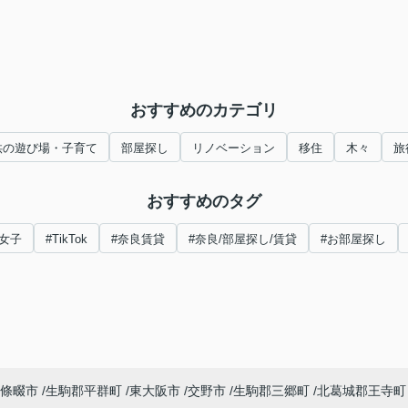
おすすめのカテゴリ
供の遊び場・子育て
部屋探し
リノベーション
移住
木々
旅
おすすめのタグ
女子
#TikTok
#奈良賃貸
#奈良/部屋探し/賃貸
#お部屋探し
條畷市
生駒郡平群町
東大阪市
交野市
生駒郡三郷町
北葛城郡王寺町