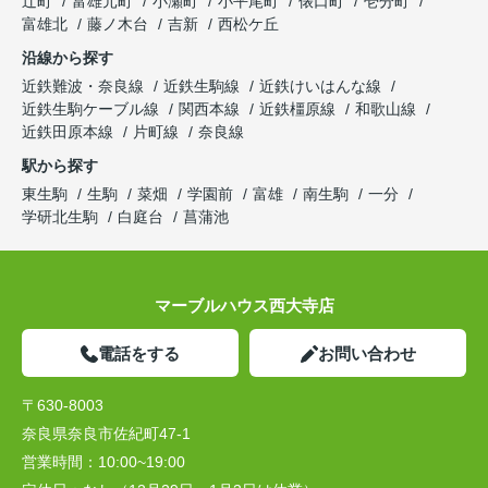
辻町
富雄元町
小瀬町
小平尾町
俵口町
壱分町
富雄北
藤ノ木台
吉新
西松ケ丘
沿線から探す
近鉄難波・奈良線
近鉄生駒線
近鉄けいはんな線
近鉄生駒ケーブル線
関西本線
近鉄橿原線
和歌山線
近鉄田原本線
片町線
奈良線
駅から探す
東生駒
生駒
菜畑
学園前
富雄
南生駒
一分
学研北生駒
白庭台
菖蒲池
マーブルハウス西大寺店
電話をする
お問い合わせ
〒630-8003
奈良県奈良市佐紀町47-1
営業時間：
10:00~19:00