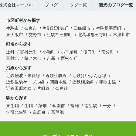
株式会社マーブル
ブログ
タグ一覧
観光のブログ一覧
市区町村から探す
生駒市
奈良市
生駒郡斑鳩町
四條畷市
生駒郡平群町
東大阪市
交野市
生駒郡三郷町
北葛城郡王寺町
木津川市
町名から探す
辻町
富雄元町
小瀬町
小平尾町
俵口町
壱分町
富雄北
藤ノ木台
吉新
西松ケ丘
沿線から探す
近鉄難波・奈良線
近鉄生駒線
近鉄けいはんな線
近鉄生駒ケーブル線
関西本線
近鉄橿原線
和歌山線
近鉄田原本線
片町線
奈良線
駅から探す
東生駒
生駒
菜畑
学園前
富雄
南生駒
一分
学研北生駒
白庭台
菖蒲池