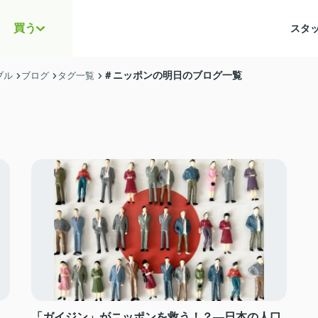
買う
スタ
＃ニッポンの明日のブログ一覧
ブル
ブログ
タグ一覧
「ガイジン」がニッポンを救う！？―日本の人口