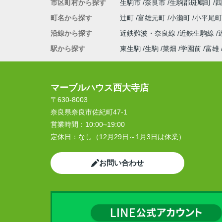
市区町村から探す
生駒市
奈良市
生駒郡斑鳩町
四
町名から探す
辻町
富雄元町
小瀬町
小平尾
沿線から探す
近鉄難波・奈良線
近鉄生駒線
駅から探す
東生駒
生駒
菜畑
学園前
富雄
マーブルハウス西大寺店
〒630-8003
奈良県奈良市佐紀町47-1
営業時間：
10:00~19:00
定休日：
なし（12月29日～1月3日は休業）
お問い合わせ