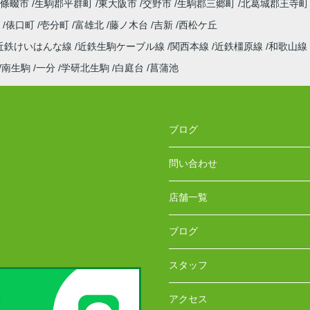
條畷市
生駒郡平群町
東大阪市
交野市
生駒郡三郷町
北葛城郡王寺町
町
俵口町
壱分町
富雄北
藤ノ木台
吉新
西松ケ丘
近鉄けいはんな線
近鉄生駒ケーブル線
関西本線
近鉄橿原線
和歌山線
南生駒
一分
学研北生駒
白庭台
菖蒲池
ブログ
問い合わせ
店舗一覧
ブログ
スタッフ
アクセス