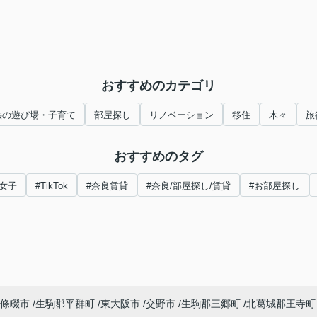
おすすめのカテゴリ
供の遊び場・子育て
部屋探し
リノベーション
移住
木々
旅
おすすめのタグ
女子
#TikTok
#奈良賃貸
#奈良/部屋探し/賃貸
#お部屋探し
條畷市
生駒郡平群町
東大阪市
交野市
生駒郡三郷町
北葛城郡王寺町