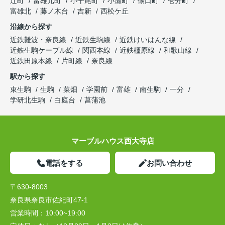
辻町
富雄元町
小平尾町
小瀬町
俵口町
壱分町
富雄北
藤ノ木台
吉新
西松ケ丘
沿線から探す
近鉄難波・奈良線
近鉄生駒線
近鉄けいはんな線
近鉄生駒ケーブル線
関西本線
近鉄橿原線
和歌山線
近鉄田原本線
片町線
奈良線
駅から探す
東生駒
生駒
菜畑
学園前
富雄
南生駒
一分
学研北生駒
白庭台
菖蒲池
マーブルハウス西大寺店
電話をする
お問い合わせ
〒630-8003
奈良県奈良市佐紀町47-1
営業時間：
10:00~19:00