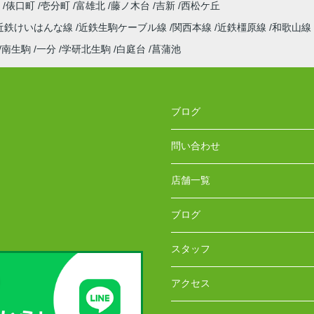
町
俵口町
壱分町
富雄北
藤ノ木台
吉新
西松ケ丘
近鉄けいはんな線
近鉄生駒ケーブル線
関西本線
近鉄橿原線
和歌山線
南生駒
一分
学研北生駒
白庭台
菖蒲池
ブログ
問い合わせ
店舗一覧
ブログ
スタッフ
アクセス