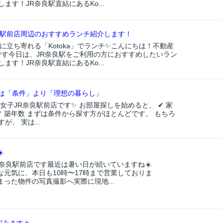
ます！JR奈良駅直結にあるKo...
良駅前店周辺のおすすめランチ紹介します！
に立ち寄れる「Kotoka」でランチ✨こんにちは！不動産
店です今日は、JR奈良駅をご利用の方におすすめしたいラン
ます！JR奈良駅直結にあるKo...
は「条件」より「理想の暮らし」
女子JR奈良駅前店です✨ お部屋探しを始めると、 ✔ 家
 ✔ 築年数 まずは条件から探す方がほとんどです。 もちろ
、 実は...
️
奈良駅前店です最近は暑い日が続いていますね☀️
元気に、本日も10時〜17時まで営業しておりま
った物件の写真撮影へ実際に現地...