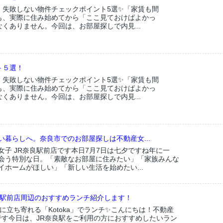
！失敗しない物件チェックポイント5選✨「家賃も間
も、実際に住み始めてから「ここ見ておけばよかっ
くありません。今回は、お部屋探しで内見...
ト５選！
！失敗しない物件チェックポイント5選✨「家賃も間
も、実際に住み始めてから「ここ見ておけばよかっ
くありません。今回は、お部屋探しで内見...
い暮らしへ。奈良市でのお部屋探しは不動産女...
女子 JR奈良駅前店です本日7月7日は七夕ですね年に一
会う特別な日。「素敵なお部屋に住みたい」「家族みんな
イホームがほしい」「新しい生活を始めたい...
良駅前店周辺のおすすめランチ紹介します！
に立ち寄れる「Kotoka」でランチ✨こんにちは！不動産
店です今日は、JR奈良駅をご利用の方におすすめしたいラン