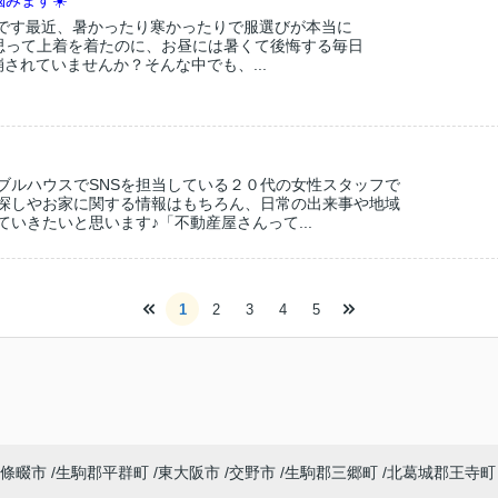
みます☀️
子です最近、暑かったり寒かったりで服選びが本当に
思って上着を着たのに、お昼には暑くて後悔する毎日
崩されていませんか？そんな中でも、...
ブルハウスでSNSを担当している２０代の女性スタッフで
探しやお家に関する情報はもちろん、日常の出来事や地域
いきたいと思います♪「不動産屋さんって...
1
2
3
4
5
條畷市
生駒郡平群町
東大阪市
交野市
生駒郡三郷町
北葛城郡王寺町