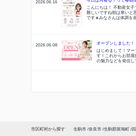
今日は何着る？って毎朝悩
2026.06.16
こんにちは！ 不動産女
難しいですね朝は寒いと
です☀️みなさんは体調を
オープンしました！
2026.06.08
はじめまして！マー
す！これからお部屋
の魅力などを発信して
市区町村から探す
生駒市
奈良市
生駒郡斑鳩町
四