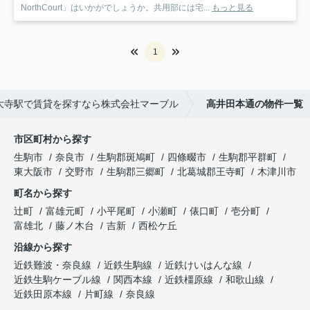
NorthCourt」はいかがでしょうか。共用部には宅...
もっと見る
1
大寺駅で賃貸を探すなら株式会社マーブル
高井田本通の物件一覧
市区町村から探す
生駒市
奈良市
生駒郡斑鳩町
四條畷市
生駒郡平群町
東大阪市
交野市
生駒郡三郷町
北葛城郡王寺町
木津川市
町名から探す
辻町
富雄元町
小平尾町
小瀬町
俵口町
壱分町
富雄北
藤ノ木台
吉新
西松ケ丘
沿線から探す
近鉄難波・奈良線
近鉄生駒線
近鉄けいはんな線
近鉄生駒ケーブル線
関西本線
近鉄橿原線
和歌山線
近鉄田原本線
片町線
奈良線