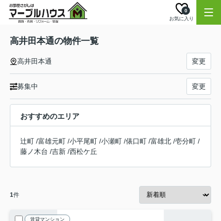
0
お気に入り
高井田本通の物件一覧
高井田本通
変更
募集中
変更
おすすめのエリア
辻町
/
富雄元町
/
小平尾町
/
小瀬町
/
俵口町
/
富雄北
/
壱分町
/
藤ノ木台
/
吉新
/
西松ケ丘
1
件
賃貸マンション