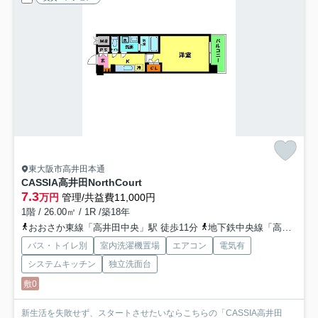
東大阪市高井田本通
CASSIA高井田NorthCourt
7.3
万円
管理/共益費11,000円
1階 / 26.00㎡ / 1R /築18年
おおさか東線「高井田中央」駅 徒歩11分
地下鉄中央線「高井田」駅 徒歩11分
バス・トイレ別
室内洗濯機置場
エアコン
電気有
システムキッチン
独立洗面台
敷0
新生活を失敗せず、スタートさせたいならこちらの「CASSIA高井田