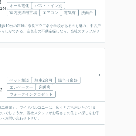
建
オール電化
バス・トイレ別
1分
室内洗濯機置場
エアコン
電気有
洗面台
徒歩10分の距離に奈良市立二名小学校があるのも魅力。中古戸
暮らしができる、奈良市の不動産探しなら、当社スタッフがサ
ペット相談
駐車2台可
陽当り良好
エレベーター
床暖房
2
ウォークインクロゼット
雄二番館」。ワイドバルコニーは、広々とご活用いただけま
はないでしょうか。当社スタッフがお客さまの住まい探しをお手
社へお問い合わせ下さい。