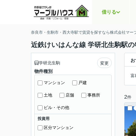
借りる
奈良市・生駒市・西大寺駅で賃貸を探すなら株式会社マー
近鉄けいはんな線 学研北生駒駅の
お
学研北生駒
変更
物件種別
富
マンション
戸建
土地
店舗
事務所
2
件
ビル・その他
投資用
区分マンション