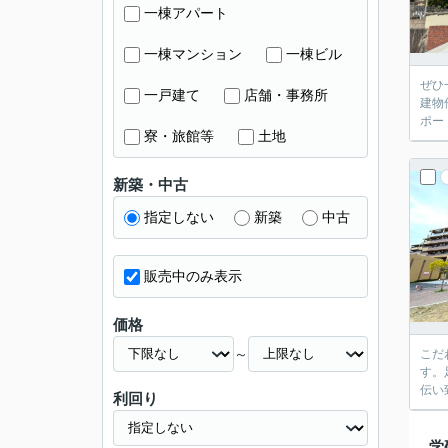
一棟アパート
一棟マンション
一棟ビル
ぜひ
一戸建て
店舗・事務所
建物
ポー
寮・旅館等
土地
新築・中古
指定しない
新築
中古
販売中のみ表示
価格
～
こだ
す。
伝い
利回り
学