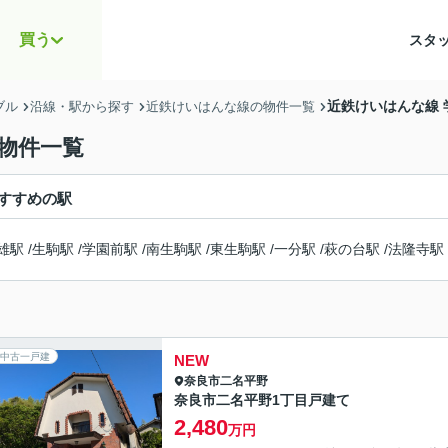
買う
スタ
近鉄けいはんな線
ブル
沿線・駅から探す
近鉄けいはんな線の物件一覧
物件一覧
すすめの駅
雄駅
/
生駒駅
/
学園前駅
/
南生駒駅
/
東生駒駅
/
一分駅
/
萩の台駅
/
法隆寺駅
中古一戸建
NEW
奈良市
二名平野
奈良市二名平野1丁目戸建て
2,480
万円