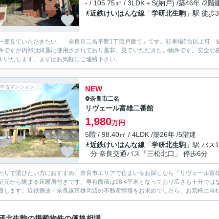
- / 105.75㎡ / 3LDK＋S(納戸) /築46年 /2階
近鉄けいはんな線
「
学研北生駒
」駅 徒歩3
一度見ていただきたい、「奈良市二名平野1丁目戸建て」です。駐車場5台以上可 
件ですが内部は綺麗に使用さされており是非、見ていただきたい物件です。安全な
トいたします。まずはお気軽にご連絡下さい。
中古マンション
NEW
奈良市
二名
リヴェール富雄二番館
1,980
万円
5階 / 98.40㎡ / 4LDK /築26年 /5階建
近鉄けいはんな線
「
学研北生駒
」駅 バス1
分 奈良交通バス「三松北口」 停歩6分
わりで選びたい方におすすめ。奈良市エリアで住まいをお探しなら「リヴェール富
足元から暖まる床暖房付きです。専有面積は98.4平米となっており広さも十分で
致します。近鉄難波・奈良線富雄周辺の不動産情報をお求めでしたら、お気軽に当
研北生駒の掲載物件の価格相場