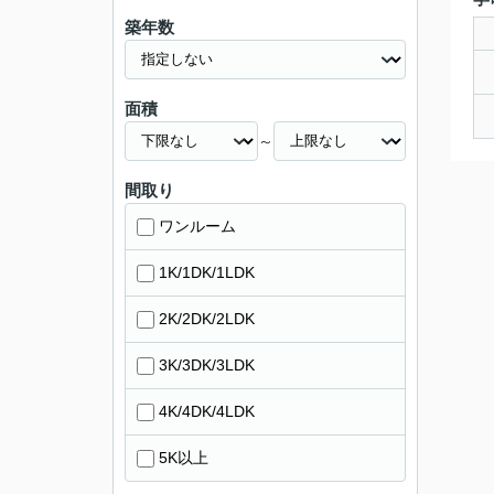
築年数
面積
～
間取り
ワンルーム
1K/1DK/1LDK
2K/2DK/2LDK
3K/3DK/3LDK
4K/4DK/4LDK
5K以上