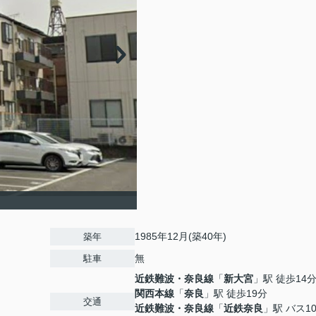
1985年12月(築40年)
築年
無
駐車
近鉄難波・奈良線
「
新大宮
」駅 徒歩14
関西本線
「
奈良
」駅 徒歩19分
交通
近鉄難波・奈良線
「
近鉄奈良
」駅 バス1