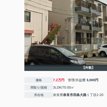
【外観】
7.2万円
管理/共益費
3,000円
価格
3LDK/70.00㎡
間取り/面積
奈良県
奈良市
四条大路
１丁目2-20
所在地