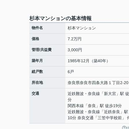
杉本マンションの基本情報
物件名
杉本マンション
価格
7.2万円
管理/共益費
3,000円
築年月
1985年12月（築40年）
総戸数
6戸
所在地
奈良県
奈良市
四条大路
１丁目2-20
交通
近鉄難波・奈良線
「
新大宮
」駅 徒
分
関西本線
「
奈良
」駅 徒歩19分
近鉄難波・奈良線
「
近鉄奈良
」駅
10分 奈良交通「三笠中学校前」 