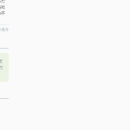
るだ
当社
の不
の見方
て
だ