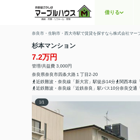
借りる
奈良市・生駒市・西大寺駅で賃貸を探すなら株式会社マー
杉本マンション
7.2万円
管理/共益費 3,000円
奈良県
奈良市
四条大路
１丁目2-20
近鉄難波・奈良線「新大宮」駅徒歩14分
関西本線「
近鉄難波・奈良線「近鉄奈良」駅バス10分奈良交通
1
/
1