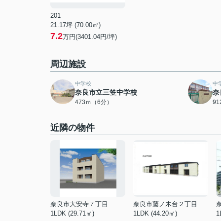
201
21.17坪 (70.00㎡)
7.2
万円(3401.04円/坪)
周辺施設
中学校
中
奈良市立三笠中学校
奈
473ｍ（6分）
9
近隣の物件
奈良市大安寺７丁目
奈良市藤ノ木台２丁目
1LDK (29.71㎡)
1LDK (44.20㎡)
1