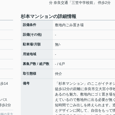
分 奈良交通「三笠中学校前」 停歩2分
杉本マンションの詳細情報
設備条件
敷地内ごみ置き場
設備(その他)
-
駐車場/月額
無/-
用途地域
-
募集戸数 / 総戸数
- / 6戸
取引態様
仲介
歩14
備考
「杉本マンション」のここがイチオ
徒歩12分の距離に奈良市立大宮小学
あるのも魅力。敷地内にゴミ置き場
 バス
えているので敷地外に出る必要が無
停歩2分
短時間でごみ出しを終えられます。
とデザインに関して、自信をもって
情報の見方