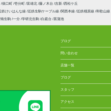
町
俵口町
壱分町
富雄北
藤ノ木台
吉新
西松ケ丘
近鉄けいはんな線
近鉄生駒ケーブル線
関西本線
近鉄橿原線
和歌山線
南生駒
一分
学研北生駒
白庭台
菖蒲池
ブログ
問い合わせ
店舗一覧
ブログ
スタッフ
アクセス