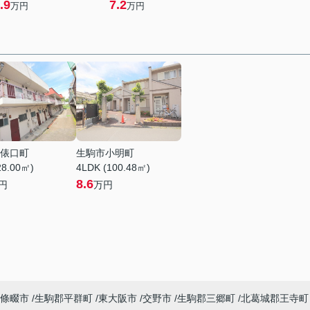
.9
7.2
万円
万円
俵口町
生駒市小明町
28.00㎡)
4LDK (100.48㎡)
8.6
円
万円
條畷市
生駒郡平群町
東大阪市
交野市
生駒郡三郷町
北葛城郡王寺町