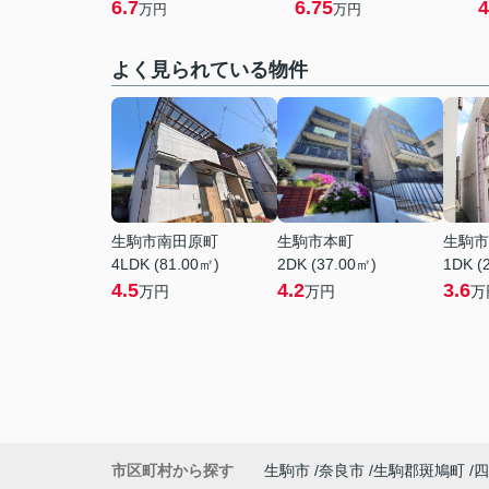
6.7
6.75
4
万円
万円
よく見られている物件
生駒市南田原町
生駒市本町
生駒市
4LDK (81.00㎡)
2DK (37.00㎡)
1DK (
4.5
4.2
3.6
万円
万円
万
市区町村から探す
生駒市
奈良市
生駒郡斑鳩町
四