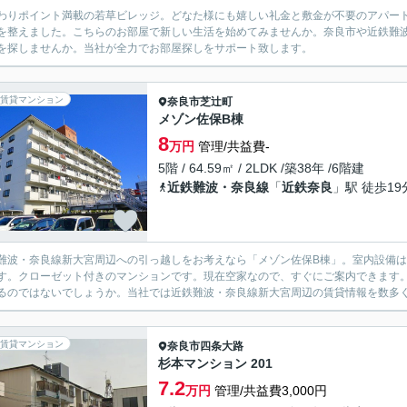
わりポイント満載の若草ビレッジ。どなた様にも嬉しい礼金と敷金が不要のアパー
を整えました。こちらのお部屋で新しい生活を始めてみませんか。奈良市や近鉄難
を探しませんか。当社が全力でお部屋探しをサポート致します。
賃貸マンション
奈良市
芝辻町
メゾン佐保B棟
8
万円
管理/共益費-
5階 / 64.59㎡ / 2LDK /築38年 /6階建
近鉄難波・奈良線
「
近鉄奈良
」駅 徒歩19
難波・奈良線新大宮周辺への引っ越しをお考えなら「メゾン佐保B棟」。室内設備
す。クローゼット付きのマンションです。現在空家なので、すぐにご案内できます
るのではないでしょうか。当社では近鉄難波・奈良線新大宮周辺の賃貸情報を数多く
賃貸マンション
奈良市
四条大路
杉本マンション 201
7.2
万円
管理/共益費3,000円