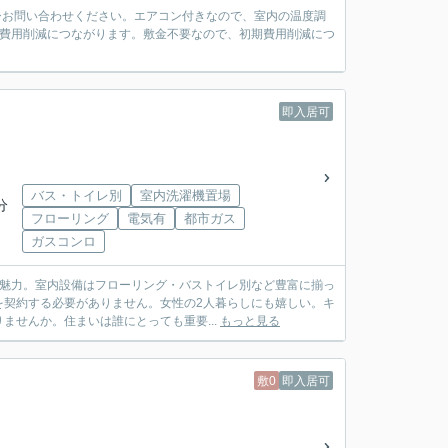
ひお問い合わせください。エアコン付きなので、室内の温度調
期費用削減につながります。敷金不要なので、初期費用削減につ
即入居可
バス・トイレ別
室内洗濯機置場
分
フローリング
電気有
都市ガス
ガスコンロ
も魅力。室内設備はフローリング・バストイレ別など豊富に揃っ
を契約する必要がありません。女性の2人暮らしにも嬉しい。キ
ませんか。住まいは誰にとっても重要...
もっと見る
敷0
即入居可