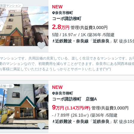
賃貸マンション
NEW
奈良市
柳町
コーポ諏訪柳町
2.8
万円
管理/共益費3,000円
5階 / 16.97㎡ / 1K /築36年 /5階建
近鉄難波・奈良線
「
近鉄奈良
」駅 徒歩15
のマンションです。共用設備の充実している、楽しく生活できるマンションです。お
要のマンションなので、初期費用を減らすことができます。奈良市にある関西本線
お客様に満足していただけるようしっかりとサポートいたします(^o^)
店舗一部
NEW
奈良市
柳町
コーポ諏訪柳町 店舗A
9
万円 (1.14万円/坪)
管理/共益費3,000円
- / 7.89坪 (26.10㎡) /築36年 /5階建
近鉄難波・奈良線
「
近鉄奈良
」駅 徒歩10