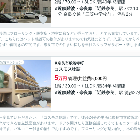
2階 / 70.00㎡ / 3LDK /築40年 /3階建
近鉄難波・奈良線
「
近鉄奈良
」駅 バス10
分 奈良交通「三笠中学校前」 停歩2分
設備はフローリング・脱衣所・浴室に窓などが揃っており、とても充実しています
DK。こちらにはペット相談可の物件がありますのでお気軽にどうぞ。入居してから
やすい南向きの空間です。奈良市での住まい探しを当社スタッフがサポート致します。
賃貸マンション
奈良市
般若寺町
コスモス物語
5
万円
管理/共益費5,000円
1階 / 39.00㎡ / 1LDK /築34年 /4階建
近鉄難波・奈良線
「
近鉄奈良
」駅 徒歩27
一度見ていただきたい、「コスモス物語」です。徒歩24分の場所に奈良市立鼓阪北
クができる独立洗面台があります。ドアを開けたり直接会話しなくてもモニター越
能です。バルコニー付きの物件でおすすめです。フローリングが魅力的な、木の温か