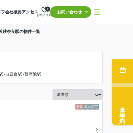
0
ッフ
会社概要
アクセス
お問い合わせ
お気に入り
 近鉄奈良駅の物件一覧
駅
/
白庭台駅
/
菖蒲池駅
来店予約
敷0
即入居可