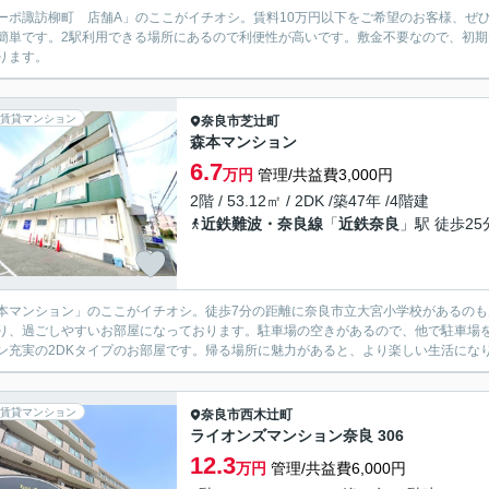
ーポ諏訪柳町 店舗A」のここがイチオシ。賃料10万円以下をご希望のお客様、ぜ
簡単です。2駅利用できる場所にあるので利便性が高いです。敷金不要なので、初
ります。
賃貸マンション
奈良市
芝辻町
森本マンション
6.7
万円
管理/共益費3,000円
2階 / 53.12㎡ / 2DK /築47年 /4階建
近鉄難波・奈良線
「
近鉄奈良
」駅 徒歩25
本マンション」のここがイチオシ。徒歩7分の距離に奈良市立大宮小学校があるの
り、過ごしやすいお部屋になっております。駐車場の空きがあるので、他で駐車場
ン充実の2DKタイプのお部屋です。帰る場所に魅力があると、より楽しい生活になり
賃貸マンション
奈良市
西木辻町
ライオンズマンション奈良 306
12.3
万円
管理/共益費6,000円