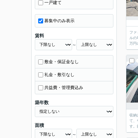
一戸建て
募集中のみ表示
ファ
賃料
ルの
万円
～
敷金・保証金なし
礼金・敷引なし
共益費・管理費込み
築年数
収納
て、
面積
す。
～