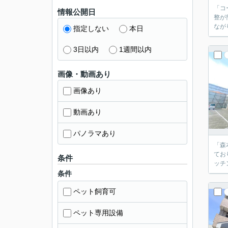
「コ
情報公開日
整が
なが
指定しない
本日
3日以内
1週間以内
画像・動画あり
画像あり
動画あり
パノラマあり
「森
てお
条件
ッチ
条件
ペット飼育可
ペット専用設備