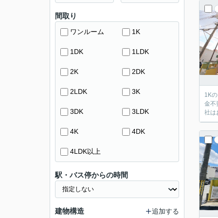
間取り
ワンルーム
1K
1DK
1LDK
2K
2DK
2LDK
3K
1K
金不
3DK
3LDK
社は
4K
4DK
4LDK以上
駅・バス停からの時間
建物構造
追加する