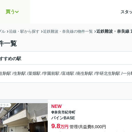
買う
スタ
近鉄難波・奈良線
ブル
沿線・駅から探す
近鉄難波・奈良線の物件一覧
件一覧
すすめの駅
生駒駅
/
生駒駅
/
菜畑駅
/
学園前駅
/
富雄駅
/
南生駒駅
/
学研北生駒駅
/
一分
テラス
NEW
奈良市
紀寺町
パインBASE
9.8
万円
管理/共益費8,000円