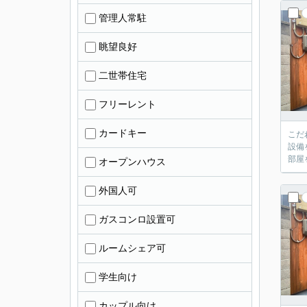
管理人常駐
眺望良好
二世帯住宅
フリーレント
カードキー
こだ
設備
部屋
オープンハウス
外国人可
ガスコンロ設置可
ルームシェア可
学生向け
カップル向け