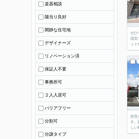
楽器相談
陽当り良好
閑静な住宅地
ぜひ
湿気
デザイナーズ
ット
リノベーション済
保証人不要
事務所可
２人入居可
バリアフリー
奈良
分割可
す。
しい
分譲タイプ