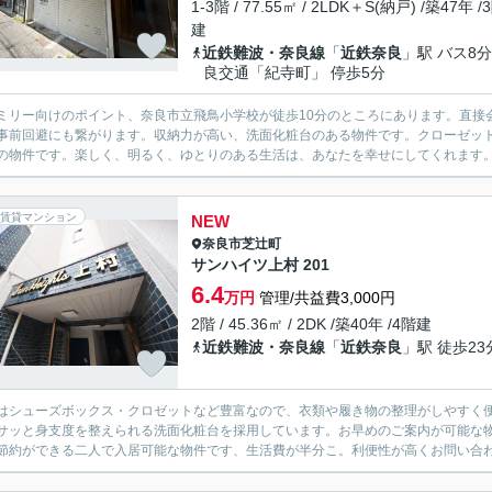
1-3階 / 77.55㎡ / 2LDK＋S(納戸) /築47年 /
建
近鉄難波・奈良線
「
近鉄奈良
」駅 バス8分
良交通「紀寺町」 停歩5分
ミリー向けのポイント、奈良市立飛鳥小学校が徒歩10分のところにあります。直接
事前回避にも繋がります。収納力が高い、洗面化粧台のある物件です。クローゼット
の物件です。楽しく、明るく、ゆとりのある生活は、あなたを幸せにしてくれます。そ
賃貸マンション
NEW
奈良市
芝辻町
サンハイツ上村 201
6.4
万円
管理/共益費3,000円
2階 / 45.36㎡ / 2DK /築40年 /4階建
近鉄難波・奈良線
「
近鉄奈良
」駅 徒歩23
はシューズボックス・クロゼットなど豊富なので、衣類や履き物の整理がしやすく
サッと身支度を整えられる洗面化粧台を採用しています。お早めのご案内が可能な
節約ができる二人で入居可能な物件です、生活費が半分こ。利便性が高くお問い合わ