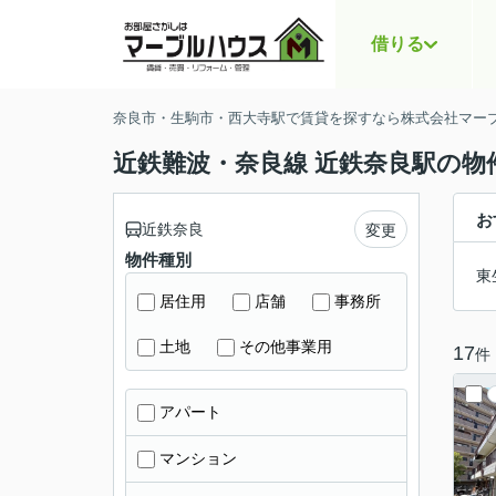
借りる
奈良市・生駒市・西大寺駅で賃貸を探すなら株式会社マー
近鉄難波・奈良線 近鉄奈良駅の物
お
近鉄奈良
変更
物件種別
東
居住用
店舗
事務所
土地
その他事業用
17
件
アパート
マンション