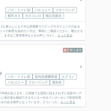
バス・トイレ別
バルコニー
フローリング
都市ガス
ガスコンロ
独立洗面台
。2人暮らしにも十分な部屋数でリビングやダイニングのある
ペットの飼育を始めたい方は、事前にご相談ください。暖かさを
まずはご希望条件などをお申しつけく...
もっと見る
敷0
即入居可
分
バス・トイレ別
室内洗濯機置場
エアコン
バルコニー
フローリング
電気有
小学校があります。入浴後でも湿気に悩まされずに化粧やヘア
しに来訪者を確認できるモニター付きインターホンで防犯対策
みのある物件となっています。どういった...
もっと見る