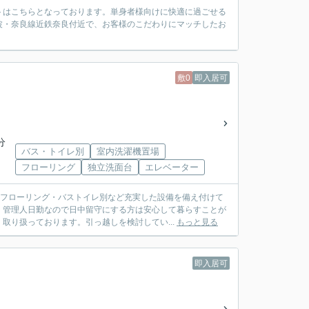
トはこちらとなっております。単身者様向けに快適に過ごせる
波・奈良線近鉄奈良付近で、お客様のこだわりにマッチしたお
敷0
即入居可
分
バス・トイレ別
室内洗濯機置場
フローリング
独立洗面台
エレベーター
はフローリング・バストイレ別など充実した設備を備え付けて
。管理人日勤なので日中留守にする方は安心して暮らすことが
取り扱っております。引っ越しを検討してい...
もっと見る
即入居可