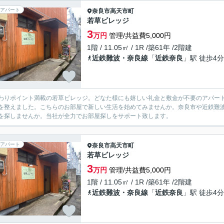
アパート
奈良市
高天市町
若草ビレッジ
3
万円
管理/共益費5,000円
1階 / 11.05㎡ / 1R /築61年 /2階建
近鉄難波・奈良線
「
近鉄奈良
」駅 徒歩4分
わりポイント満載の若草ビレッジ。どなた様にも嬉しい礼金と敷金が不要のアパー
を整えました。こちらのお部屋で新しい生活を始めてみませんか。奈良市や近鉄難
を探しませんか。当社が全力でお部屋探しをサポート致します。
アパート
奈良市
高天市町
若草ビレッジ
3
万円
管理/共益費5,000円
1階 / 11.05㎡ / 1R /築61年 /2階建
近鉄難波・奈良線
「
近鉄奈良
」駅 徒歩4分