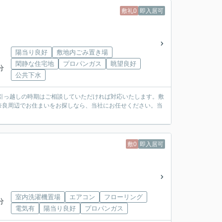
敷礼0
即入居可
陽当り良好
敷地内ごみ置き場
閑静な住宅地
プロパンガス
眺望良好
分
公共下水
引っ越しの時期はご相談していただければ対応いたします。敷
奈良周辺でお住まいをお探しなら、当社にお任せください。当
敷0
即入居可
室内洗濯機置場
エアコン
フローリング
分
電気有
陽当り良好
プロパンガス