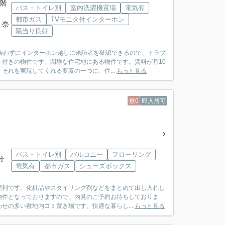
3階
バス・トイレ別
室内洗濯機置場
電気有
都市ガス
TVモニタ付インターホン
 奈
陽当り良好
会わずにインターホン越しに来訪者を確認できるので、トラブ
付きの物件です。閑静な住宅地にある物件です。賃料が月10
れを実現してくれる要素の一つに、住...
もっと見る
敷0
即入居可
バス・トイレ別
バルコニー
フローリング
分
電気有
都市ガス
シューズボックス
便利です。化粧品やスタイリング剤などをまとめて出し入れし
物件となっておりますので、内見のご予約お待ちしておりま
せの多い敷地内ゴミ置き場です。快適な暮らし...
もっと見る