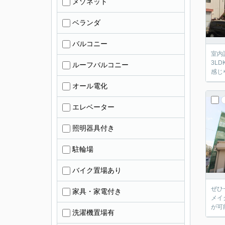
メゾネット
ベランダ
バルコニー
室内
3L
ルーフバルコニー
感じ
オール電化
エレベーター
照明器具付き
駐輪場
バイク置場あり
ぜひ
家具・家電付き
メイ
が可
洗濯機置場有