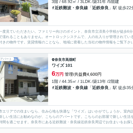
3階 / 68.92㎡ / 3LDK /築31年 /5階建
近鉄難波・奈良線
「
近鉄奈良
」駅 徒歩22
一度見ていただきたい。ファミリー向けのポイント、奈良市立済美小学校が徒歩6
で濡れることもありません。オートロックシステムで、人の出入りが管理されてい
付きの物件です。賃貸情報のことなら、地域に密着した当社の物件情報をご覧下さい。
アパート
奈良市
高畑町
ワイズ 101
6
万円
管理/共益費4,600円
1階 / 44.35㎡ / 1LDK /築13年 /2階建
近鉄難波・奈良線
「
近鉄奈良
」駅 徒歩35
市エリアでの住まいなら、住み心地も快適な「ワイズ」はいかがでしょうか。室内
新しい生活にお勧めなのが、こちらのアパートです。こちらのお部屋で新しい生活を
時間を過ごせます。奈良市にある近鉄難波・奈良線近鉄奈良周辺でお住まいをお探しな