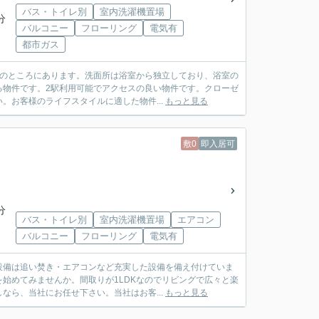
バス・トイレ別
室内洗濯機置場
分
バルコニー
フローリング
電気有
都市ガス
分のところにあります。洗面所は浴室から独立しており、浴室の
る物件です。2駅利用可能でアクセスの良い物件です。クローゼ
お客様のライフスタイルに適した物件...
もっと見る
敷0
即入居可
分
バス・トイレ別
室内洗濯機置場
エアコン
バルコニー
フローリング
電気有
設備は追い焚き・エアコンなど充実した設備を備え付けていま
始めてみませんか。間取りが1LDKなのでリビングで広々と楽
ら、当社にお任せ下さい。当社はお客...
もっと見る