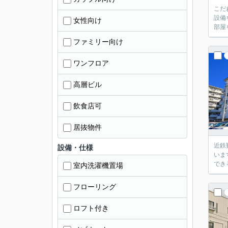
こだ
設備
女性向け
部屋
ファミリー向け
ワンフロア
高層ビル
飲食店可
居抜物件
近鉄
設備・仕様
いま
でき
室内洗濯機置場
フローリング
ロフト付き