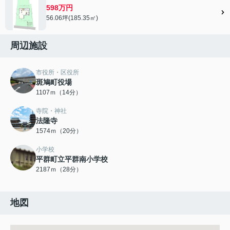
598万円
56.06坪(185.35㎡)
周辺施設
市役所・区役所
斑鳩町役場
1107ｍ（14分）
寺院・神社
法隆寺
1574ｍ（20分）
小学校
平群町立平群南小学校
2187ｍ（28分）
地図