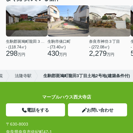
生駒郡斑鳩町龍田３丁目
生駒市俵口町
奈良市神功３丁目
- (118.74㎡)
- (73.40㎡)
- (272.08㎡)
-
298
430
2,279
万円
万円
万円
覧
法隆寺駅
生駒郡斑鳩町龍田3丁目土地2号地(建築条件付)
マーブルハウス西大寺店
電話をする
お問い合わせ
〒630-8003
奈良県奈良市佐紀町47-1