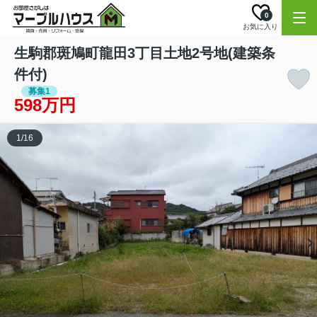
0
お気に入り
生駒郡斑鳩町龍田3丁目土地2号地(建築条
件付)
募集1
598万円
1
/
16