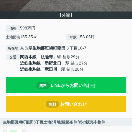
【外観】
598万円
価格
185.35㎡
56.06坪
土地面積
坪数
奈良県
生駒郡斑鳩町
龍田
３丁目10-7
所在地
関西本線
「
法隆寺
」駅 徒歩29分
交通
近鉄生駒線
「
勢野北口
」駅 徒歩27分
近鉄生駒線
「
竜田川
」駅 徒歩28分
LINEからお問い合わせ
無料
お問い合わせ
無料
生駒郡斑鳩町龍田3丁目土地2号地(建築条件付)の販売中物件