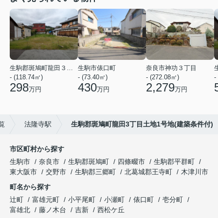
生駒郡斑鳩町龍田３丁目
生駒市俵口町
奈良市神功３丁目
- (118.74㎡)
- (73.40㎡)
- (272.08㎡)
-
298
430
2,279
万円
万円
万円
覧
法隆寺駅
生駒郡斑鳩町龍田3丁目土地1号地(建築条件付)
市区町村から探す
生駒市
奈良市
生駒郡斑鳩町
四條畷市
生駒郡平群町
東大阪市
交野市
生駒郡三郷町
北葛城郡王寺町
木津川市
町名から探す
辻町
富雄元町
小平尾町
小瀬町
俵口町
壱分町
富雄北
藤ノ木台
吉新
西松ケ丘