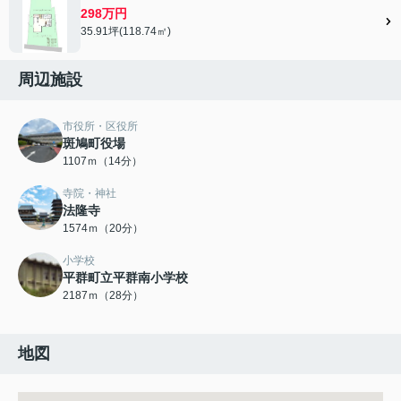
298万円
35.91坪(118.74㎡)
周辺施設
市役所・区役所
斑鳩町役場
1107ｍ（14分）
寺院・神社
法隆寺
1574ｍ（20分）
小学校
平群町立平群南小学校
2187ｍ（28分）
地図