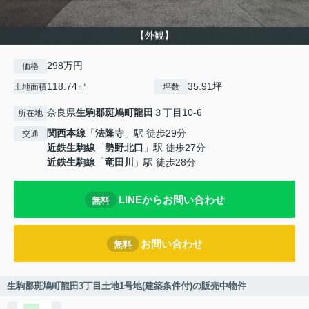
【外観】
298万円
価格
118.74㎡
35.91坪
土地面積
坪数
奈良県
生駒郡斑鳩町
龍田
３丁目10-6
所在地
関西本線
「
法隆寺
」駅 徒歩29分
交通
近鉄生駒線
「
勢野北口
」駅 徒歩27分
近鉄生駒線
「
竜田川
」駅 徒歩28分
LINEからお問い合わせ
無料
お問い合わせ
無料
生駒郡斑鳩町龍田3丁目土地1号地(建築条件付)の販売中物件