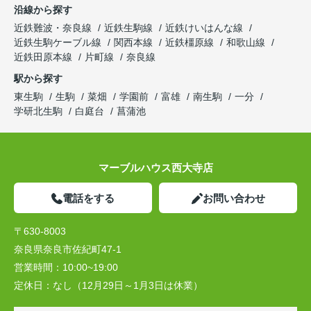
沿線から探す
近鉄難波・奈良線
近鉄生駒線
近鉄けいはんな線
近鉄生駒ケーブル線
関西本線
近鉄橿原線
和歌山線
近鉄田原本線
片町線
奈良線
駅から探す
東生駒
生駒
菜畑
学園前
富雄
南生駒
一分
学研北生駒
白庭台
菖蒲池
マーブルハウス西大寺店
電話をする
お問い合わせ
〒630-8003
奈良県奈良市佐紀町47-1
営業時間：
10:00~19:00
定休日：
なし（12月29日～1月3日は休業）