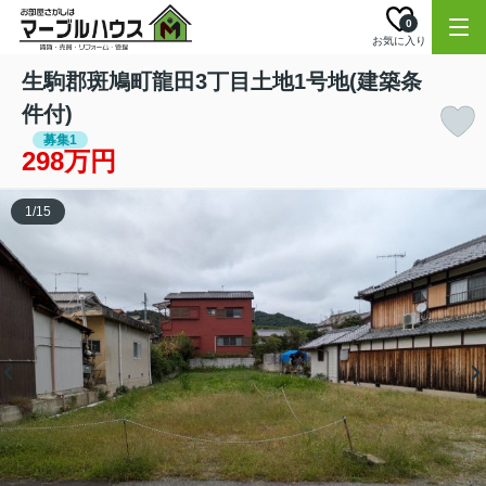
0
お気に入り
生駒郡斑鳩町龍田3丁目土地1号地(建築条
件付)
募集1
298万円
1
/
15